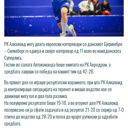
РК Алкалоид меѓу двата европски натпревари со данскиот Бјерингбро
– Силкеборг го одигра и својот натпревар од 11 коло во македонската
Суперлига.
Гостин во салата Автокоманда беше екипата на РК Аеродром, а
средбата заврши со победа на нашиот тим од 42-28.
Во првиот дел се играше резултатски израмнето, при што РК Алкалоид
ја контролираше ситуацијата на теренот и имаше водство кое се
движеше меѓу гол и два гола разлика.
На полувреме резултатот беше 19-18, а во вториот дел РК Алкалоид
посериозно си ја сфати задачата и од резултат 21-20 со серија од 7-0
стигна до водство од 28-20 и потоа до крајот рутински ја одработи
средбата.