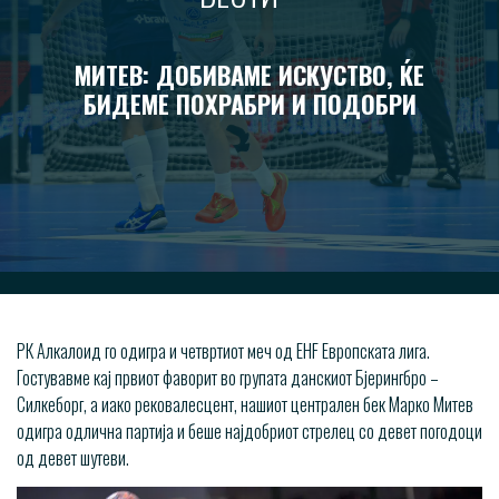
МИТЕВ: ДОБИВАМЕ ИСКУСТВО, ЌЕ
БИДЕМЕ ПОХРАБРИ И ПОДОБРИ
РК Алкалоид го одигра и четвртиот меч од EHF Европската лига.
Гостувавме кај првиот фаворит во групата данскиот Бјерингбро –
Силкеборг, а иако рековалесцент, нашиот централен бек Марко Митев
одигра одлична партија и беше најдобриот стрелец со девет погодоци
од девет шутеви.