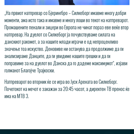
„На првиот натпревар со Бјерингбро – Силкеборг имавме многу добри
моменти, ама исто така и имавме и многу лоши во текот на натпреварот.
Промашените пенали и зицери во Европа не чинат пораз еве веќе втор
натпревар. На дуелот со Силкеборг ја почувствуваме силата на
данскиот ракомет, а за нашите млади играчи е од непроценливо
значење тоа искуство. Деновиве ни останува да продолжиме да ги
анализираме Данците, да ги увидиме нашите грешки и да ги
поправиме за на дуелот во Данска да го дадеме максимумот“, изјави
голманот Благојче Трајкоски.
Натпреварот во вторник ќе се игра во Јуск Арената во Силкеборг.
Почетокот на мечот е закажан за 20:45 часот, а директен ТВ пренос ќе
има на МТВ 3.