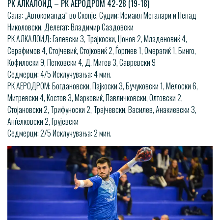
РК АЛКАЛОИД – РК АЕРОДРОМ 42-28 (19-18)
Сала: „Автокоманда“ во Скопје. Судии: Исмаил Металари и Ненад
Николовски. Делегат: Владимир Саздовски
РК АЛКАЛОИД: Галевски 3, Трајкоски, Џонов 2, Младеновиќ 4,
Серафимов 4, Стојчевиќ, Стојковиќ 2, Ѓоргиев 1, Омерагиќ 1, Бинго,
Кофилоски 9, Петковски 4, Д. Митев 3, Савревски 9
Седмерци: 4/5 Исклучувања: 4 мин.
РК АЕРОДРОМ: Богдановски, Пајкоски 3, Бучуковски 1, Мелоски 6,
Митревски 4, Костов 3, Марковиќ, Павличковски, Олтовски 2,
Стојановски 2, Трифуноски 2, Трајчевски, Василев, Анакиевски 3,
Анѓелковски 2, Грујевски
Седмерци: 2/5 Исклучувања: 2 мин.