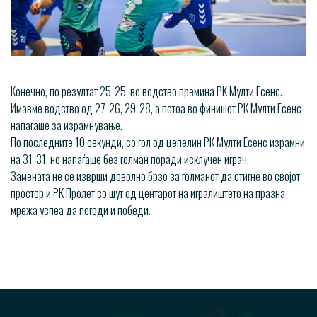
Конечно, по резултат 25-25, во водство премина РК Мулти Есенс.
Имавме водство од 27-26, 29-28, а потоа во финишот РК Мулти Есенс
напаѓаше за израмнување.
По последните 10 секунди, со гол од цепелин РК Мулти Есенс израмни
на 31-31, но напаѓаше без голман поради исклучен играч.
Замената не се изврши доволно брзо за голманот да стигне во својот
простор и РК Пролет со шут од центарот на игралиштето на празна
мрежа успеа да погоди и победи.