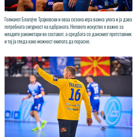
Голманот Благојче Трајковски и оваа сезона игра важна улога и ја дава
потребната сигурност на одбраната. Неговото искуство е важно за
младите ракометари во составот, а средбата со данскиот претставник
и тој ја гледа како можност екипата да порасне.