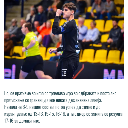
Но, се вративме во игра со трпелива игра во одбраната и постојано
притискање со транзиција кон нивата дефанзивна линија.
Намали на 8-9 нашиот состав, потоа успеа да стигне и до
израмнување од 13-13, 15-15, 16-16, а на одмор се замина со резултат
17-16 за домаќините.