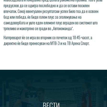
предуслов да се одигра послободно и да се остави посилен
впечаток. Секој евентуален резултатски успех било тоа да е освоен
бод или победа, ќе биде голем плус за зголемување на
самодовербата и уште еден елемент плус вграден во системот што
трпеливо и макотрпно се гради во „Автокоманда“.
Натпреварот ќе се игра во вторник со почеток од 18:45 часот, а
директно ќе биде пренесуван на МТВ-3 и на ТВ Арена Спорт.
ВЕСТИ