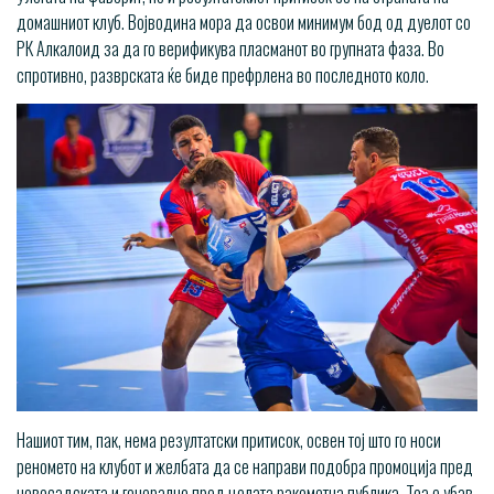
домашниот клуб. Војводина мора да освои минимум бод од дуелот со
РК Алкалоид за да го верификува пласманот во групната фаза. Во
спротивно, разврската ќе биде префрлена во последното коло.
Нашиот тим, пак, нема резултатски притисок, освен тој што го носи
реномето на клубот и желбата да се направи подобра промоција пред
новосадската и генерално пред целата ракометна публика. Тоа е убав