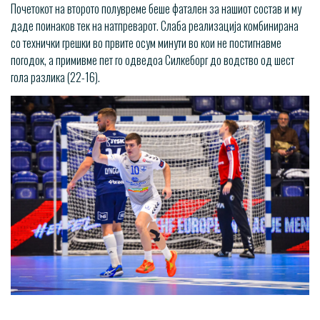
Почетокот на второто полувреме беше фатален за нашиот состав и му
даде поинаков тек на натпреварот. Слаба реализација комбинирана
со технички грешки во првите осум минути во кои не постигнавме
погодок, а примивме пет го одведоа Силкеборг до водство од шест
гола разлика (22-16).