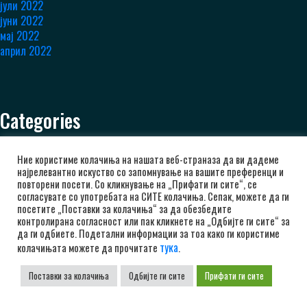
јули 2022
јуни 2022
мај 2022
април 2022
Categories
Uncategorized
Kadetska 18 MK
Ние користиме колачиња на нашата веб-страназа да ви дадеме
најрелевантно искуство со запомнување на вашите преференци и
Mladinska 20 MK
повторени посети. Со кликнување на „Прифати ги сите“, се
Pionerska 16 MK
согласувате со употребата на СИТЕ колачиња. Сепак, можете да ги
Multi Essence Kadetska 18 MK
посетите „Поставки за колачиња“ за да обезбедите
Multi Essence Pionerska 16 MK
контролирана согласност или пак кликнете на „Одбијте ги сите“ за
да ги одбиете. Подетални информации за тоа како ги користиме
тука
колачињата можете да прочитате
.
Поставки за колачиња
Одбијте ги сите
Прифати ги сите