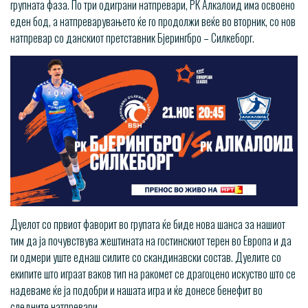
групната фаза. По три одиграни натпревари, РК Алкалоид има освоено
еден бод, а натпреварувањето ќе го продолжи веќе во вторник, со нов
натпревар со данскиот претставник Бјерингбро – Силкеборг.
Дуелот со првиот фаворит во групата ќе биде нова шанса за нашиот
тим да ја почувствува жештината на гостинскиот терен во Европа и да
ги одмери уште еднаш силите со скандинавски состав. Дуелите со
екипите што играат ваков тип на ракомет се драгоцено искуство што се
надеваме ќе ја подобри и нашата игра и ќе донесе бенефит во
следните натпревари.