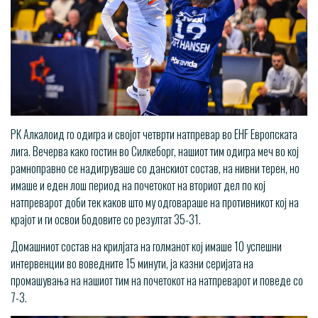
РК Алкалоид го одигра и својот четврти натпревар во EHF Европската
лига. Вечерва како гостин во Силкеборг, нашиот тим одигра меч во кој
рамноправно се надигруваше со данскиот состав, на нивни терен, но
имаше и еден лош период на почетокот на вториот дел по кој
натпреварот доби тек каков што му одговараше на противникот кој на
крајот и ги освои бодовите со резултат 35-31.
Домашниот состав на крилјата на голманот кој имаше 10 успешни
интервенции во воведните 15 минути, ја казни серијата на
промашувања на нашиот тим на почетокот на натпреварот и поведе со
7-3.