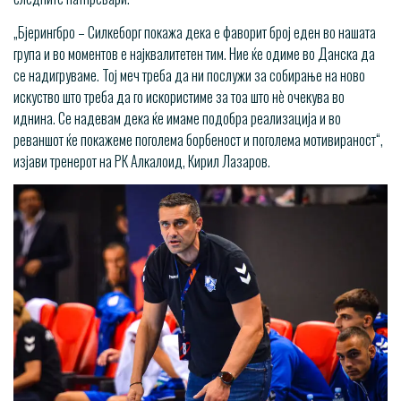
„Бјерингбро – Силкеборг покажа дека е фаворит број еден во нашата
група и во моментов е најквалитетен тим. Ние ќе одиме во Данска да
се надигруваме. Тој меч треба да ни послужи за собирање на ново
искуство што треба да го искористиме за тоа што нѐ очекува во
иднина. Се надевам дека ќе имаме подобра реализација и во
реваншот ќе покажеме поголема борбеност и поголема мотивираност“,
изјави тренерот на РК Алкалоид, Кирил Лазаров.