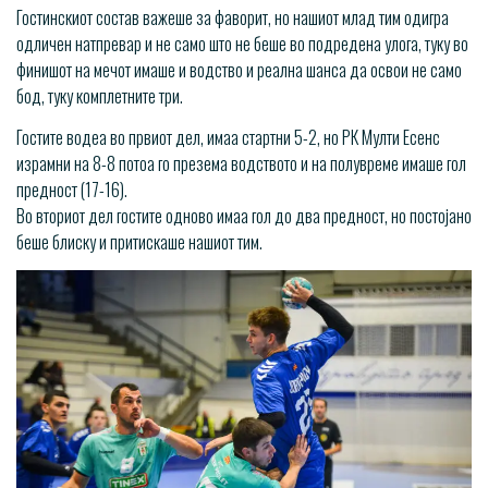
Гостинскиот состав важеше за фаворит, но нашиот млад тим одигра
одличен натпревар и не само што не беше во подредена улога, туку во
финишот на мечот имаше и водство и реална шанса да освои не само
бод, туку комплетните три.
Гостите водеа во првиот дел, имаа стартни 5-2, но РК Мулти Есенс
израмни на 8-8 потоа го презема водството и на полувреме имаше гол
предност (17-16).
Во вториот дел гостите одново имаа гол до два предност, но постојано
беше блиску и притискаше нашиот тим.