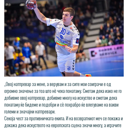
„Овој натпревар за мене, а верувам и за сите мои соиграчи е од
огромно значење за тоа што нѐ чека понатаму. Сметам дека иако не го
добивме овој натпревар, добивме многу на искуство и сметам дека
понатаму ќе бидеме и подобри и сѐ похрабро ќе влегуваме на вакви
големи и значајни натпревари.
Секоја чест за противничката екипа. И на возвратниот меч се покажа и
докажа дека искуството на европската сцена значи многу, а играчите