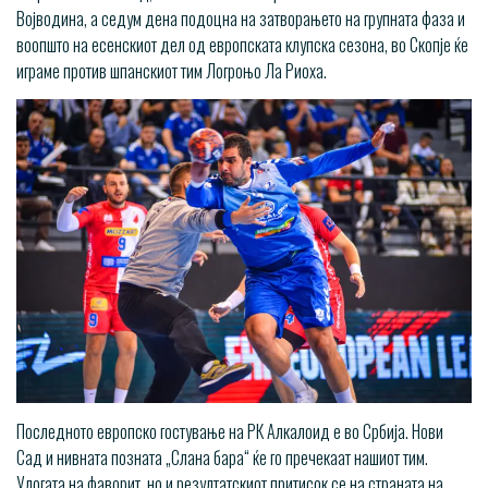
Војводина, а седум дена подоцна на затворањето на групната фаза и
воопшто на есенскиот дел од европската клупска сезона, во Скопје ќе
играме против шпанскиот тим Логроњо Ла Риоха.
Последното европско гостување на РК Алкалоид е во Србија. Нови
Сад и нивната позната „Слана бара“ ќе го пречекаат нашиот тим.
Улогата на фаворит, но и резултатскиот притисок се на страната на