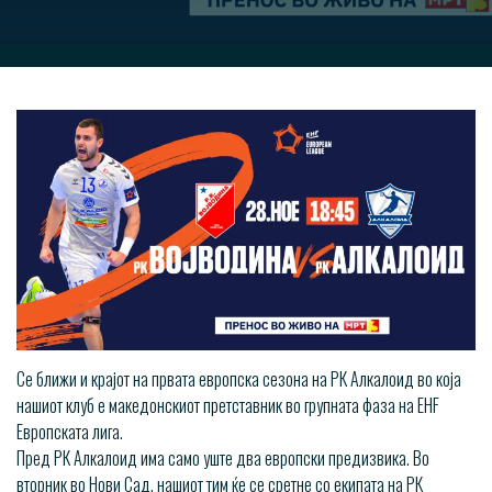
Се ближи и крајот на првата европска сезона на РК Алкалоид во која
нашиот клуб е македонскиот претставник во групната фаза на EHF
Европската лига.
Пред РК Алкалоид има само уште два европски предизвика. Во
вторник во Нови Сад, нашиот тим ќе се сретне со екипата на РК