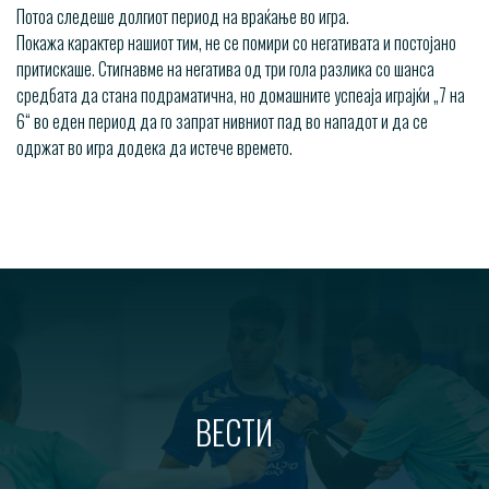
Потоа следеше долгиот период на враќање во игра.
Покажа карактер нашиот тим, не се помири со негативата и постојано
притискаше. Стигнавме на негатива од три гола разлика со шанса
средбата да стана подраматична, но домашните успеаја играјќи „7 на
6“ во еден период да го запрат нивниот пад во нападот и да се
одржат во игра додека да истече времето.
ВЕСТИ