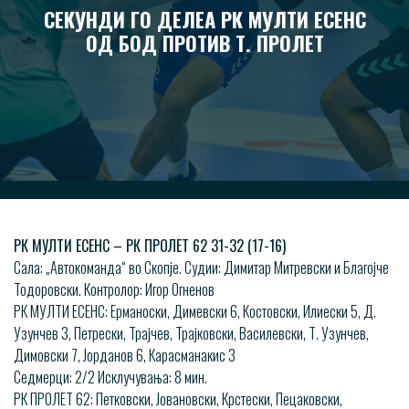
СЕКУНДИ ГО ДЕЛЕА РК МУЛТИ ЕСЕНС
ОД БОД ПРОТИВ Т. ПРОЛЕТ
РК МУЛТИ ЕСЕНС – РК ПРОЛЕТ 62 31-32 (17-16)
Сала: „Автокоманда“ во Скопје. Судии: Димитар Митревски и Благојче
Тодоровски. Контролор: Игор Огненов
РК МУЛТИ ЕСЕНС: Ерманоски, Димевски 6, Костовски, Илиески 5, Д.
Узунчев 3, Петрески, Трајчев, Трајковски, Василевски, Т. Узунчев,
Димовски 7, Јорданов 6, Карасманакис 3
Седмерци: 2/2 Исклучувања: 8 мин.
РК ПРОЛЕТ 62: Петковски, Јовановски, Крстески, Пецаковски,