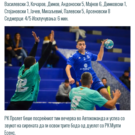
Василевски 3, Кочаров, Димов, Андоноски 5, Мајнов 6, Димковски 1,
Стојановски 1, Јачев, Михаљевиќ, Палевски 5, Арсеновски 8
Седмерци: 4/5 Исклучувања: 6 мин.
РК Пролет беше посреќниот тим вечерва во Автокоманда и успеа со
звукот на сирената да ги освои трите бода од дуелот со РК Мулти
Есенс.