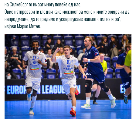
на Силкеборг го имаат многу повеќе од нас.
Овие натпревари ги гледам како можност за мене и моите соиграчи да
напредуваме, да го градиме и усовршуваме нашиот стил на игра“,
изјави Марко Митев.