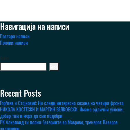
Навигација на написи
Постари написи
Понови написи
Барај
Барај
Recent Posts
Ѓорѓиев и Стојковиќ: Ни следи интересна сезона на четири фронта
НИКОЛА КОСТЕСКИ И МАРТИН ВЕЛКОВСКИ: Имаме одлични услови,
добар тим и мора да сме подобри
РК Алкалоид ги полни батериите во Маврово, тренерот Лазаров
задоволен