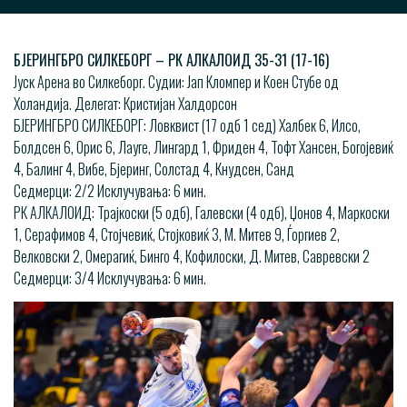
БЈЕРИНГБРО СИЛКЕБОРГ – РК АЛКАЛОИД 35-31 (17-16)
Јуск Арена во Силкеборг. Судии: Јап Кломпер и Коен Стубе од
Холандија. Делегат: Кристијан Халдорсон
БЈЕРИНГБРО СИЛКЕБОРГ: Ловквист (17 одб 1 сед) Халбек 6, Илсо,
Болдсен 6, Орис 6, Лауге, Лингард 1, Фриден 4, Тофт Хансен, Богојевиќ
4, Балинг 4, Вибе, Бјеринг, Солстад 4, Кнудсен, Санд
Седмерци: 2/2 Исклучувања: 6 мин.
РК АЛКАЛОИД: Трајкоски (5 одб), Галевски (4 одб), Џонов 4, Маркоски
1, Серафимов 4, Стојчевиќ, Стојковиќ 3, М. Митев 9, Ѓоргиев 2,
Велковски 2, Омерагиќ, Бинго 4, Кофилоски, Д. Митев, Савревски 2
Седмерци: 3/4 Исклучувања: 6 мин.