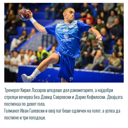
Тренерот Кирил Лазаров штедеше дел ракометарите, а најдобри
стрелци вечерва беа Давид Савревски и Дарио Кофилоски. Двајцата
постигнаа по девет гола.
Голманот Иван Галевски и овој пат беше одличен на голот, а успеа да
постигне и три погодоци.