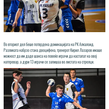
Во вториот дел беше потврдена доминацијата на РК Алкалоид.
Разликата набрзо стана двоцифена, тренерот Кирил Лазаров имаше
можност да им даде шанса на повеќе играчи да настапат на овој
натпревар, а дури 13 играчи се запишаа во листата на стрелци.