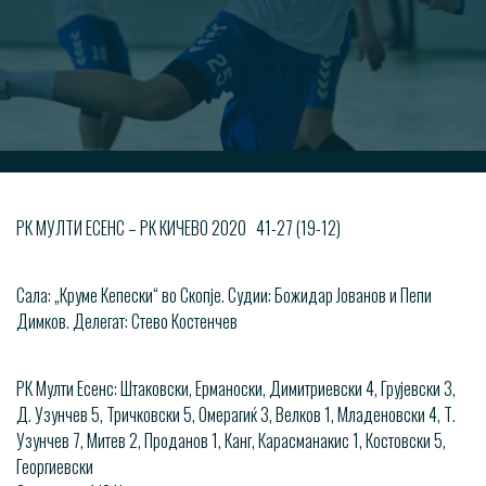
РК МУЛТИ ЕСЕНС – РК КИЧЕВО 2020 41-27 (19-12)
Сала: „Круме Кепески“ во Скопје. Судии: Божидар Јованов и Пепи
Димков. Делегат: Стево Костенчев
РК Мулти Есенс: Штаковски, Ерманоски, Димитриевски 4, Грујевски 3,
Д. Узунчев 5, Тричковски 5, Омерагиќ 3, Велков 1, Младеновски 4, Т.
Узунчев 7, Митев 2, Проданов 1, Канг, Карасманакис 1, Костовски 5,
Георгиевски