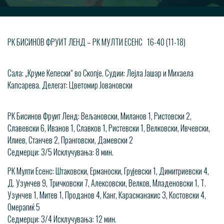
РК БИСИНОВ ФРУИТ ЛЕНД – РК МУЛТИ ЕСЕНС 16-40 (11-18)
Сала: „Круме Кепески“ во Скопје. Судии: Лејла Јашар и Михаела
Капсарева. Делегат: Цветомир Јовановски
РК Бисинов Фруит Ленд: Вељановски, Миланов 1, Ристовски 2,
Славевски 6, Иванов 1, Славков 1, Ристевски 1, Велковски, Ивчевски,
Илиев, Станчев 2, Пранговски, Дамевски 2
Седмерци: 3/5 Исклучувања: 8 мин.
РК Мулти Есенс: Штаковски, Ерманоски, Грујевски 1, Димитриевски 4,
Д. Узунчев 9, Тричковски 7, Алексовски, Велков, Младеновски 1, Т.
Узунчев 1, Митев 1, Проданов 4, Канг, Карасманакис 3, Костовски 4,
Омерагиќ 5
Седмерци: 3/4 Исклучувања: 12 мин.