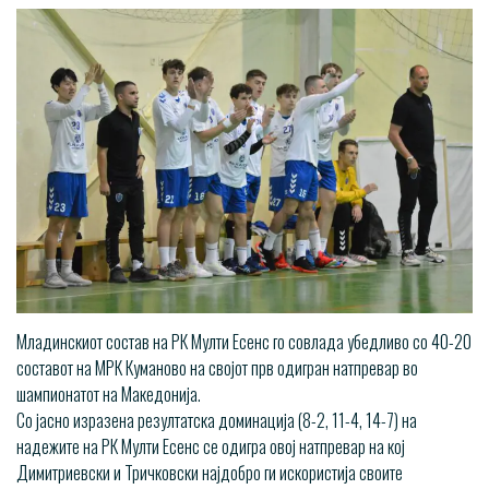
Младинскиот состав на РК Мулти Есенс го совлада убедливо со 40-20
составот на МРК Куманово на својот прв одигран натпревар во
шампионатот на Македонија.
Со јасно изразена резултатска доминација (8-2, 11-4, 14-7) на
надежите на РК Мулти Есенс се одигра овој натпревар на кој
Димитриевски и Тричковски најдобро ги искористија своите