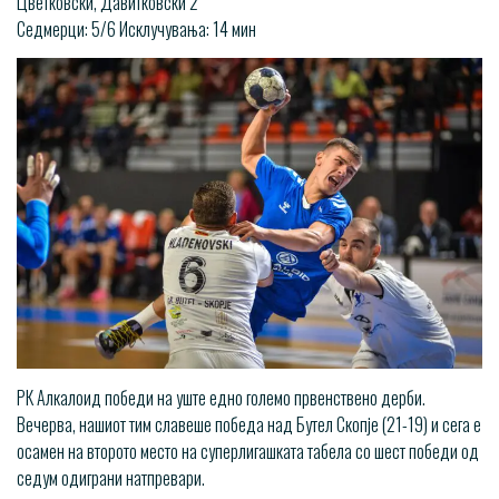
Цветковски, Давитковски 2
Седмерци: 5/6 Исклучувања: 14 мин
РК Алкалоид победи на уште едно големо првенствено дерби.
Вечерва, нашиот тим славеше победа над Бутел Скопје (21-19) и сега е
осамен на второто место на суперлигашката табела со шест победи од
седум одиграни натпревари.