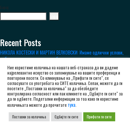
Барај
Барај
Recent Posts
НИКОЛА КОСТЕСКИ И МАРТИН ВЕЛКОВСКИ: Имаме одлични услови,
добар тим и мора да сме подобри
РК Алкалоид ги полни батериите во Маврово, тренерот Лазаров
Ние користиме колачиња на нашата веб-страназа да ви дадеме
задоволен
најрелевантно искуство со запомнување на вашите преференци и
Стартуваа подготовките на РК Алкалоид
повторени посети. Со кликнување на „Прифати ги сите“, се
согласувате со употребата на СИТЕ колачиња. Сепак, можете да ги
РК Алкалоид е трет носител во ЕХФ Европскиот Куп
посетите „Поставки за колачиња“ за да обезбедите
КРАЈ НА СЕЗОНАТА ЗА РК АЛКАЛОИД
контролирана согласност или пак кликнете на „Одбијте ги сите“ за
да ги одбиете. Подетални информации за тоа како ги користиме
тука
колачињата можете да прочитате
.
Поставки за колачиња
Одбијте ги сите
Прифати ги сите
Recent Comments