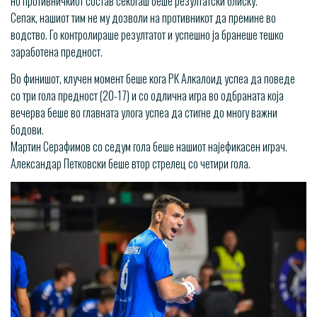
но противничкиот состав секогаш беше резултатски блиску.
Сепак, нашиот тим не му дозволи на противникот да премине во
водство. Го контролираше резултатот и успешно ја бранеше тешко
заработена предност.
Во финишот, клучен момент беше кога РК Алкалоид успеа да поведе
со три гола предност (20-17) и со одлична игра во одбраната која
вечерва беше во главната улога успеа да стигне до многу важни
бодови.
Мартин Серафимов со седум гола беше нашиот најефикасен играч.
Александар Петковски беше втор стрелец со четири гола.