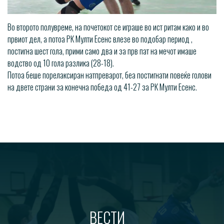
Во второто полувреме, на почетокот се играше во ист ритам како и во
првиот дел, а потоа РК Мулти Есенс влезе во подобар период ,
постигна шест гола, прими само два и за прв пат на мечот имаше
водство од 10 гола разлика (28-18).
Потоа беше порелаксиран натпреварот, беа постигнати повеќе голови
на двете страни за конечна победа од 41-27 за РК Мулти Есенс.
ВЕСТИ