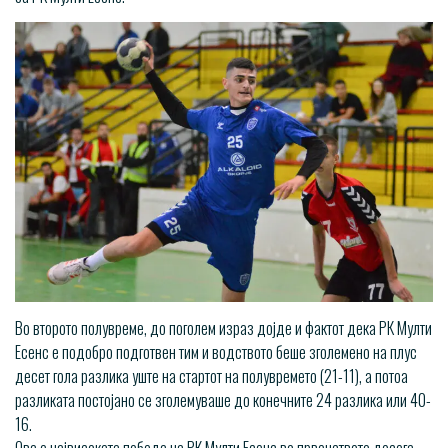
Во второто полувреме, до поголем израз дојде и фактот дека РК Мулти
Есенс е подобро подготвен тим и водството беше зголемено на плус
десет гола разлика уште на стартот на полувремето (21-11), а потоа
разликата постојано се зголемуваше до конечните 24 разлика или 40-
16.
Ова е највисоката победа на РК Мулти Есенс во првенството досега.