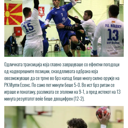
Одличната транзиција која главно завршуваше со ефектни погодоци
од надворешните позиции, снаодлливата одбрана која
овозможуваше да се тргне во брз напад беше многу силно оружје на
РК Мулти Есенс. По само пет минути беше 5-0. Во ист брз ритам се
играше и понатаму, разликата се зголеми на 9-1, а пред истекот на 13
минута резултатот веќе беше двоцифрен (12-2).