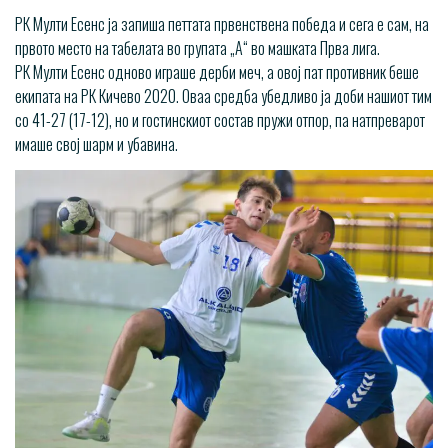
РК Мулти Есенс jа запиша петтата првенствена победа и сега е сам, на
првото место на табелата во групата „А“ во машката Прва лига.
РК Мулти Есенс одново играше дерби меч, а овој пат противник беше
екипата на РК Кичево 2020. Оваа средба убедливо ја доби нашиот тим
со 41-27 (17-12), но и гостинскиот состав пружи отпор, па натпреварот
имаше свој шарм и убавина.