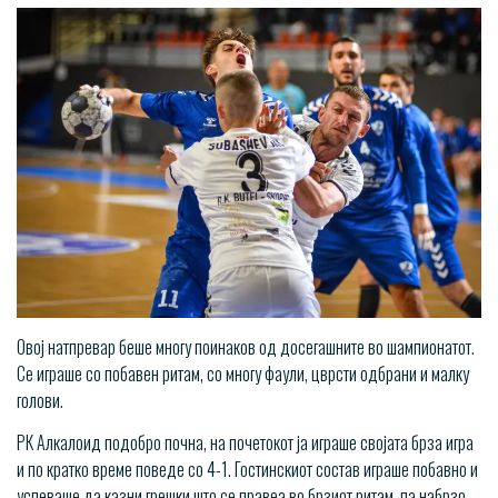
Овој натпревар беше многу поинаков од досегашните во шампионатот.
Се играше со побавен ритам, со многу фаули, цврсти одбрани и малку
голови.
РК Алкалоид подобро почна, на почетокот ја играше својата брза игра
и по кратко време поведе со 4-1. Гостинскиот состав играше побавно и
успеваше да казни грешки што се правеа во брзиот ритам, па набрзо