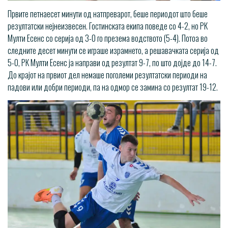
Првите петнаесет минути од натпреварот, беше периодот што беше
резултатски нејнеизвесен. Гостинската екипа поведе со 4-2, но РК
Мулти Есенс со серија од 3-0 го презема водството (5-4). Потоа во
следните десет минути се играше израмнето, а решавачката серија од
5-0, РК Мулти Есенс ја направи од резултат 9-7, по што дојде до 14-7.
До крајот на првиот дел немаше поголеми резултатски периоди на
падови или добри периоди, па на одмор се замина со резултат 19-12.