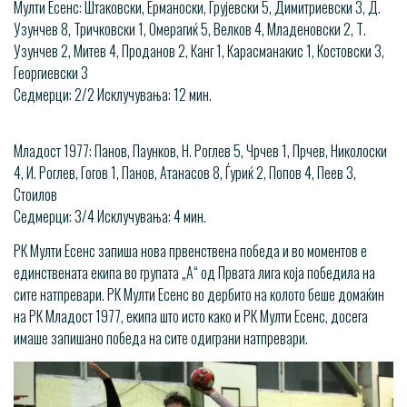
Мулти Есенс: Штаковски, Ерманоски, Грујевски 5, Димитриевски 3, Д.
Узунчев 8, Тричковски 1, Омерагиќ 5, Велков 4, Младеновски 2, Т.
Узунчев 2, Митев 4, Проданов 2, Канг 1, Карасманакис 1, Костовски 3,
Георгиевски 3
Седмерци: 2/2 Исклучувања: 12 мин.
Младост 1977: Панов, Паунков, Н. Роглев 5, Чрчев 1, Прчев, Николоски
4, И. Роглев, Гогов 1, Панов, Атанасов 8, Ѓуриќ 2, Попов 4, Пеев 3,
Стоилов
Седмерци: 3/4 Исклучувања: 4 мин.
РК Мулти Есенс запиша нова првенствена победа и во моментов е
единствената екипа во групата „А“ од Првата лига која победила на
сите натпревари. РК Мулти Есенс во дербито на колото беше домаќин
на РК Младост 1977, екипа што исто како и РК Мулти Есенс, досега
имаше запишано победа на сите одиграни натпревари.