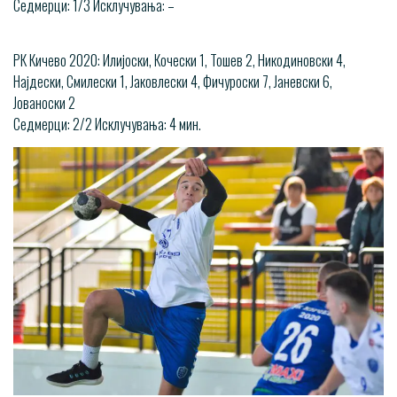
Седмерци: 1/3 Исклучувања: –
РК Кичево 2020: Илијоски, Кочески 1, Тошев 2, Никодиновски 4,
Најдески, Смилески 1, Јаковлески 4, Фичуроски 7, Јаневски 6,
Јованоски 2
Седмерци: 2/2 Исклучувања: 4 мин.