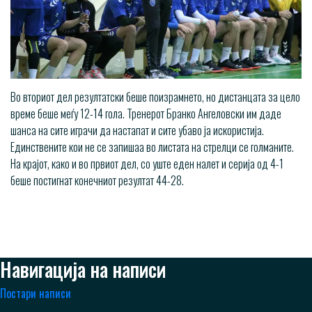
Во вториот дел резултатски беше поизрамнето, но дистанцата за цело
време беше меѓу 12-14 гола. Тренерот Бранко Ангеловски им даде
шанса на сите играчи да настапат и сите убаво ја искористија.
Единствените кои не се запишаа во листата на стрелци се голманите.
На крајот, како и во првиот дел, со уште еден налет и серија од 4-1
беше постигнат конечниот резултат 44-28.
Навигација на написи
Постари написи