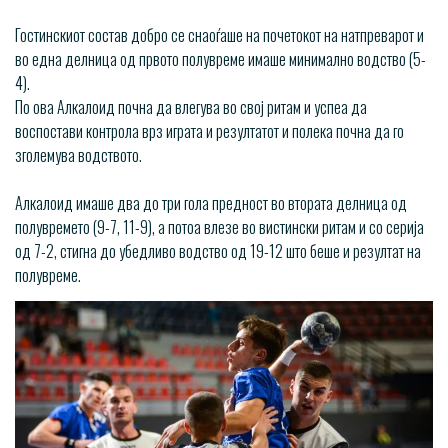
Гостинскиот состав добро се снаоѓаше на почетокот на натпреварот и
во една делница од првото полувреме имаше минимално водство (5-
4).
По ова Алкалоид почна да влегува во свој ритам и успеа да
воспостави контрола врз играта и резултатот и полека почна да го
зголемува водството.
Алкалоид имаше два до три гола предност во втората делница од
полувремето (9-7, 11-9), а потоа влезе во вистински ритам и со серија
од 7-2, стигна до убедливо водство од 19-12 што беше и резултат на
полувреме.