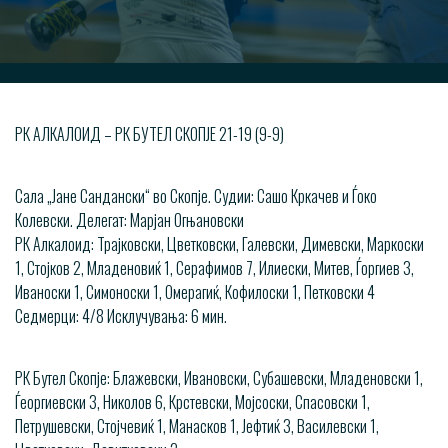
РК АЛКАЛОИД – РК БУТЕЛ СКОПЈЕ 21-19 (9-9)
Сала „Јане Сандански“ во Скопје. Судии: Сашо Кркачев и Ѓоко
Колевски. Делегат: Марјан Огњановски
РК Алкалоид: Трајковски, Цветковски, Галевски, Димевски, Маркоски
1, Стојков 2, Младеновиќ 1, Серафимов 7, Илиески, Митев, Ѓоргиев 3,
Иваноски 1, Симоноски 1, Омерагиќ, Кофилоски 1, Петковски 4
Седмерци: 4/8 Исклучувања: 6 мин.
РК Бутел Скопје: Блажевски, Ивановски, Субашевски, Младеновски 1,
Ѓеоргиевски 3, Николов 6, Крстевски, Мојсоски, Спасовски 1,
Петрушевски, Стојчевиќ 1, Манасков 1, Јефтиќ 3, Василевски 1,