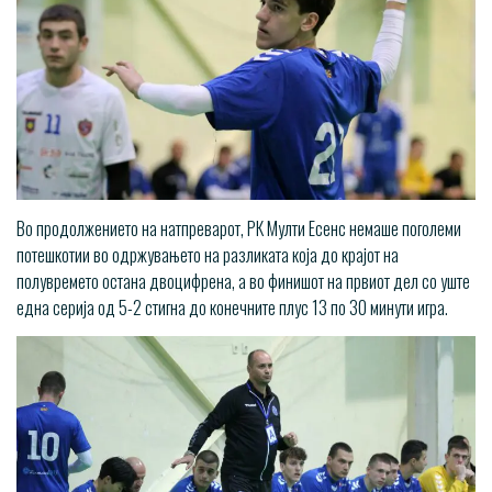
Во продолжението на натпреварот, РК Мулти Есенс немаше поголеми
потешкотии во одржувањето на разликата која до крајот на
полувремето остана двоцифрена, а во финишот на првиот дел со уште
една серија од 5-2 стигна до конечните плус 13 по 30 минути игра.