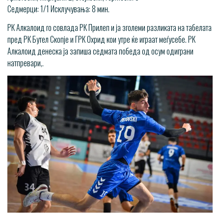
Седмерци: 1/1 Исклучувања: 8 мин.
РК Алкалоид го совлада РК Прилеп и ја зголеми разликата на табелата
пред РК Бутел Скопје и ГРК Охрид кои утре ќе играат меѓусебе. РК
Алкалоид денеска ја запиша седмата победа од осум одиграни
натпревари,.