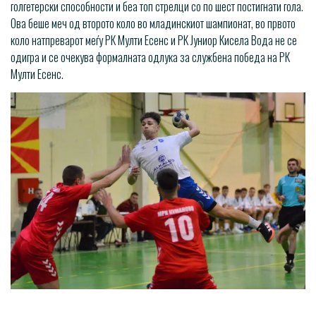
голгетерски способности и беа топ стрелци со по шест постигнати гола.
Ова беше меч од второто коло во младинскиот шампионат, во првото
коло натпреварот меѓу РК Мулти Есенс и РК Јуниор Кисела Вода не се
одигра и се очекува формалната одлука за службена победа на РК
Мулти Есенс.