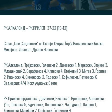
РК АЛКАЛОИД – РК ПРИЛЕП 37-22 (19-12)
Сала: „Јане Сандански“ во Скопје. Судии: Ѓорѓи Василевски и Блаже
Михајлов. Делегат: Драган Начевски
РК Алкалоид: Трајковски, Галевски 2, Димевски 1, Маркоски, Стојков 3,
Младеновиќ 2, Серафимов 4, Илиески 4, Стојковиќ 3, Митев 3, Ѓоргиев
2, Иваноски 4, Симоноски 2, Тодески 1, Кофилоски, Петковски 6
Седмерци: 4/4 Исклучувања: 6 мин.
РК Прилеп: Јорданоски, Дамчески, Бикоски 1, Вренцоски, Ангелески,
Уча, Шокоски 5, Бурчевски, Лозаноски 3, Чантурија 1, Павлов 1,
Христоски, Миријани 2, Стојкоски, Ѓоргиески 9