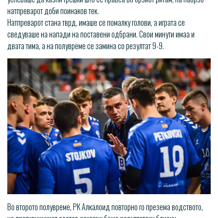
натпреварот доби поинаков тек.
Натпреварот стана тврд, имаше се помалку голови, а играта се
сведуваше на напади на поставени одбрани. Свои минути имаа и
двата тима, а на полувреме се замина со резултат 9-9.
Во второто полувреме, РК Алкалоид повторно го презема водството,