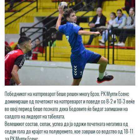
Победникот на натпреварот беше решен многу брзо. РК Мулти Есенс
доминираше од почетокот на натпреварот и поведе со 8-2 и 10-3 веќе
во овој период беше познато дека бодовите ќе бидат запишани на
салдото на лидерот на табелата.
Велешкиот состав, сепак, успеа да ја одржи почетната негатива од
седум гола до крајот на полувремето, кое заврши со водство од 18-11
за РК Мулти Есенс.