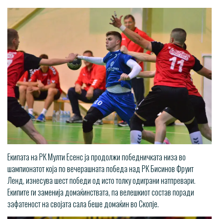
Екипата на РК Мулти Есенс ја продолжи победничката низа во
шампионатот која по вечерашната победа над РК Бисинов Фруит
Ленд, изнесува шест победи од исто толку одиграни натпревари.
Екипите ги заменија домаќинствата, па велешкиот состав поради
зафатеност на својата сала беше домаќин во Скопје.