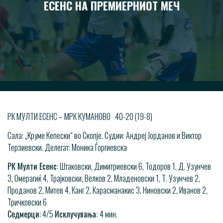
ЕСЕНС НА ПРЕМИЕРНИОТ МЕЧ
РК МУЛТИ ЕСЕНС – МРК КУМАНОВО 40-20 (19-8)
Сала: „Круме Кепески“ во Скопје. Судии: Андреј Јорданов и Виктор
Терзиевски. Делегат: Моника Ѓоргиевска
РК Мулти Есенс:
Штаковски, Димитриевски 6, Тодоров 1, Д. Узунчев
3, Омерагиќ 4, Трајковски, Велков 2, Младеновски 1, Т. Узунчев 2,
Проданов 2, Митев 4, Канг 2, Карасманакис 3, Ниновски 2, Иванов 2,
Тричковски 6
Седмерци:
4/5
Исклучувања:
4 мин.