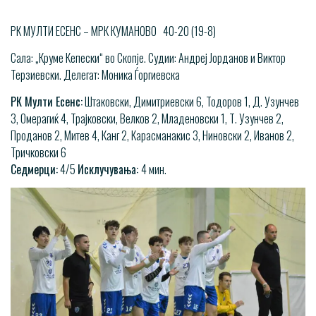
РК МУЛТИ ЕСЕНС – МРК КУМАНОВО 40-20 (19-8)
Сала: „Круме Кепески“ во Скопје. Судии: Андреј Јорданов и Виктор
Терзиевски. Делегат: Моника Ѓоргиевска
РК Мулти Есенс:
Штаковски, Димитриевски 6, Тодоров 1, Д. Узунчев
3, Омерагиќ 4, Трајковски, Велков 2, Младеновски 1, Т. Узунчев 2,
Проданов 2, Митев 4, Канг 2, Карасманакис 3, Ниновски 2, Иванов 2,
Тричковски 6
Седмерци:
4/5
Исклучувања:
4 мин.