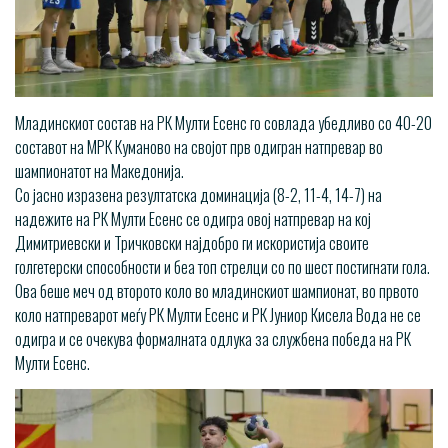
Младинскиот состав на РК Мулти Есенс го совлада убедливо со 40-20
составот на МРК Куманово на својот прв одигран натпревар во
шампионатот на Македонија.
Со јасно изразена резултатска доминација (8-2, 11-4, 14-7) на
надежите на РК Мулти Есенс се одигра овој натпревар на кој
Димитриевски и Тричковски најдобро ги искористија своите
голгетерски способности и беа топ стрелци со по шест постигнати гола.
Ова беше меч од второто коло во младинскиот шампионат, во првото
коло натпреварот меѓу РК Мулти Есенс и РК Јуниор Кисела Вода не се
одигра и се очекува формалната одлука за службена победа на РК
Мулти Есенс.