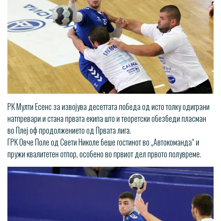
РК Мулти Есенс за извојува десеттата победа од исто толку одиграни
натпревари и стана првата екипа што и теоретски обезбеди пласман
во Плеј оф продолжението од Првата лига.
ГРК Овче Поле од Свети Николе беше гостинот во „Автокоманда“ и
пружи квалитетен отпор, особено во првиот дел првото полувреме.