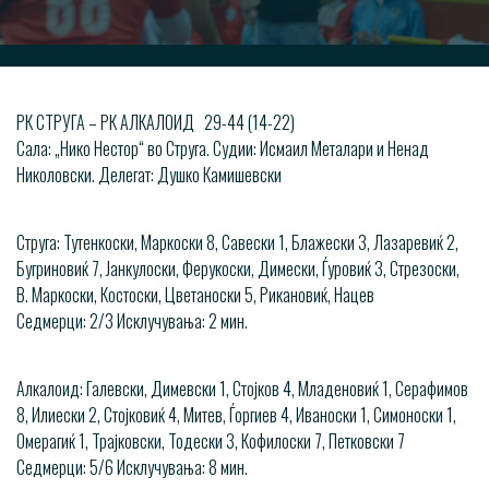
РК СТРУГА – РК АЛКАЛОИД 29-44 (14-22)
Сала: „Нико Нестор“ во Струга. Судии: Исмаил Металари и Ненад
Николовски. Делегат: Душко Камишевски
Струга: Тутенкоски, Маркоски 8, Савески 1, Блажески 3, Лазаревиќ 2,
Бугриновиќ 7, Јанкулоски, Ферукоски, Димески, Ѓуровиќ 3, Стрезоски,
В. Маркоски, Костоски, Цветаноски 5, Рикановиќ, Нацев
Седмерци: 2/3 Исклучувања: 2 мин.
Алкалоид: Галевски, Димевски 1, Стојков 4, Младеновиќ 1, Серафимов
8, Илиески 2, Стојковиќ 4, Митев, Ѓоргиев 4, Иваноски 1, Симоноски 1,
Омерагиќ 1, Трајковски, Тодески 3, Кофилоски 7, Петковски 7
Седмерци: 5/6 Исклучувања: 8 мин.