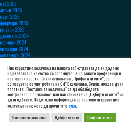
мај 2025
април 2025
март 2025
февруари 2025
јануари 2025
декември 2024
ноември 2024
октомври 2024
септември 2024
август 2024
јули 2024
Ние користиме колачиња на нашата веб-страназа да ви дадеме
најрелевантно искуство со запомнување на вашите преференци и
јуни 2024
повторени посети. Со кликнување на „Прифати ги сите“, се
мај 2024
согласувате со употребата на СИТЕ колачиња. Сепак, можете да ги
април 2024
посетите „Поставки за колачиња“ за да обезбедите
март 2024
контролирана согласност или пак кликнете на „Одбијте ги сите“ за
да ги одбиете. Подетални информации за тоа како ги користиме
февруари 2024
тука
колачињата можете да прочитате
.
јануари 2024
декември 2023
Поставки за колачиња
Одбијте ги сите
Прифати ги сите
ноември 2023
октомври 2023