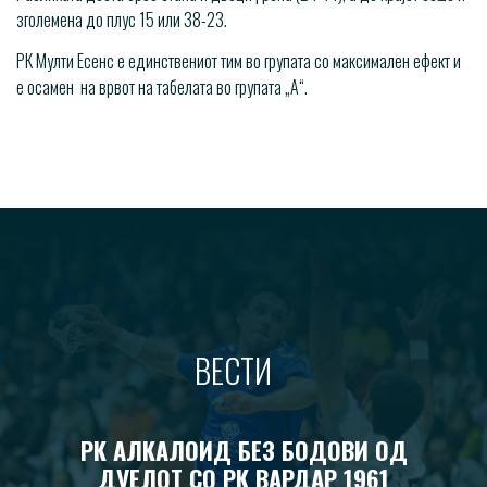
зголемена до плус 15 или 38-23.
РК Мулти Есенс е единствениот тим во групата со максимален ефект и
е осамен на врвот на табелата во групата „А“.
ВЕСТИ
РК АЛКАЛОИД БЕЗ БОДОВИ ОД
ДУЕЛОТ СО РК ВАРДАР 1961