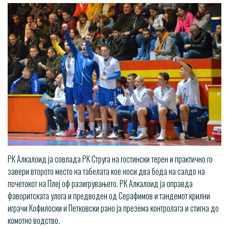
РК Алкалоид ја совлада РК Струга на гостински терен и практично го
завери второто место на табелата кое носи два бода на салдо на
почетокот на Плеј оф разигрувањето. РК Алкалоид ја оправда
фаворитската улога и предводен од Серафимов и тандемот крилни
играчи Кофилоски и Петковски рано ја презема контролата и стигна до
комотно водство.