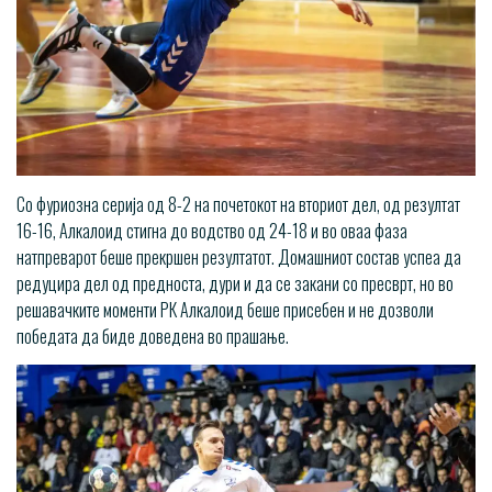
Со фуриозна серија од 8-2 на почетокот на вториот дел, од резултат
16-16, Алкалоид стигна до водство од 24-18 и во оваа фаза
натпреварот беше прекршен резултатот. Домашниот состав успеа да
редуцира дел од предноста, дури и да се закани со пресврт, но во
решавачките моменти РК Алкалоид беше присебен и не дозволи
победата да биде доведена во прашање.