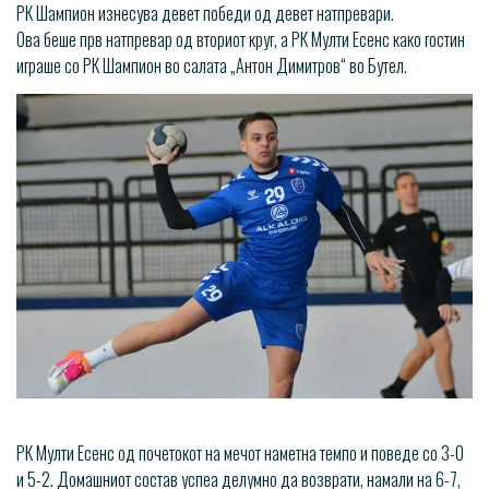
РК Шампион изнесува девет победи од девет натпревари.
Ова беше прв натпревар од вториот круг, а РК Мулти Есенс како гостин
играше со РК Шампион во салата „Антон Димитров“ во Бутел.
РК Мулти Есенс од почетокот на мечот наметна темпо и поведе со 3-0
и 5-2. Домашниот состав успеа делумно да возврати, намали на 6-7,