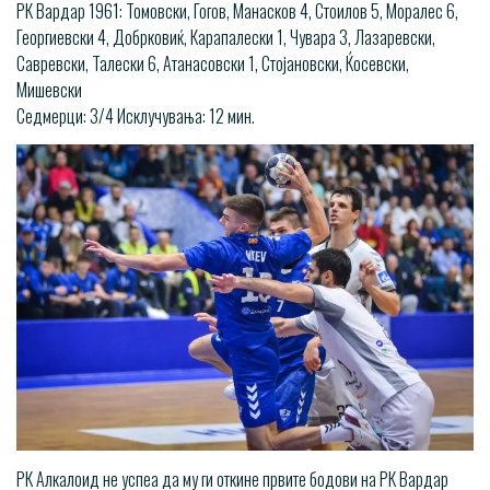
РК Вардар 1961: Томовски, Гогов, Манасков 4, Стоилов 5, Моралес 6,
Георгиевски 4, Добрковиќ, Карапалески 1, Чувара 3, Лазаревски,
Савревски, Талески 6, Атанасовски 1, Стојановски, Ќосевски,
Мишевски
Седмерци: 3/4 Исклучувања: 12 мин.
РК Алкалоид не успеа да му ги откине првите бодови на РК Вардар