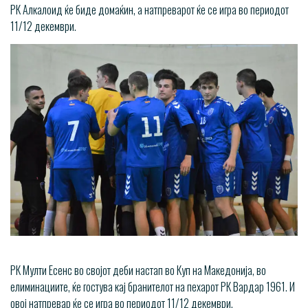
РК Алкалоид ќе биде домаќин, а натпреварот ќе се игра во периодот
11/12 декември.
РК Мулти Есенс во својот деби настап во Куп на Македонија, во
елиминациите, ќе гостува кај бранителот на пехарот РК Вардар 1961. И
овој натпревар ќе се игра во периодот 11/12 декември.