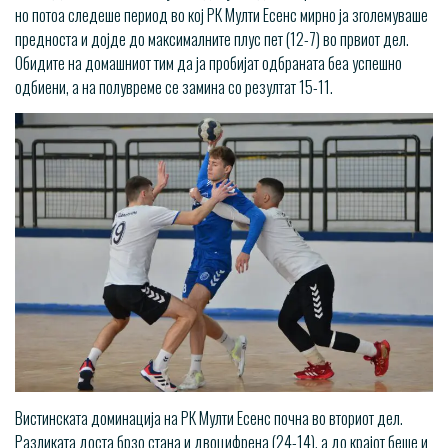
но потоа следеше период во кој РК Мулти Есенс мирно ја зголемуваше
предноста и дојде до максималните плус пет (12-7) во првиот дел.
Обидите на домашниот тим да ја пробијат одбраната беа успешно
одбиени, а на полувреме се замина со резултат 15-11.
Вистинската доминација на РК Мулти Есенс почна во вториот дел.
Разликата доста брзо стана и двоцифрена (24-14), а до крајот беше и