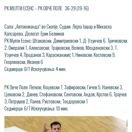
РК МУЛТИ ЕСЕНС – РК ОВЧЕ ПОЛЕ 36-29 (19-16)
Сала: „Автокоманда“ во Скопје. Судии: Лејла Јашар и Михаела
Капсарева. Делегат: Ерик Белимов
РК Мулти Есенс: Штаковски, Димитриевски 1, Д: Узунчев 6, Тричковски
2, Омерагиќ 1, Алексовски, Трајковски, Велков, Младеновски 3, Т.
Узунчев 4, Проданов 3, Карасманакис 1, Ниновски, Костовски 9,
Георгиевски, Иванов 6
Седмерци: 0/1 Исклучувања: 4 мин.
РК Овче Поле: Петков, Коцевски 7, Зафировски, Гичев 5, Наневски 3,
Цековски 2, Динев, Стефановски, Сентовски, Андов, Крстев 6, Трајчев
3, Петрушев 2, Панев, Ристовски, Тоодоровски 1
Седмерци: 6/7 Исклучувања: 10 мин.