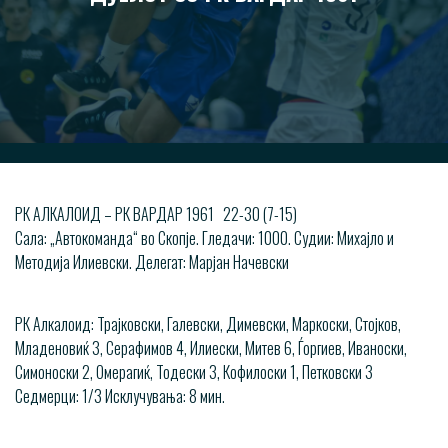
РК АЛКАЛОИД – РК ВАРДАР 1961 22-30 (7-15)
Сала: „Автокоманда“ во Скопје. Гледачи: 1000. Судии: Михајло и
Методија Илиевски. Делегат: Марјан Начевски
РК Алкалоид: Трајковски, Галевски, Димевски, Маркоски, Стојков,
Младеновиќ 3, Серафимов 4, Илиески, Митев 6, Ѓоргиев, Иваноски,
Симоноски 2, Омерагиќ, Тодески 3, Кофилоски 1, Петковски 3
Седмерци: 1/3 Исклучувања: 8 мин.