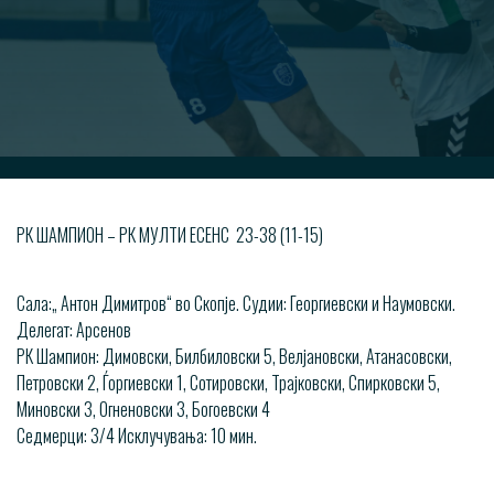
РК ШАМПИОН – РК МУЛТИ ЕСЕНС 23-38 (11-15)
Сала:„ Антон Димитров“ во Скопје. Судии: Георгиевски и Наумовски.
Делегат: Арсенов
РК Шампион: Димовски, Билбиловски 5, Велјановски, Атанасовски,
Петровски 2, Ѓоргиевски 1, Сотировски, Трајковски, Спирковски 5,
Миновски 3, Огненовски 3, Богоевски 4
Седмерци: 3/4 Исклучувања: 10 мин.