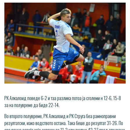
РК Алкалоид поведе 6-2 и таа разлика потоа ја сголеми н 12-6, 15-8
за на полувреме да биде 22-14.
Во второто полувреме, РК Алкалоид и РК Струга беа рамноправни
резултатски, иако водството остана. Така беше до резултат 31-26. По