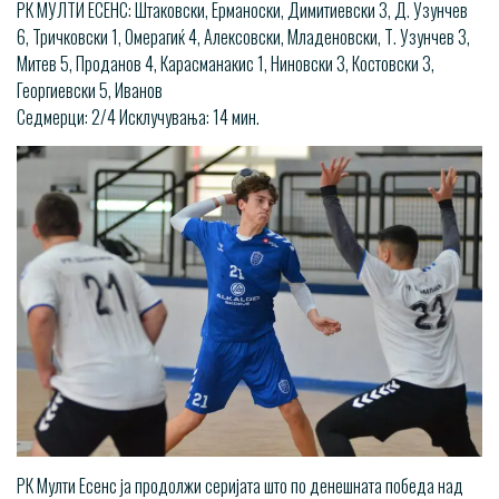
РК МУЛТИ ЕСЕНС: Штаковски, Ерманоски, Димитиевски 3, Д. Узунчев
6, Тричковски 1, Омерагиќ 4, Алексовски, Младеновски, Т. Узунчев 3,
Митев 5, Проданов 4, Карасманакис 1, Ниновски 3, Костовски 3,
Георгиевски 5, Иванов
Седмерци: 2/4 Исклучувања: 14 мин.
РК Мулти Есенс ја продолжи серијата што по денешната победа над