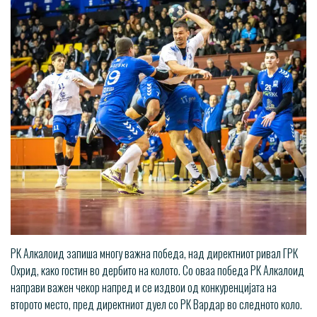
РК Алкалоид запиша многу важна победа, над директниот ривал ГРК
Охрид, како гостин во дербито на колото. Со оваа победа РК Алкалоид
направи важен чекор напред и се издвои од конкуренцијата на
второто место, пред директниот дуел со РК Вардар во следното коло.