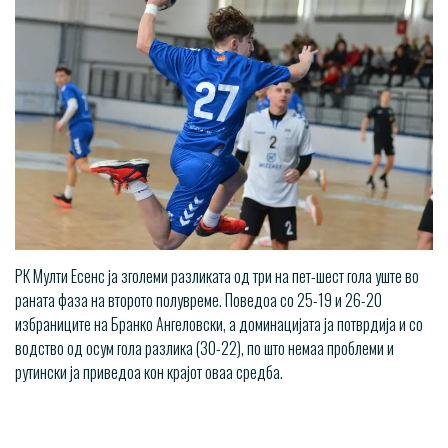
РК Мулти Есенс ја зголеми разликата од три на пет-шест гола уште во
раната фаза на второто полувреме. Поведоа со 25-19 и 26-20
избраниците на Бранко Ангеловски, а доминацијата ја потврдија и со
водство од осум гола разлика (30-22), по што немаа проблеми и
рутински ја приведоа кон крајот оваа средба.