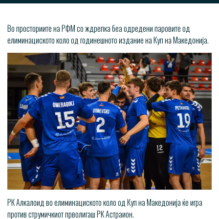
Во просториите на РФМ со ждрепка беа одредени паровите од
елиминациското коло од годинешното издание на Куп на Македонија.
РК Алкалоид во елиминациското коло од Куп на Македонија ќе игра
против струмичкиот прволигаш РК Астраион.