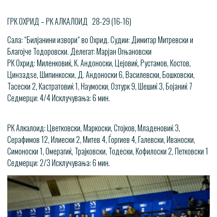
ГРК ОХРИД – РК АЛКАЛОИД 28-29 (16-16)
Сала: “Билјанини извори“ во Охрид. Судии: Димитар Митревски и
Благојче Тодоровски. Делегат: Марјан Огњановски
РК Охрид: Миленковиќ, К. Андоноски, Цејовиќ, Рустамов, Костов,
Цинзадѕе, Шипинкоски, Д. Андоноски 6, Василевски, Бошковски,
Тасески 2, Кастратовиќ 1, Наумоски, Озтурк 9, Шешиќ 3, Бојаниќ 7
Седмерци: 4/4 Исклучувања: 6 мин.
РК Алкалоид: Цветковски, Маркоски, Стојков, Младеновиќ 3,
Серафимов 12, Илиески 2, Митев 4, Ѓоргиев 4, Галевски, Иваноски,
Симоноски 1, Омерагиќ, Трајковски, Тодески, Кофилоски 2, Петковски 1
Седмерци: 2/3 Исклучувања: 6 мин.