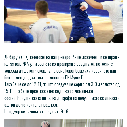
Добар дел од почетокот на натпреварот беше израмнето и се играше
гол за гол. РК Мулти Есенс го контролираше резултатот, но гостите
успеваа да држат чекор, па на семафорот беше или израмнето или
беше еден до два гола предност за РК Мулти Есенс.
Така беше се до 12-11, по што следуваше серија од 3-0 и водство од
15-11 што беше прво поосетно водство за домашниот
состав. Резултатската нишалка до крајот на полувремето се движеше
од три до четири гола предност.
На одмор се замина со резултат 19-16.