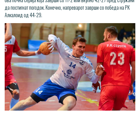
ова почна серија која заврши со 11-2 или вкупно 42-27 пред стружани
да постигнат погодок. Конечно, напреварот заврши со победа на РК
Алкалоид од 44-29.