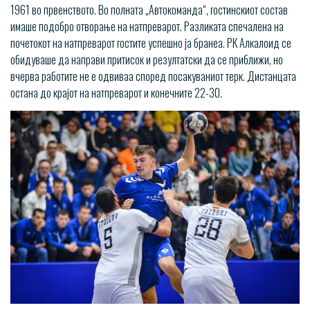
1961 во првенството. Во полната „Автокоманда“, гостинскиот состав
имаше подобро отворање на натпреварот. Разликата спечалена на
почетокот на натпреварот гостите успешно ја бранеа. РК Алкалоид се
обидуваше да направи притисок и резултатски да се приближи, но
вчерва работите не е одвиваа според посакуваниот терк. Дистанцата
остана до крајот на натпреварот и конечните 22-30.