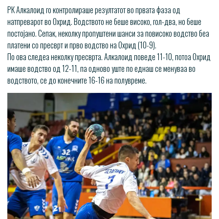
РК Алкалоид го контролираше резултатот во првата фаза од
натпреварот во Охрид. Водството не беше високо, гол-два, но беше
постојано. Сепак, неколку пропуштени шанси за повисоко водство беа
платени со пресврт и прво водство на Охрид (10-9).
По ова следеа неколку пресврта. Алкалоид поведе 11-10, потоа Охрид
имаше водство од 12-11, па одново уште по еднаш се менуваа во
водството, се до конечните 16-16 на полувреме.