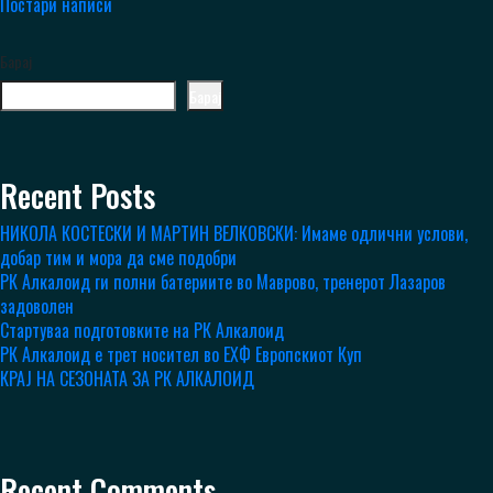
Постари написи
Барај
Барај
Recent Posts
НИКОЛА КОСТЕСКИ И МАРТИН ВЕЛКОВСКИ: Имаме одлични услови,
добар тим и мора да сме подобри
РК Алкалоид ги полни батериите во Маврово, тренерот Лазаров
задоволен
Стартуваа подготовките на РК Алкалоид
РК Алкалоид е трет носител во ЕХФ Европскиот Куп
КРАЈ НА СЕЗОНАТА ЗА РК АЛКАЛОИД
Recent Comments