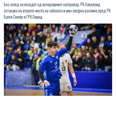
Без оглед на исходот од вечерашниот натпревар, РК Алкалоид
останува на второто место на табелата и има сигурна разлика пред РК
Бутел Скопје и ГРК Охрид.