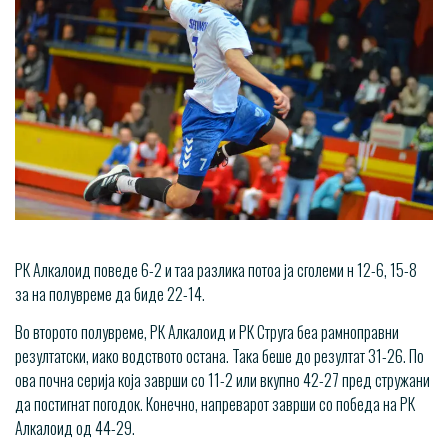
РК Алкалоид поведе 6-2 и таа разлика потоа ја сголеми н 12-6, 15-8
за на полувреме да биде 22-14.
Во второто полувреме, РК Алкалоид и РК Струга беа рамноправни
резултатски, иако водството остана. Така беше до резултат 31-26. По
ова почна серија која заврши со 11-2 или вкупно 42-27 пред стружани
да постигнат погодок. Конечно, напреварот заврши со победа на РК
Алкалоид од 44-29.