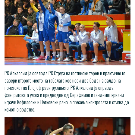
РК Алкалоид ја совлада РК Струга на гостински терен и практично го
завери второто место на табелата кое носи два бода на салдо на
почетокот на Плеј оф разигрувањето. РК Алкалоид ја оправда
фаворитската улога и предводен од Серафимов и тандемот крилни
играчи Кофилоски и Петковски рано ја презема контролата и стигна до
комотно водство.