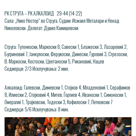
РК СТРУГА – РК АЛКАЛОИД 29-44 (14-22)
Сала: „Нико Нестор“ во Струга. Судии: Исмаил Металари и Ненад
Николовски. Делегат: Душко Камишевски
Струга: Тутенкоски, Маркоски 8, Савески 1, Блажески 3, Лазаревиќ 2,
Бугриновиќ 7, Јанкулоски, Ферукоски, Димески, Ѓуровиќ 3, Стрезоски,
В. Маркоски, Костоски, Цветаноски 5, Рикановиќ, Нацев
Седмерци: 2/3 Исклучувања: 2 мин.
Алкалоид: Галевски, Димевски 1, Стојков 4, Младеновиќ 1, Серафимов
8, Илиески 2, Стојковиќ 4, Митев, Ѓоргиев 4, Иваноски 1, Симоноски 1,
Омерагиќ 1, Трајковски, Тодески 3, Кофилоски 7, Петковски 7
Седмерци: 5/6 Исклучувања: 8 мин.