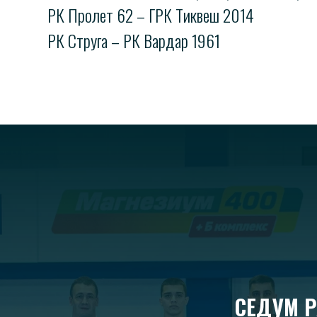
РК Пролет 62 – ГРК Тиквеш 2014
РК Струга – РК Вардар 1961
СЕДУМ Р