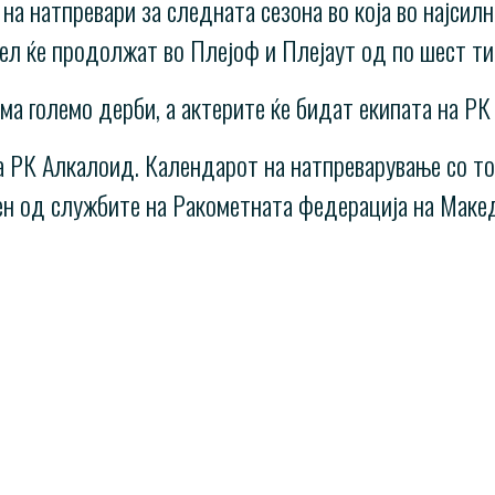
на натпревари за следната сезона во која во најсилн
дел ќе продолжат во Плејоф и Плејаут од по шест ти
ма големо дерби, а актерите ќе бидат екипата на РК
а РК Алкалоид. Календарот на натпреварување со точ
ен од службите на Ракометната федерација на Макед