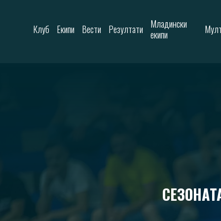
Skip to content
Младински
Клуб
Екипи
Вести
Резултати
Мулт
екипи
СЕЗОНАТ