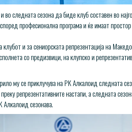
и во следната сезона да биде клуб составен во нај
т според професионална програма и ќе имаат просто
а клубот и за сениорската репрезентација на Македо
сполнета со предизвици, на клупско и репрезентати
рило му се приклучува на РК Алкалоид следната сез
 преку репрезентативните настапи, а следната сезона
РК Алкалоид сезонава.