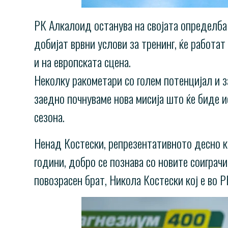
РК Алкалоид останува на својата определба 
добијат врвни услови за тренинг, ќе работа
и на европската сцена.
Неколку ракометари со голем потенцијал и з
заедно почнуваме нова мисија што ќе биде и
сезона.
Ненад Костески, репрезентативното десно к
години, добро се познава со новите соиграчи
повозрасен брат, Никола Костески кој е во 