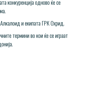
ата конкуренција одново ќе се
ма.
 Алкалоид и екипата ГРК Охрид.
ните термини во кои ќе се играат
онија.