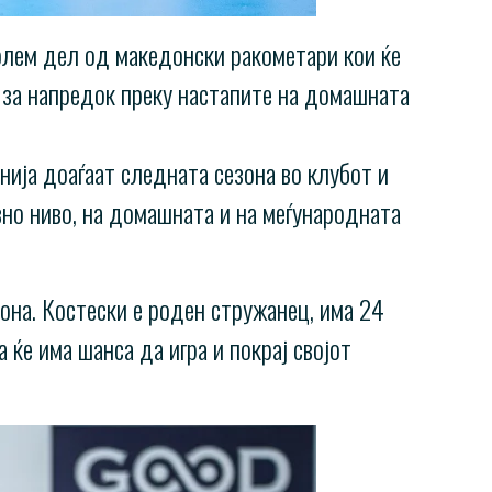
голем дел од македонски ракометари кои ќе
р за напредок преку настапите на домашната
нија доаѓаат следната сезона во клубот и
вно ниво, на домашната и на меѓународната
она. Костески е роден стружанец, има 24
 ќе има шанса да игра и покрај својот