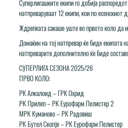
Суперлигашките екипи го добија распоредот 
натпреваруваат 12 екипи, кои по есенскиот 
Ждрепката сакаше уште во првото коло да и
Домаќин на тој натпревар ќе биде екипата н
натпреварите дополнително ќе биде состав
СУПЕРЛИГА СЕЗОНА 2025/26
ПРВО КОЛО:
РК Алкалоид – ГРК Охрид
РК Прилеп – РК Еурофарм Пелистер 2
МРК Куманово – РК Радовиш
РК Бутел Скопје – РК Еурофарм Пелистер