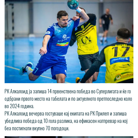
РК Алкалоид ја запиша 14 првенствена победа во Суперлигата и ќе го
одбрани првото место на табелата и по актуелното претпоследно коло
во 2024 година.
РК Алкалоид вечерва гостуваше кај екипата на РК Прилеп и запиша
убедлива победа од 10 гола разлика, на ефикасен натпревар на кој
беа постигнати вкупно 70 погодоци.