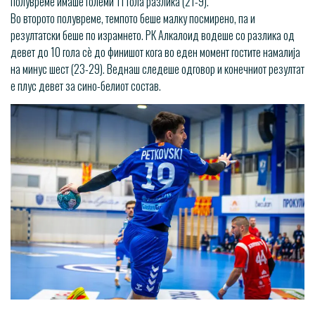
полувреме имаше големи 11 гола разлика (21-9).
Во второто полувреме, темпото беше малку посмирено, па и
резултатски беше по израмнето. РК Алкалоид водеше со разлика од
девет до 10 гола сѐ до финишот кога во еден момент гостите намалија
на минус шест (23-29). Веднаш следеше одговор и конечниот резултат
е плус девет за сино-белиот состав.