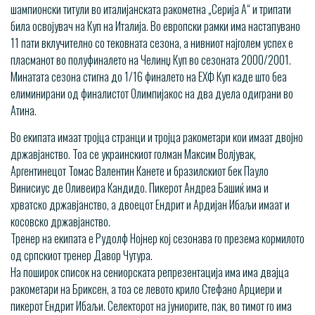
шампионски титули во италијанската ракометна „Серија А“ и трипати
била освојувач на Куп на Италија. Во европски рамки има настапувано
11 пати вклучително со тековната сезона, а нивниот најголем успех е
пласманот во полуфиналето на Челинџ Куп во сезоната 2000/2001.
Минатата сезона стигна до 1/16 финалето на ЕХФ Куп каде што беа
елиминирани од финалистот Олимпијакос на два дуела одиграни во
Атина.
Во екипата имаат тројца странци и тројца ракометари кои имаат двојно
државјанство. Тоа се украинскиот голман Максим Волјувак,
Аргентинецот Томас Валентин Канете и бразилскиот бек Пауло
Винисиус де Оливеира Кандидо. Пикерот Андреа Башиќ има и
хрватско државјанство, а двоецот Ендрит и Ардијан Ибаљи имаат и
косовско државјанство.
Тренер на екипата е Рудолф Нојнер кој сезонава го презема кормилото
од српскиот тренер Давор Чутура.
На поширок список на сениорската репрезентација има има двајца
ракометари на Бриксен, а тоа се левото крило Стефано Арциери и
пикерот Ендрит Ибаљи. Селекторот на јуниорите, пак, во тимот го има