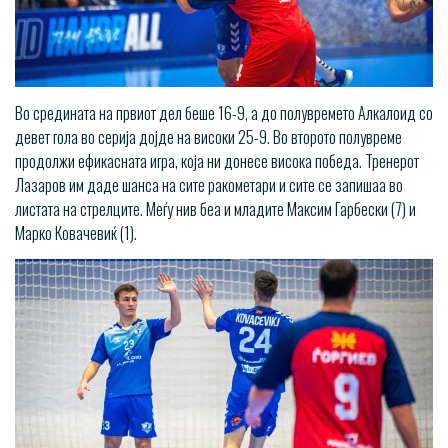
Во средината на првиот дел беше 16-9, а до полувремето Алкалоид со
девет гола во серија дојде на високи 25-9. Во второто полувреме
продолжи ефикасната игра, која ни донесе висока победа. Тренерот
Лазаров им даде шанса на сите ракометари и сите се запишаа во
листата на стрелците. Меѓу нив беа и младите Максим Гарбески (7) и
Марко Ковачевиќ (1).