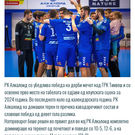
РК Алкалоид со убедлива победа на дерби мечот над ГРК Тиквеш и со
освоено прво место на табелата се одјави од клупската сцена за
2024 година. Во последното коло од календарската година, РК
Алкалоид на домашен терен го пречека кавадаречкиот состав и
славеше победа од девет гола разлика.
Натпреварот беше решен во првиот дел во кој РК Алкалоид комплетно
доминираше на теренот од почетокот и поведе со 10-5, 12-6, а на