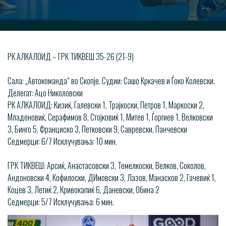
РК АЛКАЛОИД – ГРК ТИКВЕШ 35-26 (21-9)
Сала: „Автокоманда“ во Скопје. Судии: Сашо Кркачев и Ѓоко Колевски.
Делегат: Ацо Николовски
РК АЛКАЛОИД: Кизиќ, Галевски 1, Трајкоски, Петров 1, Маркоски 2,
Младеновиќ, Серафимов 8, Стојковиќ 1, Митев 1, Ѓоргиев 1, Велковски
3, Бинго 5, Франциско 3, Петковски 9, Савревски, Панчевски
Седмерци: 6/7 Исклучувања: 10 мин.
ГРК ТИКВЕШ: Арсиќ, Анастасовски 3, Темелкоски, Велков, Соколов,
Андоновски 4, Кофилоски, ДИмовски 3, Лазов, Манасков 2, Гачевиќ 1,
Коцев 3, Летиќ 2, Кривокапиќ 6, Даневски, Обина 2
Седмерци: 5/7 Исклучувања: 6 мин.