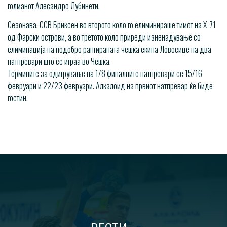
голманот Алесандро Лубинети.
Сезонава, ССВ Бриксен во второто коло го елиминираше тимот на Х-71
од Фарски острови, а во третото коло приреди изненадување со
елиминација на подобро рангираната чешка екипа Ловосице на два
натпревари што се играа во Чешка.
Термините за одигрување на 1/8 финалните натпревари се 15/16
февруари и 22/23 февруари. Алкалоид на првиот натпревар ќе биде
гостин.