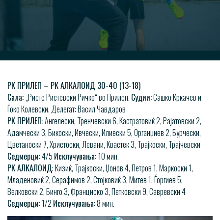
РК ПРИЛЕП – РК АЛКАЛОИД 30-40 (13-18)
Сала:
„Ристе Ристевски Ричко“ во Прилеп.
Судии:
Сашко Кркачев и
Ѓоко Колевски. Делегат: Васил Чавдаров
РК ПРИЛЕП:
Ангелески, Тренчевски 6, Кастратовиќ 2, Рајатовски 2,
Адамчески 3, Бикоски, Ивчески, Илиески 5, Органџиев 2, Бурчески,
Цветаноски 7, Христоски, Левани, Квастек 3, Трајкоски, Трајчевски
Седмерци:
4/5
Исклучувања:
10 мин.
РК АЛКАЛОИД
: Кизиќ, Трајкоски, Џонов 4, Петров 1, Маркоски 1,
Младеновиќ 2, Серафимов 2, Стојковиќ 3, Митев 1, Ѓоргиев 5,
Велковски 2, Бинго 3, Франциско 3, Петковски 9, Савревски 4
Седмерци:
1/2
Исклучувања:
8 мин.