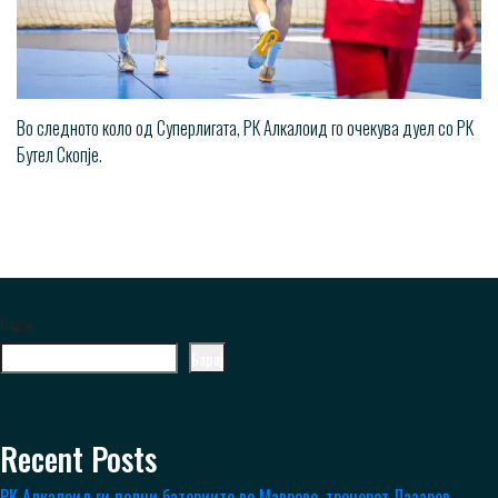
Во следното коло од Суперлигата, РК Алкалоид го очекува дуел со РК
Бутел Скопје.
Барај
Барај
Recent Posts
РК Алкалоид ги полни батериите во Маврово, тренерот Лазаров