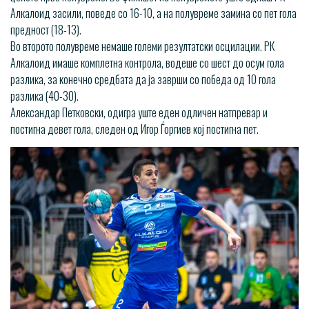
Алкалоид засили, поведе со 16-10, а на полувреме замина со пет гола
предност (18-13).
Во второто полувреме немаше големи резултатски осцилации. РК
Алкалоид имаше комплетна контрола, водеше со шест до осум гола
разлика, за конечно средбата да ја заврши со победа од 10 гола
разлика (40-30).
Александар Петковски, одигра уште еден одличен натпревар и
постигна девет гола, следен од Игор Ѓоргиев кој постигна пет.