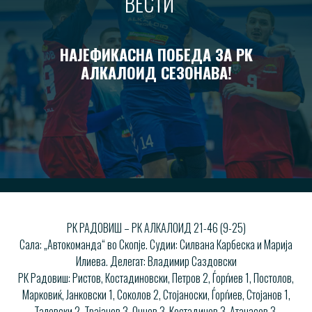
ВЕСТИ
НАЈЕФИКАСНА ПОБЕДА ЗА РК
АЛКАЛОИД СЕЗОНАВА!
РК РАДОВИШ – РК АЛКАЛОИД 21-46 (9-25)
Сала: „Автокоманда“ во Скопје. Судии: Силвана Карбеска и Марија
Илиева. Делегат: Владимир Саздовски
РК Радовиш: Ристов, Костадиновски, Петров 2, Ѓорѓиев 1, Постолов,
Марковиќ, Јанковски 1, Соколов 2, Стојаноски, Ѓорѓиев, Стојанов 1,
Талевски 2, Трајанов 3, Ончев 3, Костадинов 3, Атанасов 3.