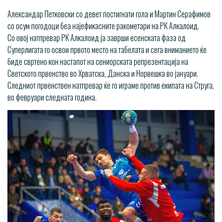
Александар Петковски со девет постигнати гола и Мартин Серафимов
со осум погодоци беа најефикасните ракометари на РК Алкалоид.
Со овој натпревар РК Алкалоид ја заврши есенската фаза од
Суперлигата го освои првото место на табелата и сега вниманието ќе
биде свртено кон настапот на сениорската репрезентација на
Светското првенство во Хрватска, Данска и Норвешка во јануари.
Следниот првенствен натпревар ќе го играме против екипата на Струга,
во февруари следната година.