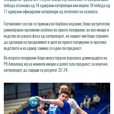
победа сезонава од 14 одиграни натпревари или вкупно 18 победа од
17 одиграни официјални натпревари од почетокот на сезоната.
Гостинскиот состав се прикажа во борбено издание, беше резултатски
рамноправен противник особено во првото полувреме, во кое имаше и
водство во раната фаза од натпреварот, но нашиот тим беше спремен
да одговори на предизвикот и уште во првото полувреме го презема
водството и на одмор замина со еден гол предност.
Во второто полувреме беше многу појасно изразена доминацијата на
РК Алкалоид кој на моменти имаше и девет гола предност за конечно
натпреварот да заврши со резултат 32-24.