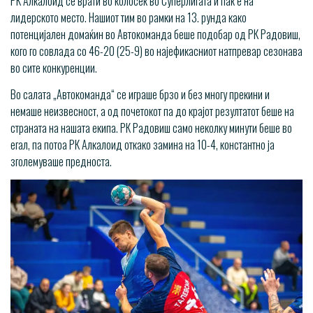
РК Алкалоид се врати во колосек во Суперлигата и пак е на
лидерското место. Нашиот тим во рамки на 13. рунда како
потенцијален домаќин во Автокоманда беше подобар од РК Радовиш,
кого го совлада со 46-20 (25-9) во најефикасниот натпревар сезонава
во сите конкуренции.
Во салата „Автокоманда“ се играше брзо и без многу прекини и
немаше неизвесност, а од почетокот па до крајот резултатот беше на
страната на нашата екипа. РК Радовиш само неколку минути беше во
егал, па потоа РК Алкалоид откако замина на 10-4, константно ја
зголемуваше предноста.