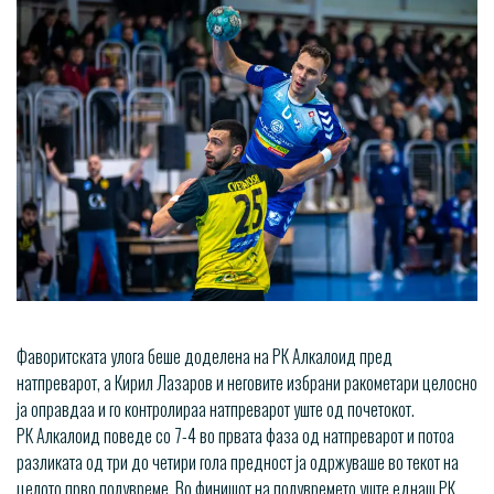
Фаворитската улога беше доделена на РК Алкалоид пред
натпреварот, а Кирил Лазаров и неговите избрани ракометари целосно
ја оправдаа и го контролираа натпреварот уште од почетокот.
РК Алкалоид поведе со 7-4 во првата фаза од натпреварот и потоа
разликата од три до четири гола предност ја одржуваше во текот на
целото прво полувреме. Во финишот на полувремето уште еднаш РК