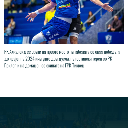
РК Алкалоид се врати на првото место на табелата со оваа победа, а
до крајот на 2024 има уште два дуела, на гостински терен со РК
Прилеп и на домашен со екипата на ГРК Тиквеш.