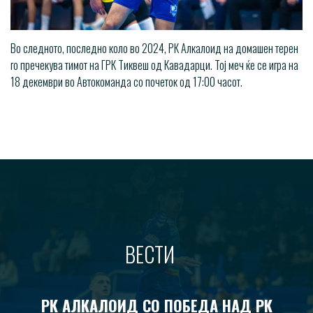
Во следното, последно коло во 2024, РК Алкалоид на домашен терен
го пречекува тимот на ГРК Тиквеш од Кавадарци. Тој меч ќе се игра на
18 декември во Автокоманда со почеток од 17:00 часот.
ВЕСТИ
РК АЛКАЛОИД СО ПОБЕДА НАД РК