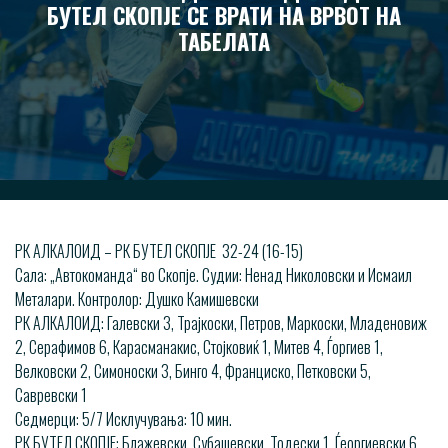
БУТЕЛ СКОПЈЕ СЕ ВРАТИ НА ВРВОТ НА
ТАБЕЛАТА
РК АЛКАЛОИД – РК БУТЕЛ СКОПЈЕ 32-24 (16-15)
Сала: „Автокоманда“ во Скопје. Судии: Ненад Николовски и Исмаил
Металари. Контролор: Душко Камишевски
РК АЛКАЛОИД: Галевски 3, Трајкоски, Петров, Маркоски, Младеновиж
2, Серафимов 6, Карасманакис, Стојковиќ 1, Митев 4, Ѓоргиев 1,
Велковски 2, Симоноски 3, Бинго 4, Франциско, Петковски 5,
Савревски 1
Седмерци: 5/7 Исклучувања: 10 мин.
РК БУТЕЛ СКОПЈЕ: Блажевски, Субашевски, Тодески 1, Ѓеоргиевски 6,