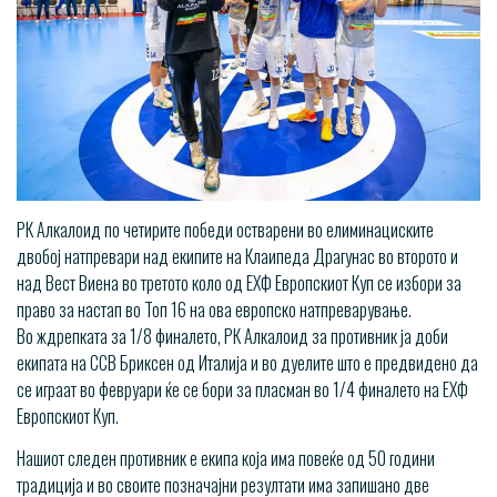
РК Алкалоид по четирите победи остварени во елиминациските
двобој натпревари над екипите на Клаипеда Драгунас во второто и
над Вест Виена во третото коло од ЕХФ Европскиот Куп се избори за
право за настап во Топ 16 на ова европско натпреварување.
Во ждрепката за 1/8 финалето, РК Алкалоид за противник ја доби
екипата на ССВ Бриксен од Италија и во дуелите што е предвидено да
се играат во февруари ќе се бори за пласман во 1/4 финалето на ЕХФ
Европскиот Куп.
Нашиот следен противник е екипа која има повеќе од 50 години
традиција и во своите позначајни резултати има запишано две