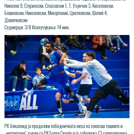
Николов 9, Стојаноски, Спасовски 1, Т. Узунчев 3, Киселовски,
Бошковски, Николовски, Михајловиќ, Цветковски, Шопиќ 4,
Давитковски
Седмерци: 3/8 Исклучувања: 14 мин.
РК Алкалоид ја продолжи победничката низа на секогаш тешките и
„непријатни“ дуели со РК Бутел Скопје и ја забележа 13 суперлигашка