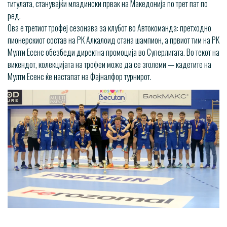
титулата, станувајќи младински првак на Македонија по трет пат по
ред.
Ова е третиот трофеј сезонава за клубот во Автокоманда: претходно
пионерскиот состав на РК Алкалоид стана шампион, а првиот тим на РК
Мулти Есенс обезбеди директна промоција во Суперлигата. Во текот на
викендот, колекцијата на трофеи може да се зголеми — кадетите на
Мулти Есенс ќе настапат на Фајналфор турнирот.