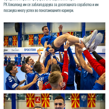
РК Алкалоид им се заблагодарува за досегашната соработка и им
посакува многу успех во понатамошните кариери.