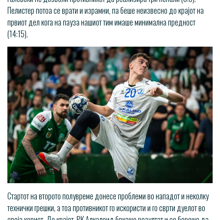
Пелистер потоа се врати и израмни, па беше неизвесно до крајот на
првиот дел кога на пауза нашиот тим имаше минимална предност
(14:15).
Стартот на второто полувреме донесе проблеми во нападот и неколку
технички грешки, а тоа противникот го искористи и го сврти дуелот во
своја корист. До крајот, РК Алкалоид бркаше резултат и се бореше да