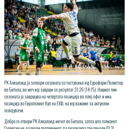
РК Алкалоид ја затвори сезоната со гостување кај Еурофарм Пелистер
во Битола, во меч кој заврши со резултат 31:26 (14:15). Нашиот тим
сезоната ја завршува на четвртата позиција во плеј-офот и има
позиција во Европскиот Куп на ЕХФ, на кој важиме за актуелни
освојувачи.
Добро го отвори РК Алкалоид мечот во Битола, затоа што голманот
Галевски не дозволи противникот да реализира три пенали (0:3).