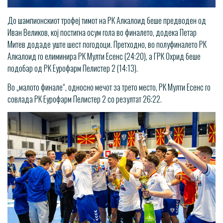
До шампионскиот трофеј тимот на РК Алкалоид беше предводен од
Иван Великов, кој постигна осум гола во финалето, додека Петар
Митев додаде уште шест погодоци. Претходно, во полуфиналето РК
Алкалоид го елиминира РК Мулти Есенс (24:20), а ГРК Охрид беше
подобар од РК Еурофарм Пелистер 2 (14:13).
Во „малото финале“, односно мечот за трето место, РК Мулти Есенс го
совлада РК Еурофарм Пелистер 2 со резултат 26:22.