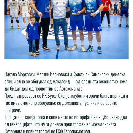
Никола Маркоски, Мартин Ивановски и Кристијан Симоноски денеска
официјално се збогуваа од Алкалоид — од следната сезона тие нема
да бидат дел од првиот тим во Автокоманда.
Пред натпреварот со РК Бутел Скопје, клубот им врачи благодарници и
тие имаа емотивно збогување со домашната публика и со своите
соиграчи.
Тројцата оставија трага и свое место во историјата на клубот, како дел
од генерацијата што му ги донесе први трофеи во македонската
Суперлига и првиот трофеј во ЕХФ Европскиот куп.