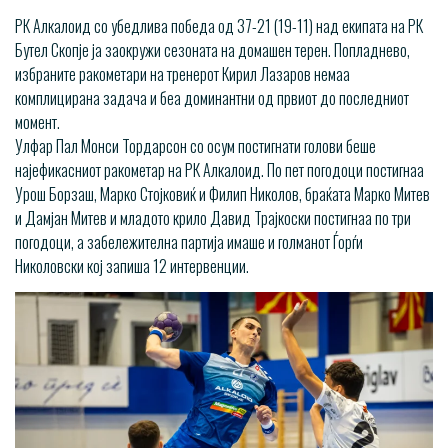
РК Алкалоид со убедлива победа од 37-21 (19-11) над екипата на РК
Бутел Скопје ја заокружи сезоната на домашен терен. Попладнево,
избраните ракометари на тренерот Кирил Лазаров немаа
комплицирана задача и беа доминантни од првиот до последниот
момент.
Улфар Пал Монси Тордарсон со осум постигнати голови беше
најефикасниот ракометар на РК Алкалоид. По пет погодоци постигнаа
Урош Борзаш, Марко Стојковиќ и Филип Николов, браќата Марко Митев
и Дамјан Митев и младото крило Давид Трајкоски постигнаа по три
погодоци, а забележителна партија имаше и голманот Ѓорѓи
Николовски кој запиша 12 интервенции.