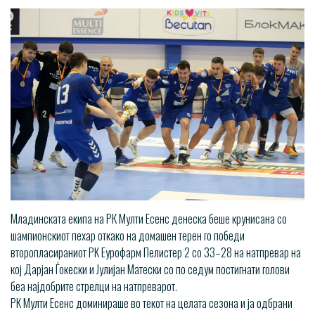
Младинската екипа на РК Мулти Есенс денеска беше крунисана со
шампионскиот пехар откако на домашен терен го победи
второпласираниот РК Еурофарм Пелистер 2 со 33–28 на натпревар на
кој Дарјан Ѓокески и Јулијан Матески со по седум постигнати голови
беа најдобрите стрелци на натпреварот.
РК Мулти Есенс доминираше во текот на целата сезона и ја одбрани