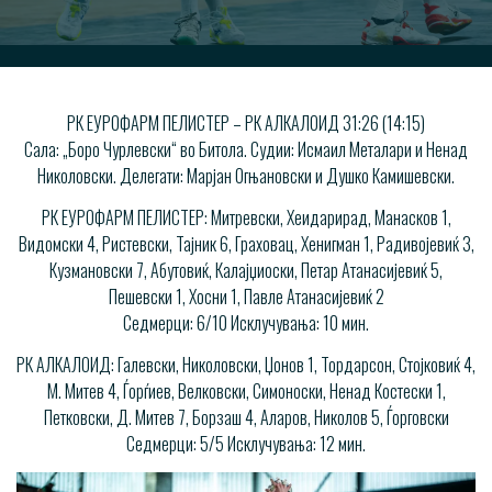
РК ЕУРОФАРМ ПЕЛИСТЕР – РК АЛКАЛОИД 31:26 (14:15)
Сала: „Боро Чурлевски“ во Битола. Судии: Исмаил Металари и Ненад
Николовски. Делегати: Марјан Огњановски и Душко Камишевски.
РК ЕУРОФАРМ ПЕЛИСТЕР: Митревски, Хеидарирад, Манасков 1,
Видомски 4, Ристевски, Тајник 6, Граховац, Хенигман 1, Радивојевиќ 3,
Кузмановски 7, Абутовиќ, Калајџиоски, Петар Атанасијевиќ 5,
Пешевски 1, Хосни 1, Павле Атанасијевиќ 2
Седмерци: 6/10 Исклучувања: 10 мин.
РК АЛКАЛОИД: Галевски, Николовски, Џонов 1, Тордарсон, Стојковиќ 4,
М. Митев 4, Ѓорѓиев, Велковски, Симоноски, Ненад Костески 1,
Петковски, Д. Митев 7, Борзаш 4, Аларов, Николов 5, Ѓорговски
Седмерци: 5/5 Исклучувања: 12 мин.