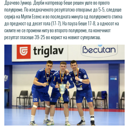
Драчево Јуниор. Дерби натпревар беше решен уште во првото
полувреме. По изедначеното резултатско отворање до 5-5, следеше
серија на Мулти Есенс и во последната минута од полувремето стигна
до предност од десет гола (17-7). На пауза беше 17-8, а односот на
силите не се промени ниту во второто полувреме, па конечниот
резултат гласеше 39-25 во корист на новиот суперлигаш.