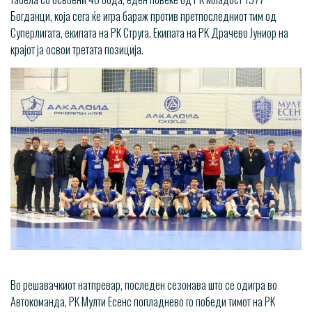
Богданци, која сега ќе игра бараж против претпоследниот тим од
Суперлигата, екипата на РК Струга. Екипата на РК Драчево Јуниор на
крајот ја освои третата позиција.
Во решавачкиот натпревар, последен сезонава што се одигра во
Автокоманда, РК Мулти Есенс попладнево го победи тимот на РК