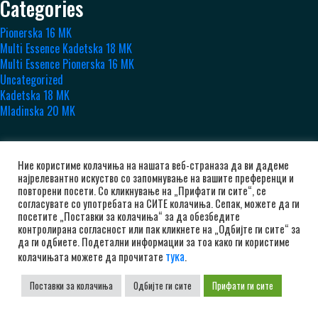
Categories
Pionerska 16 MK
Multi Essence Kadetska 18 MK
Multi Essence Pionerska 16 MK
Uncategorized
Kadetska 18 MK
Mladinska 20 MK
Ние користиме колачиња на нашата веб-страназа да ви дадеме
најрелевантно искуство со запомнување на вашите преференци и
повторени посети. Со кликнување на „Прифати ги сите“, се
согласувате со употребата на СИТЕ колачиња. Сепак, можете да ги
посетите „Поставки за колачиња“ за да обезбедите
контролирана согласност или пак кликнете на „Одбијте ги сите“ за
да ги одбиете. Подетални информации за тоа како ги користиме
тука
колачињата можете да прочитате
.
Поставки за колачиња
Одбијте ги сите
Прифати ги сите
РК Алкалоид