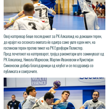
Овој натпревар беше последниот за РК Алкалоид на домашен терен,
до крајот на сезоната екипата ќе одигра само уште еден меч, на
гостински терен против тимот на РК Еурофарм Пелистер.
Пред почетокот на натпреварот, тројца ракометари што заминуваат од
РК Алкалоид, Никола Маркоски, Мартин Ивановски и Кристијан
Симоноски добија благодарници од клубот и се поздравија со
публиката и соиграчите.