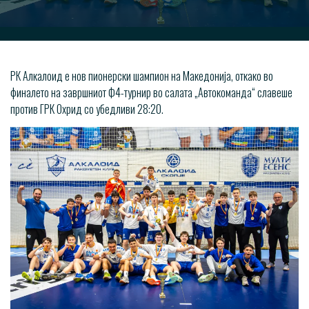
РК Алкалоид е нов пионерски шампион на Македонија, откако во
финалето на завршниот Ф4-турнир во салата „Автокоманда“ славеше
против ГРК Охрид со убедливи 28:20.