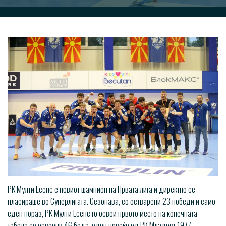
РК Мулти Есенс е новиот шампион на Првата лига и директно се
пласираше во Суперлигата. Сезонава, со остварени 23 победи и само
еден пораз, РК Мулти Есенс го освои првото место на конечната
табела со освоени 46 бода, еден повеќе од РК Младост 1977