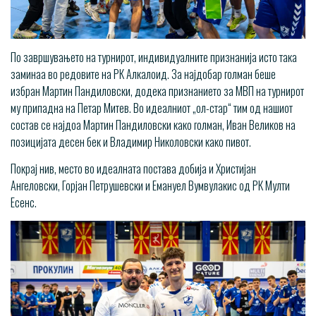
По завршувањето на турнирот, индивидуалните признанија исто така
заминаа во редовите на РК Алкалоид. За најдобар голман беше
избран Мартин Пандиловски, додека признанието за МВП на турнирот
му припадна на Петар Митев. Во идеалниот „ол-стар“ тим од нашиот
состав се најдоа Мартин Пандиловски како голман, Иван Великов на
позицијата десен бек и Владимир Николовски како пивот.
Покрај нив, место во идеалната постава добија и Христијан
Ангеловски, Горјан Петрушевски и Емануел Вумвулакис од РК Мулти
Есенс.