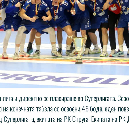
лига и директно се пласираше во Суперлигата. Сезо
о на конечната табела со освоени 46 бода, еден пов
 Суперлигата, екипата на РК Струга. Екипата на РК Д