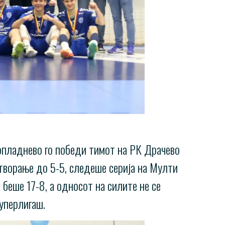
опладнево го победи тимот на РК Драчево
творање до 5-5, следеше серија на Мулти
 беше 17-8, а односот на силите не се
уперлигаш.