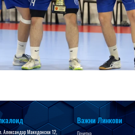
лкалоид
Важни Линкови
л. Александар Македонски 12,
Почетна