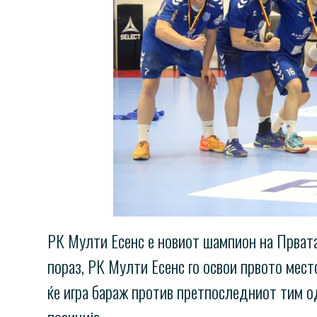
РК Мулти Есенс е новиот шампион на Првата 
пораз, РК Мулти Есенс го освои првото мест
ќе игра бараж против претпоследниот тим од