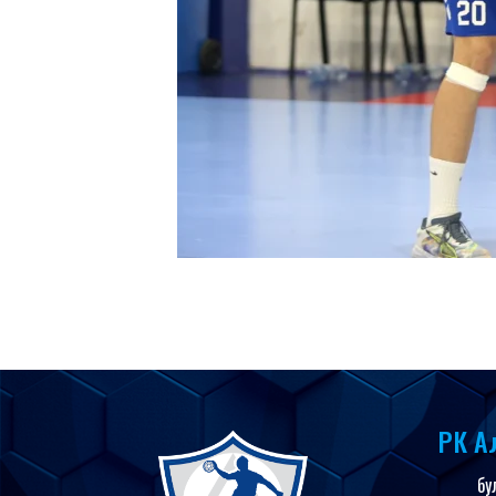
РК А
бу