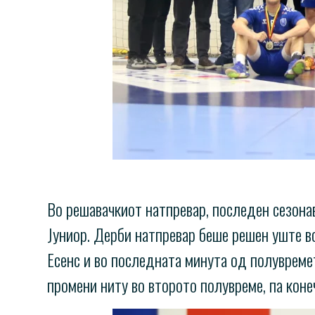
Во решавачкиот натпревар, последен сезона
Јуниор. Дерби натпревар беше решен уште в
Есенс и во последната минута од полувремето
промени ниту во второто полувреме, па коне