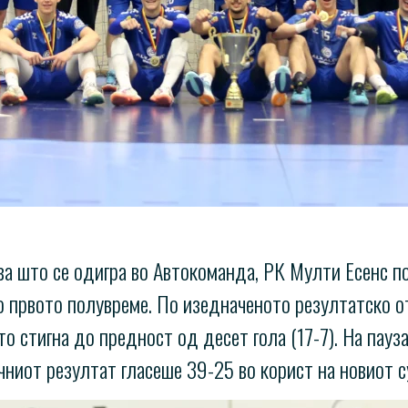
ва што се одигра во Автокоманда, РК Мулти Есенс п
о првото полувреме. По изедначеното резултатско о
 стигна до предност од десет гола (17-7). На пауза
чниот резултат гласеше 39-25 во корист на новиот с