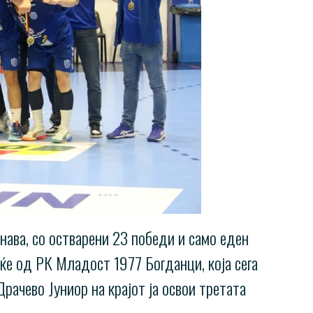
нава, со остварени 23 победи и само еден
еќе од РК Младост 1977 Богданци, која сега
рачево Јуниор на крајот ја освои третата