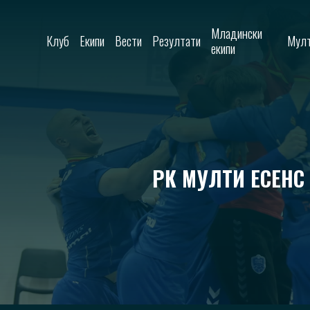
Skip to content
Младински
Клуб
Екипи
Вести
Резултати
Мулт
екипи
РК МУЛТИ ЕСЕНС