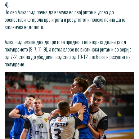
4).
По ова Алкалоид почна да влегува во свој ритам и успеа да
воспостави контрола врз играта и резултатот и полека почна да го
зголемува водството.
Алкалоид имаше два до три гола предност во втората делница од
полувремето (9-7, 11-9), а потоа влезе во вистински ритам и со серија
од 7-2, стигна до убедливо водство од 19-12 што беше и резултат на
полувреме.