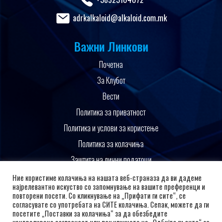
adrkalkaloid@alkaloid.com.mk
Важни Линкови
Почетна
За Клубот
Вести
Политика за приватност
Политика и услови за користење
Политика за колачиња
Заштита на лични податоци
Поддржано од
Ние користиме колачиња на нашата веб-страназа да ви дадеме
најрелевантно искуство со запомнување на вашите преференци и
повторени посети. Со кликнување на „Прифати ги сите“, се
согласувате со употребата на СИТЕ колачиња. Сепак, можете да ги
посетите „Поставки за колачиња“ за да обезбедите