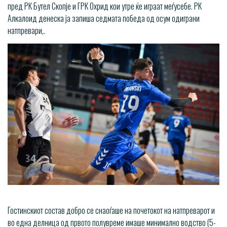
пред РК Бутел Скопје и ГРК Охрид кои утре ќе играат меѓусебе. РК
Алкалоид денеска ја запиша седмата победа од осум одиграни
натпревари,.
Гостинскиот состав добро се снаоѓаше на почетокот на натпреварот и
во една делница од првото полувреме имаше минимално водство (5-