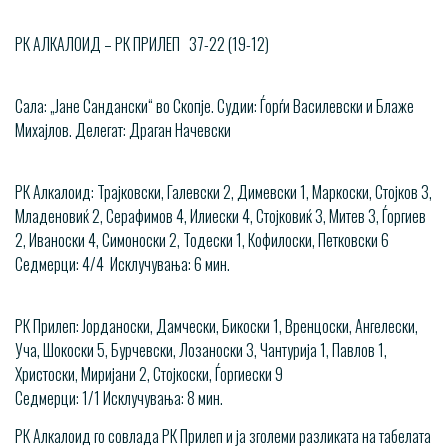
РК АЛКАЛОИД – РК ПРИЛЕП 37-22 (19-12)
Сала: „Јане Сандански“ во Скопје. Судии: Ѓорѓи Василевски и Блаже
Михајлов. Делегат: Драган Начевски
РК Алкалоид: Трајковски, Галевски 2, Димевски 1, Маркоски, Стојков 3,
Младеновиќ 2, Серафимов 4, Илиески 4, Стојковиќ 3, Митев 3, Ѓоргиев
2, Иваноски 4, Симоноски 2, Тодески 1, Кофилоски, Петковски 6
Седмерци: 4/4 Исклучувања: 6 мин.
РК Прилеп: Јорданоски, Дамчески, Бикоски 1, Вренцоски, Ангелески,
Уча, Шокоски 5, Бурчевски, Лозаноски 3, Чантурија 1, Павлов 1,
Христоски, Миријани 2, Стојкоски, Ѓоргиески 9
Седмерци: 1/1 Исклучувања: 8 мин.
РК Алкалоид го совлада РК Прилеп и ја зголеми разликата на табелата