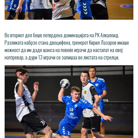
Во вториот дел беше потврдена доминацијата на РК Алкалоид.
Разликата набрзо стана двоцифена, тренерот Кирил Лазаров имаше
можност да им даде шанса на повеќе играчи да настапат на овој
натпревар, а дури 13 играчи се запишаа во листата на стрелци.