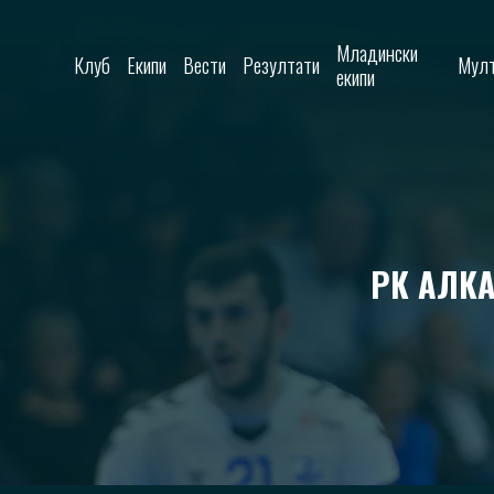
Skip to content
Младински
Клуб
Екипи
Вести
Резултати
Мулт
екипи
РК АЛКА