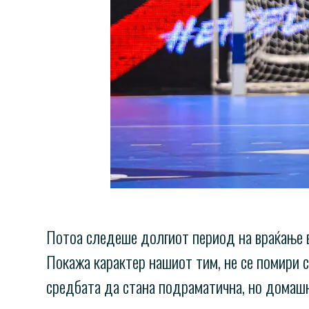
Потоа следеше долгиот период на враќање в
Покажа карактер нашиот тим, не се помири с
средбата да стана подраматична, но домашни