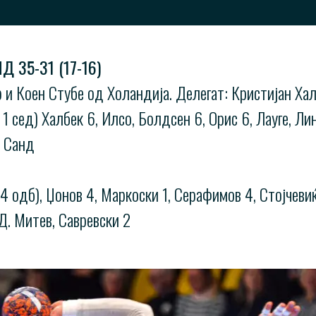
 35-31 (17-16)
р и Коен Стубе од Холандија. Делегат: Кристијан Ха
ед) Халбек 6, Илсо, Болдсен 6, Орис 6, Лауге, Линг
, Санд
 одб), Џонов 4, Маркоски 1, Серафимов 4, Стојчевиќ,
Д. Митев, Савревски 2