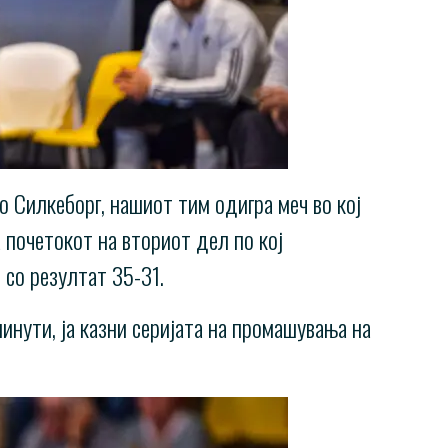
о Силкеборг, нашиот тим одигра меч во кој
 почетокот на вториот дел по кој
 со резултат 35-31.
инути, ја казни серијата на промашувања на