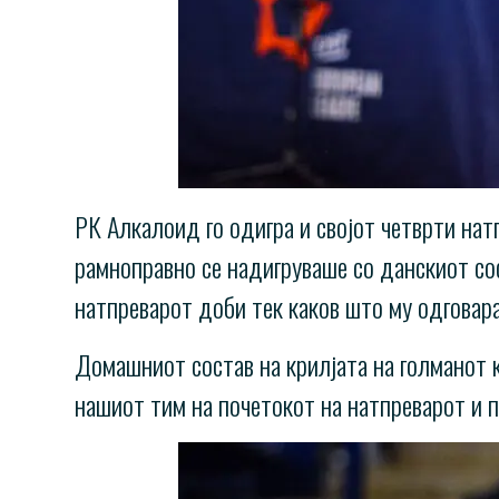
РК Алкалоид го одигра и својот четврти натп
рамноправно се надигруваше со данскиот сос
натпреварот доби тек каков што му одговара
Домашниот состав на крилјата на голманот к
нашиот тим на почетокот на натпреварот и п