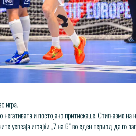
о игра.
о негативата и постојано притискаше. Стигнавме на н
те успеаја играјќи „7 на 6“ во еден период да го з