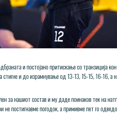
 одбраната и постојано притискање со транзиција ко
 стигне и до израмнување од 13-13, 15-15, 16-16, а 
ен за нашиот состав и му даде поинаков тек на нат
ои не постигнавме погодок, а примивме пет го одвед