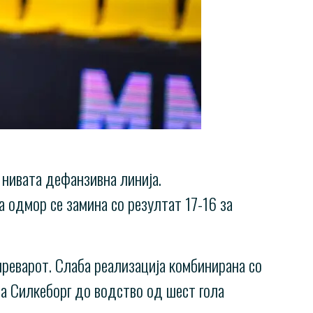
н нивата дефанзивна линија.
на одмор се замина со резултат 17-16 за
преварот. Слаба реализација комбинирана со
оа Силкеборг до водство од шест гола