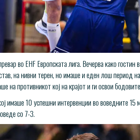
ревар во EHF Европската лига. Вечерва како гостин в
тав, на нивни терен, но имаше и еден лош период на
ше на противникот кој на крајот и ги освои бодовите
ој имаше 10 успешни интервенции во воведните 15 м
оведе со 7-3.