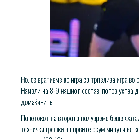
Но, се вративме во игра со трпелива игра во
Намали на 8-9 нашиот состав, потоа успеа да
домаќините.
Почетокот на второто полувреме беше фатал
технички грешки во првите осум минути во к