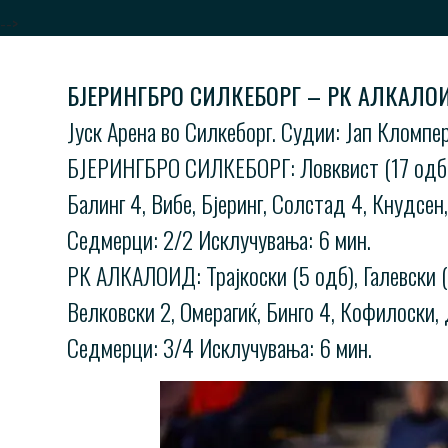
-->
БЈЕРИНГБРО СИЛКЕБОРГ – РК АЛКАЛОИД
Јуск Арена во Силкеборг. Судии: Јап Кломпе
БЈЕРИНГБРО СИЛКЕБОРГ: Ловквист (17 одб 1 с
Балинг 4, Вибе, Бјеринг, Солстад 4, Кнудсен
Седмерци: 2/2 Исклучувања: 6 мин.
РК АЛКАЛОИД: Трајкоски (5 одб), Галевски (4
Велковски 2, Омерагиќ, Бинго 4, Кофилоски, 
Седмерци: 3/4 Исклучувања: 6 мин.