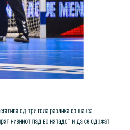
егатива од три гола разлика со шанса
апрат нивниот пад во нападот и да се одржат