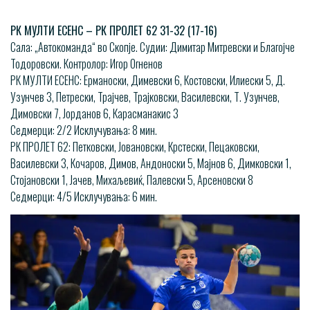
РК МУЛТИ ЕСЕНС – РК ПРОЛЕТ 62 31-32 (17-16)
Сала: „Автокоманда“ во Скопје. Судии: Димитар Митревски и Благојче
Тодоровски. Контролор: Игор Огненов
РК МУЛТИ ЕСЕНС: Ерманоски, Димевски 6, Костовски, Илиески 5, Д.
Узунчев 3, Петрески, Трајчев, Трајковски, Василевски, Т. Узунчев,
Димовски 7, Јорданов 6, Карасманакис 3
Седмерци: 2/2 Исклучувања: 8 мин.
РК ПРОЛЕТ 62: Петковски, Јовановски, Крстески, Пецаковски,
Василевски 3, Кочаров, Димов, Андоноски 5, Мајнов 6, Димковски 1,
Стојановски 1, Јачев, Михаљевиќ, Палевски 5, Арсеновски 8
Седмерци: 4/5 Исклучувања: 6 мин.