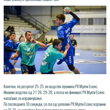
Конечно, по резултат 25-25, во водство премина РК Мулти Есенс.
Имавме водство од 27-26, 29-28, а потоа во финишот РК Мулти Есенс
напаѓаше за израмнување.
По последните 10 секунди, со гол од цепелин РК Мулти Есенс израмни