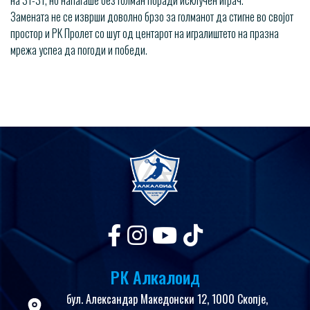
на 31-31, но напаѓаше без голман поради исклучен играч.
Замената не се изврши доволно брзо за голманот да стигне во својот
простор и РК Пролет со шут од центарот на игралиштето на празна
мрежа успеа да погоди и победи.
РК Алкалоид
бул. Александар Македонски 12, 1000 Скопје,