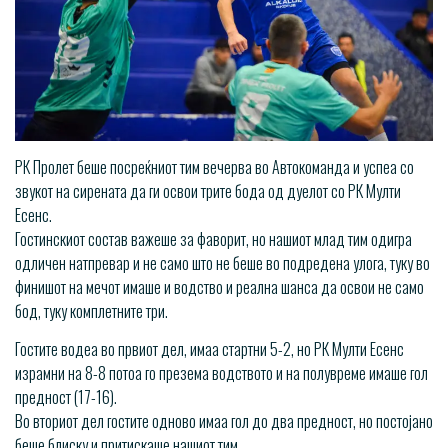
РК Пролет беше посреќниот тим вечерва во Автокоманда и успеа со
звукот на сирената да ги освои трите бода од дуелот со РК Мулти
Есенс.
Гостинскиот состав важеше за фаворит, но нашиот млад тим одигра
одличен натпревар и не само што не беше во подредена улога, туку во
финишот на мечот имаше и водство и реална шанса да освои не само
бод, туку комплетните три.
Гостите водеа во првиот дел, имаа стартни 5-2, но РК Мулти Есенс
израмни на 8-8 потоа го презема водството и на полувреме имаше гол
предност (17-16).
Во вториот дел гостите одново имаа гол до два предност, но постојано
беше блиску и притискаше нашиот тим.