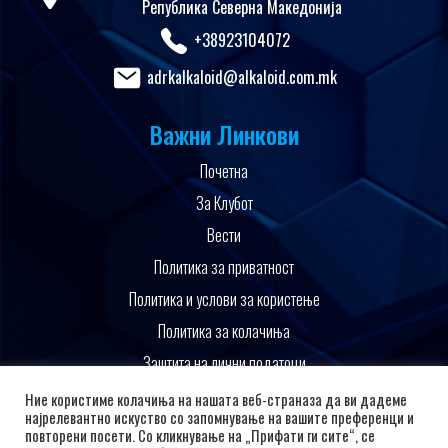
Република Северна Македонија
+38923104072
adrkalkaloid@alkaloid.com.mk
Важни Линкови
Почетна
За Клубот
Вести
Политика за приватност
Политика и услови за користење
Политика за колачиња
Заштита на лични податоци
Поддржано од
Ние користиме колачиња на нашата веб-страназа да ви дадеме
најрелевантно искуство со запомнување на вашите преференци и
повторени посети. Со кликнување на „Прифати ги сите“, се