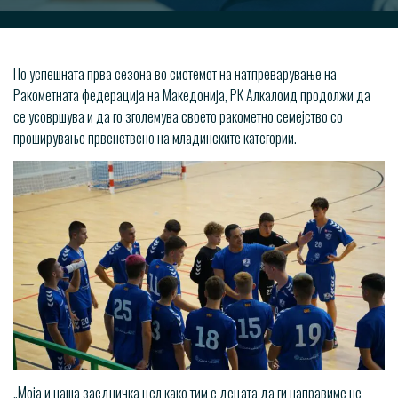
По успешната прва сезона во системот на натпреварување на
Ракометната федерација на Македонија, РК Алкалоид продолжи да
се усовршува и да го зголемува своето ракометно семејство со
проширување првенствено на младинските категории.
„Моја и наша заедничка цел како тим е децата да ги направиме не