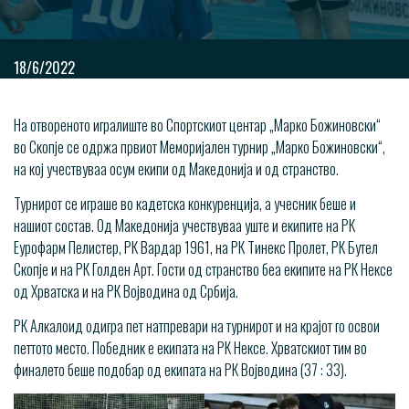
18/6/2022
На отвореното игралиште во Спортскиот центар „Марко Божиновски“
во Скопје се одржа првиот Меморијален турнир „Марко Божиновски“,
на кој учествуваа осум екипи од Македонија и од странство.
Турнирот се играше во кадетска конкуренција, а учесник беше и
нашиот состав. Од Македонија учествуваа уште и екипите на РК
Еурофарм Пелистер, РК Вардар 1961, на РК Тинекс Пролет, РК Бутел
Скопје и на РК Голден Арт. Гости од странство беа екипите на РК Нексе
од Хрватска и на РК Војводина од Србија.
РК Алкалоид одигра пет натпревари на турнирот и на крајот го освои
петтото место. Победник е екипата на РК Нексе. Хрватскиот тим во
финалето беше подобар од екипата на РК Војводина (37 : 33).