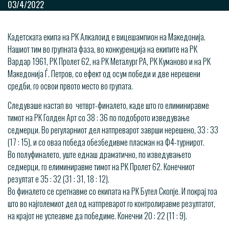
03/4/2022
Кадетската екипа на РК Алкалоид е вицешампион на Македонија.
Нашиот тим во групната фаза, во конкуренција на екипите на РК
Вардар 1961, РК Пролет 62, на РК Металург РА, РК Куманово и на РК
Македонија Ѓ. Петров, со ефект од осум победи и две нерешени
средби, го освои првото место во групата.
Следуваше настап во четврт-финалето, каде што го елиминиравме
тимот на РК Голден Арт со 38 : 36 по подоброто изведување
седмерци. Во регуларниот дел натпреварот заврши нерешено, 33 : 33
(17 : 15), и со оваа победа обезбедивме пласман на Ф4-турнирот.
Во полуфиналето, уште еднаш драматично, по изведувањето
седмерци, го елиминиравме тимот на РК Пролет 62. Конечниот
резултат е 35 : 32 (31 : 31, 18 : 12).
Во финалето се сретнавме со екипата на РК Бутел Скопје. И покрај тоа
што во најголемиот дел од натпреварот го контролиравме резултатот,
на крајот не успеавме да победиме. Конечни 20 : 22 (11 : 9).