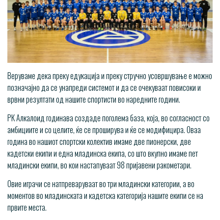
Веруваме дека преку едукација и преку стручно усовршување е можно
позначајно да се унапреди системот и да се очекуваат повисоки и
врвни резултати од нашите спортисти во наредните години.
РК Алкалоид годинава создаде поголема база, која, во согласност со
амбициите и со целите, ќе се проширува и ќе се модифицира. Оваа
година во нашиот спортски колектив имаме две пионерски, две
кадетски екипи и една младинска екипа, со што вкупно имаме пет
младински екипи, во кои настапуваат 98 пријавени ракометари.
Овие играчи се натпреваруваат во три младински категории, а во
моментов во младинската и кадетска категорија нашите екипи се на
првите места.