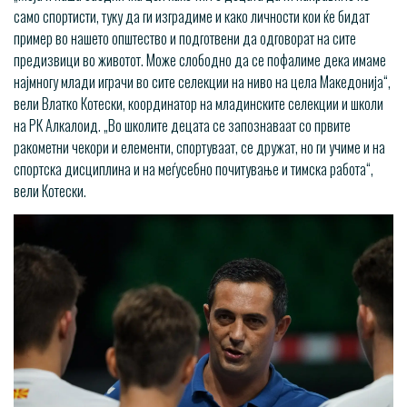
само спортисти, туку да ги изградиме и како личности кои ќе бидат
пример во нашето општество и подготвени да одговорат на сите
предизвици во животот. Може слободно да се пофалиме дека имаме
најмногу млади играчи во сите селекции на ниво на цела Македонија“,
вели Влатко Котески, координатор на младинските селекции и школи
на РК Алкалоид. „Во школите децата се запознаваат со првите
ракометни чекори и елементи, спортуваат, се дружат, но ги учиме и на
спортска дисциплина и на меѓусебно почитување и тимска работa“,
вели Котески.