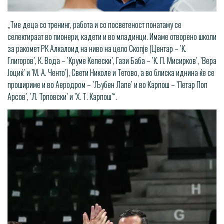
„Тие деца со тренинг, работа и со посветеност понатаму се
селектираат во пионери, кадети и во младинци. Имаме отворено школи
за ракомет РК Алкалоид на ниво на цело Скопје (Центар – ’К.
Глигоров’, К. Вода – ’Круме Кепески’, Гази Баба – ’К. П. Мисирков’, ’Вера
Јоциќ’ и ’М. А. Ченто’), Свети Николе и Тетово, а во блиска иднина ќе се
прошириме и во Аеродром – ’Љубен Лапе’ и во Карпош – ’Петар Поп
Арсов’, ’Л. Трповски’ и ’Х. Т. Карпош’“.