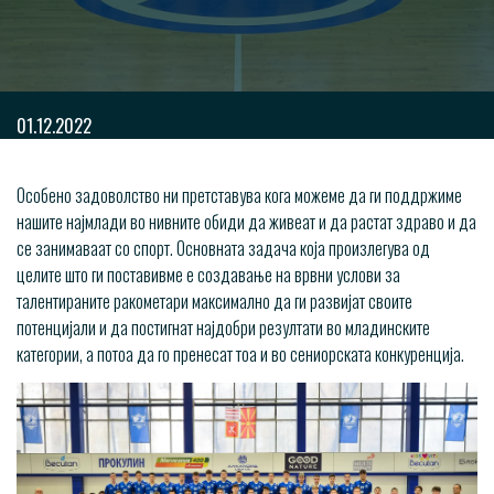
01.12.2022
Особено задоволство ни претставува кога можеме да ги поддржиме
нашите најмлади во нивните обиди да живеат и да растат здраво и да
се занимаваат со спорт. Основната задача која произлегува од
целите што ги поставивме е создавање на врвни услови за
талентираните ракометари максимално да ги развијат своите
потенцијали и да постигнат најдобри резултати во младинските
категории, а потоа да го пренесат тоа и во сениорската конкуренција.