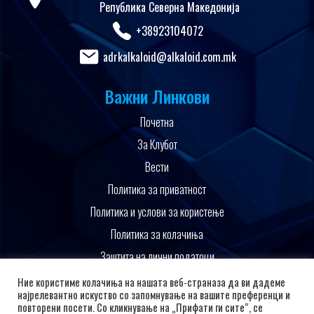
Република Северна Македонија
+38923104072
adrkalkaloid@alkaloid.com.mk
Важни Линкови
Почетна
За Клубот
Вести
Политика за приватност
Политика и услови за користење
Политика за колачиња
Заштита на лични податоци
Поддржано од
Ние користиме колачиња на нашата веб-страназа да ви дадеме
најрелевантно искуство со запомнување на вашите преференци и
повторени посети. Со кликнување на „Прифати ги сите“, се