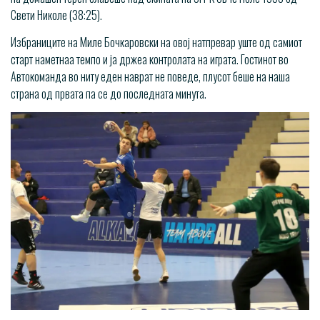
Свети Николе (38:25).
Избраниците на Миле Бочкаровски на овој натпревар уште од самиот
старт наметнаа темпо и ја држеа контролата на играта. Гостинот во
Автокоманда во ниту еден наврат не поведе, плусот беше на наша
страна од првата па се до последната минута.