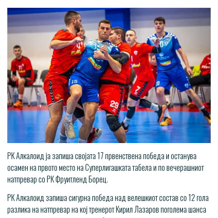
РК Алкалоид ја запиша својата 17 првенствена победа и останува
осамен на првото место на Суперлигашката табела и по вечерашниот
натпревар со РК Фруитленд Борец.
РК Алкалоид запиша сигурна победа над велешкиот состав со 12 гола
разлика на натпревар на кој тренерот Кирил Лазаров поголема шанса