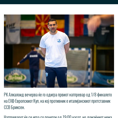
РК Алкалоид вечерва ќе го одигра првиот натпревар од 1/8 финалето
на ЕХФ Европскиот Куп, на кој противник е италијанскиот претставник
ССВ Бриксен.
Натпреварот ќе се игра со почеток од 19:00 часот, но домаќниот нема