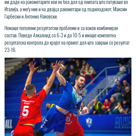
им даде на ракометарите кои не беа дел од екипата што патуваше во
Италија, а меѓу нив и на двајца ракометари од подмладокот, Максим
Гарбески и Антонио Наковски.
Немаше поголеми резултатски проблеми и за ваков комбиниран
состав. Поведе Алкалоид со 6-3 и до 10-5 и имаше комплетна
резултатска контрола до крајот на првиот дел што заврши со резултат
23-16.