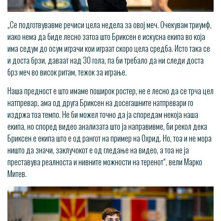
„Се подготвувавме речиси цела недела за овој меч. Очекувам триумф,
иако нема да биде лесно затоа што Бриксен е искусна екипа во која
има седум до осум играчи кои играат скоро цела средба. Исто така се
и доста брзи, даваат над 30 гола, па би требало да ни следи доста
брз меч во висок ритам, тежок за играње.
Наша предност е што имаме поширок ростер, не е лесно да се трча цел
натпревар, ама од друга Бриксен на досегашните натпревари го
издржа тоа темпо. Не би можел точно да ја споредам некоја наша
екипа, но според видео анализата што ја направивме, би рекол дека
Бриксен е екипа што е од рангот на пример на Охрид. Но, тоа и не мора
ништо да значи, заклучокот е од гледање на видео, а тоа не ја
преставува реалноста и нивните можности на теренот“, вели Марко
Митев.