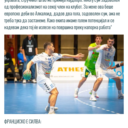
од професионализмот на секој член на клубот. За мене ова беше
европско деби во Алкалоид, дадов два гола, задоволен сум, ама не
треба тука да застанеме. Како екипа имаме голем потенцијал и се
надевам дека тој ќе излезе на површина преку напорна работа“
ФРАНЦИСКО Е СИЛВА: