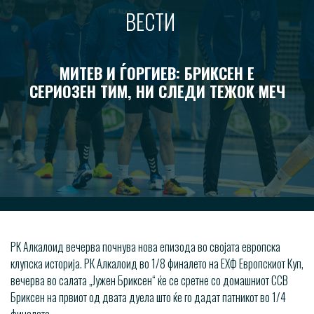
ВЕСТИ
МИТЕВ И ЃОРГИЕВ: БРИКСЕН Е
СЕРИОЗЕН ТИМ, НИ СЛЕДИ ТЕЖОК МЕЧ
РК Алкалоид вечерва почнува нова епизода во својата европска
клупска историја. РК Алкалоид во 1/8 финалето на ЕХФ Европскиот Куп,
вечерва во салата „Јужен Бриксен“ ќе се сретне со домашниот ССВ
Бриксен на првиот од двата дуела што ќе го дадат патникот во 1/4