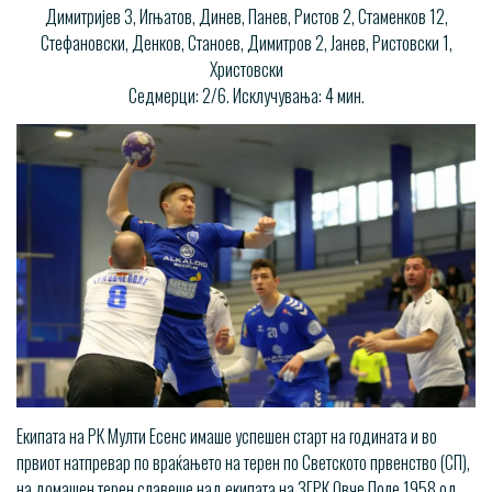
Димитријев 3, Игњатов, Динев, Панев, Ристов 2, Стаменков 12,
Стефановски, Денков, Станоев, Димитров 2, Јанев, Ристовски 1,
Христовски
Седмерци: 2/6. Исклучувања: 4 мин.
Екипата на РК Мулти Есенс имаше успешен старт на годината и во
првиот натпревар по враќањето на терен по Светското првенство (СП),
на домашен терен славеше над екипата на ЗГРК Овче Поле 1958 од