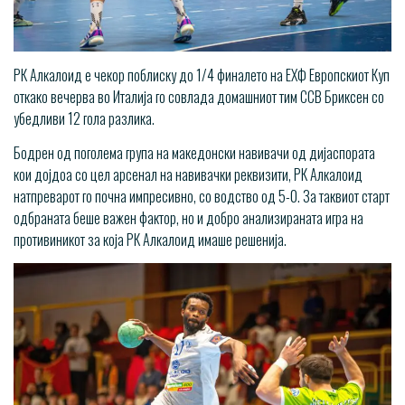
РК Алкалоид е чекор поблиску до 1/4 финалето на ЕХФ Европскиот Куп
откако вечерва во Италија го совлада домашниот тим ССВ Бриксен со
убедливи 12 гола разлика.
Бодрен од поголема група на македонски навивачи од дијаспората
кои дојдоа со цел арсенал на навивачки реквизити, РК Алкалоид
натпреварот го почна импресивно, со водство од 5-0. За таквиот старт
одбраната беше важен фактор, но и добро анализираната игра на
противиникот за која РК Алкалоид имаше решенија.