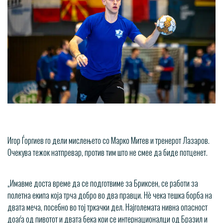
Игор Ѓоргиев го дели мислењето со Марко Митев и тренерот Лазаров.
Очекува тежок натпревар, против тим што не смее да биде потценет.
„Имавме доста време да се подготвиме за Бриксен, се работи за
полетна екипа која трча добро во два правци. Нѐ чека тешка борба на
двата меча, посебно во тој тркачки дел. Најголемата нивна опасност
доаѓа од пивотот и двата бека кои се интернационалци од Бразил и