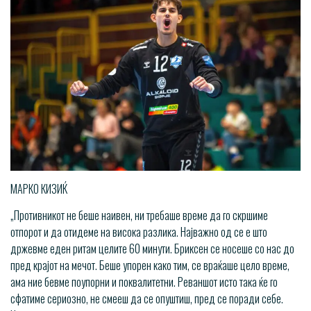
МАРКО КИЗИЌ
„Противникот не беше наивен, ни требаше време да го скршиме
отпорот и да отидеме на висока разлика. Најважно од се е што
држевме еден ритам целите 60 минути. Бриксен се носеше со нас до
пред крајот на мечот. Беше упорен како тим, се враќаше цело време,
ама ние бевме поупорни и поквалитетни. Реваншот исто така ќе го
сфатиме сериозно, не смееш да се опуштиш, пред се поради себе.