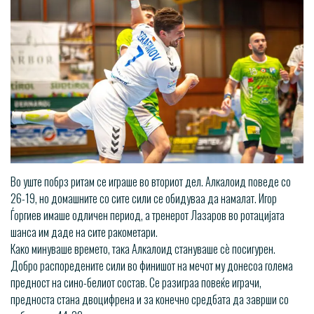
Во уште побрз ритам се играше во вториот дел. Алкалоид поведе со
26-19, но домашните со сите сили се обидуваа да намалат. Игор
Ѓоргиев имаше одличен период, а тренерот Лазаров во ротацијата
шанса им даде на сите ракометари.
Како минуваше времето, така Алкалоид стануваше сѐ посигурен.
Добро распоредените сили во финишот на мечот му донесоа голема
предност на сино-белиот состав. Се разиграа повеќе играчи,
предноста стана двоцифрена и за конечно средбата да заврши со