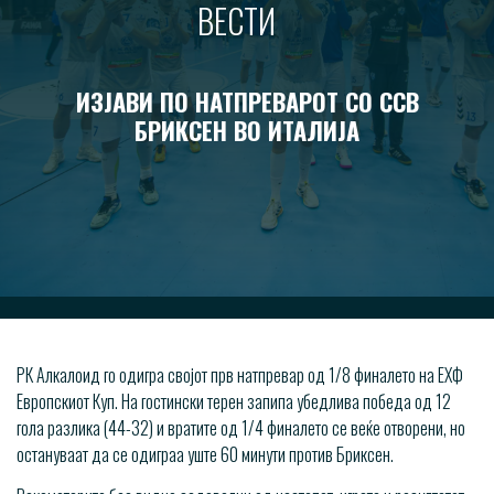
ВЕСТИ
ИЗЈАВИ ПО НАТПРЕВАРОТ СО ССВ
БРИКСЕН ВО ИТАЛИЈА
РК Алкалоид го одигра својот прв натпревар од 1/8 финалето на ЕХФ
Европскиот Куп. На гостински терен запипа убедлива победа од 12
гола разлика (44-32) и вратите од 1/4 финалето се веќе отворени, но
остануваат да се одиграа уште 60 минути против Бриксен.