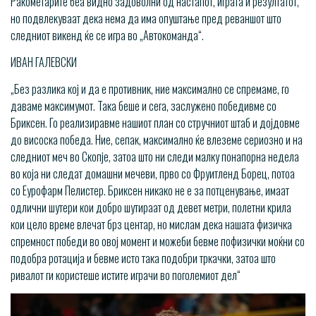
Ракометарите беа видно задоволни од настапот, играта и резултатот,
но подвлекуваат дека нема да има опуштање пред реваншот што
следниот викенд ќе се игра во „Автокоманда“.
ИВАН ГАЛЕВСКИ
„Без разлика кој и да е противник, ние максимално се спремаме, го
даваме максимумот. Така беше и сега, заслужено победивме со
Бриксен. Го реализиравме нашиот план со стручниот штаб и дојдовме
до висоска победа. Ние, сепак, максимално ќе влеземе сериозно и на
следниот меч во Скопје, затоа што ни следи малку понапорна недела
во која ни следат домашни мечеви, прво со Фруитленд Борец, потоа
со Еурофарм Пелистер. Бриксен никако не е за потценување, имаат
одлични шутери кои добро шутираат од девет метри, полетни крила
кои цело време влечат брз центар, но мислам дека нашата физичка
спремност победи во овој момент и можеби бевме пофизички моќни со
подобра ротација и бевме исто така подобри тркачки, затоа што
ривалот ги користеше истите играчи во поголемиот дел“