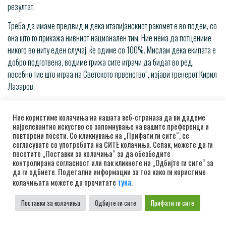
резултат.
Треба да имаме предвид и дека италијанскиот ракомет е во подем, со
она што го прикажа нивниот национален тим. Ние нема да потцениме
никого во ниту еден случај, ќе одиме со 100%. Мислам дека екипата е
добро подготвена, водиме грижа сите играчи да бидат во ред,
посебно тие што играа на Светското првенство“, изјави тренерот Кирил
Лазаров.
Ние користиме колачиња на нашата веб-страназа да ви дадеме
најрелевантно искуство со запомнување на вашите преференци и
повторени посети. Со кликнување на „Прифати ги сите“, се
согласувате со употребата на СИТЕ колачиња. Сепак, можете да ги
Навигација на написи
посетите „Поставки за колачиња“ за да обезбедите
контролирана согласност или пак кликнете на „Одбијте ги сите“ за
Постари написи
да ги одбиете. Подетални информации за тоа како ги користиме
Понови написи
тука
колачињата можете да прочитате
.
Поставки за колачиња
Одбијте ги сите
Прифати ги сите
Барај
Барај