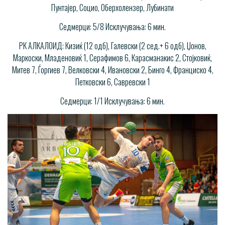
Пунтајер, Социо, Оберхолензер, Лубинати
Седмерци: 5/8 Исклучувања: 6 мин.
РК АЛКАЛОИД: Кизиќ (12 одб), Галевски (2 сед.+ 6 одб), Џонов,
Маркоски, Младеновиќ 1, Серафимов 6, Карасманакис 2, Стојковиќ,
Митев 7, Ѓоргиев 7, Велковски 4, Ивановски 2, Бинго 4, Франциско 4,
Петковски 6, Савревски 1
Седмерци: 1/1 Исклучувања: 6 мин.