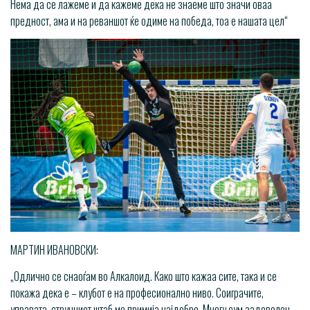
Нема да се лажеме и да кажеме дека не знаеме што значи оваа
предност, ама и на реваншот ќе одиме на победа, тоа е нашата цел“
МАРТИН ИВАНОВСКИ:
„Одлично се снаоѓам во Алкалоид. Како што кажаа сите, така и се
покажа дека е – клубот е на професионално ниво. Соиграчите,
управата, стручниот штаб ме примија најдобро. Многу сум задоволен