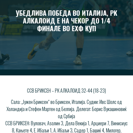
УБЕДЛИВА ПОБЕДА ВО ИТАЛИЈА, РК
АЛКАЛОИД Е НА ЧЕКОР ДО 1/4
ФИНАЛЕ ВО ЕХФ КУП
ССВ БРИКСЕН – РК АЛКАЛОИД 32-44 (18-23)
Сала: „Јужен Бриксен“ во Бриксен, Италија. Судии: Ивс Шолс од
Холандија и Стефен Мартен од Белгија. Делегат: Борис Вукашиновиќ
од Србија
ССВ БРИКСЕН: Вуловач, Аѕолин 3, Дела Векија 1, Арциери 7, Винисиус
8, Кањете 4, Е. Ибаљи 1, А. Ибаљи 3, Садер 1, Башиќ 4, Милогер,