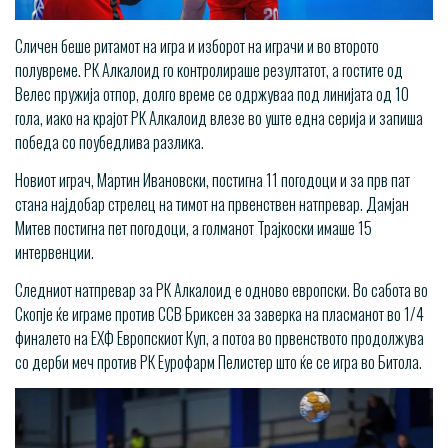
Сличен беше ритамот на игра и изборот на играчи и во второто
полувреме. РК Алкалоид го контролираше резултатот, а гостите од
Велес пружија отпор, долго време се одржуваа под линијата од 10
гола, иако на крајот РК Алкалоид влезе во уште една серија и запиша
победа со поубедлива разлика.
Новиот играч, Мартин Ивановски, постигна 11 погодоци и за прв пат
стана најдобар стрелец на тимот на првенствен натпревар. Дамјан
Митев постигна пет погодоци, а голманот Трајкоски имаше 15
интервенции.
Следниот натпревар за РК Алкалоид е одново европски. Во сабота во
Скопје ќе играме против ССВ Бриксен за заверка на пласманот во 1/4
финалето на ЕХФ Европскиот Куп, а потоа во првенството продолжува
со дерби меч против РК Еурофарм Пелистер што ќе се игра во Битола.