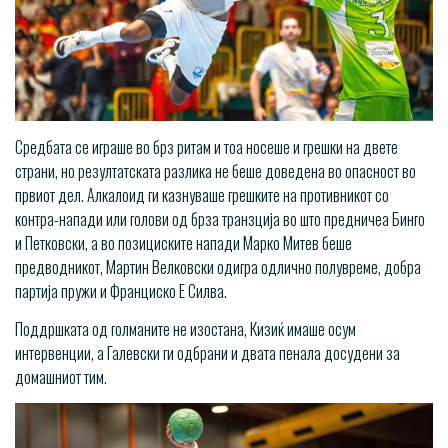
Средбата се играше во брз ритам и тоа носеше и грешки на двете
страни, но резултатската разлика не беше доведена во опасност во
првиот дел. Алкалоид ги казнуваше грешките на противникот со
контра-напади или голови од брза транзција во што предничеа Бинго
и Петковски, а во позициските напади Марко Митев беше
предводникот, Мартин Велковски одигра одлично полувреме, добра
партија пружи и Франциско Е Силва.
Поддршката од голманите не изостана, Кизиќ имаше осум
интервенции, а Галевски ги одбрани и двата пенала досудени за
домашниот тим.