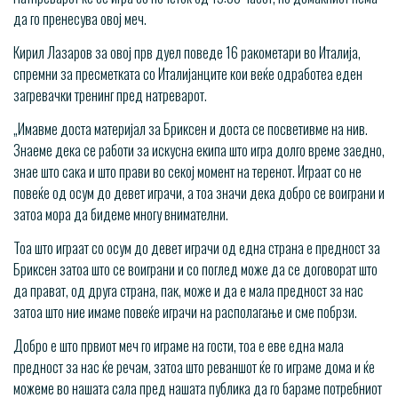
да го пренесува овој меч.
Кирил Лазаров за овој прв дуел поведе 16 ракометари во Италија,
спремни за пресметката со Италијанците кои веќе одработеа еден
загревачки тренинг пред натреварот.
„Имавме доста материјал за Бриксен и доста се посветивме на нив.
Знаеме дека се работи за искусна екипа што игра долго време заедно,
знае што сака и што прави во секој момент на теренот. Играат со не
повеќе од осум до девет играчи, а тоа значи дека добро се воиграни и
затоа мора да бидеме многу внимателни.
Тоа што играат со осум до девет играчи од една страна е предност за
Бриксен затоа што се воиграни и со поглед може да се договорат што
да прават, од друга страна, пак, може и да е мала предност за нас
затоа што ние имаме повеќе играчи на располагање и сме побрзи.
Добро е што првиот меч го играме на гости, тоа е еве една мала
предност за нас ќе речам, затоа што реваншот ќе го играме дома и ќе
можеме во нашата сала пред нашата публика да го бараме потребниот