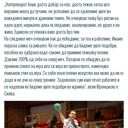
„Натпреварот беше доста добар за нас, доста тежок затоа што
моравме многу да трчаме, но успеавме да се одлепиме уште во
воведните минути и држевме темпо. Не очекував толку брз ритам на
еден дуел, нормално дека ги гледавме, анализиравме, но друго е во
живо. Бриксен се покажа како доста брз тим.
На следниот меч очекувам пак да победиме, за тоа и работиме. Имаме
појасна слика за ривалот. Ќе се обидеме да бидеме уште подобри,
посебно во одбрана каде сакаме да примиме помалку голови.
Даваме 100% од себе на секој меч, Лазаров се обидува да го
промени стилот на игра што се игра во првенството, наметнува
поинаков стил на игра. Со себе носи големо искуство кое може да ни го
даде и не учи на секој тренинг. Задоволен сум како течат работите и
се надевам ќе бидеме уште подобри во иднина“, вели Франциско е
Силва.