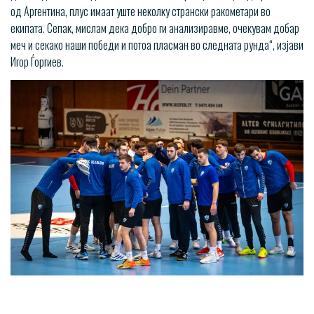
од Аргентина, плус имаат уште неколку странски ракометари во
екипата. Сепак, мислам дека добро ги анализиравме, очекувам добар
меч и секако наши победи и потоа пласман во следната рунда“, изјави
Игор Ѓоргиев.