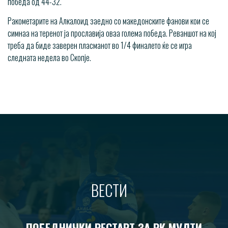
победа од 44-32.
Ракометарите на Алкалоид заедно со македонските фанови кои се
симнаа на теренот ја прославија оваа голема победа. Реваншот на кој
треба да биде заверен пласманот во 1/4 финалето ќе се игра
следната недела во Скопје.
ВЕСТИ
ПОБЕДНИЧКИ РЕСТАРТ ЗА РК МУЛТИ