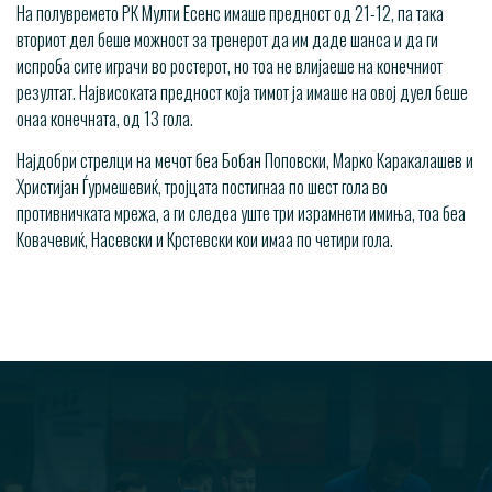
На полувремето РК Мулти Есенс имаше предност од 21-12, па така
вториот дел беше можност за тренерот да им даде шанса и да ги
испроба сите играчи во ростерот, но тоа не влијаеше на конечниот
резултат. Највисоката предност која тимот ја имаше на овој дуел беше
онаа конечната, од 13 гола.
Најдобри стрелци на мечот беа Бобан Поповски, Марко Каракалашев и
Христијан Ѓурмешевиќ, тројцата постигнаа по шест гола во
противничката мрежа, а ги следеа уште три израмнети имиња, тоа беа
Ковачевиќ, Насевски и Крстевски кои имаа по четири гола.