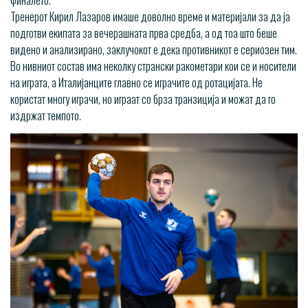
финалето.
Тренерот Кирил Лазаров имаше доволно време и материјали за да ја
подготви екипата за вечерашната прва средба, а од тоа што беше
видено и анализирано, заклучокот е дека противникот е сериозен тим.
Во нивниот состав има неколку странски ракометари кои се и носители
на играта, а Италијанците главно се играчите од ротацијата. Не
користат многу играчи, но играат со брза транзиција и можат да го
издржат темпото.