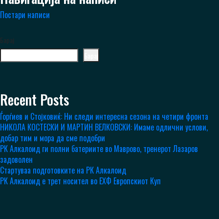
Постари написи
Барај
Барај
Recent Posts
Ѓорѓиев и Стојковиќ: Ни следи интересна сезона на четири фронта
НИКОЛА КОСТЕСКИ И МАРТИН ВЕЛКОВСКИ: Имаме одлични услови,
добар тим и мора да сме подобри
РК Алкалоид ги полни батериите во Маврово, тренерот Лазаров
задоволен
Стартуваа подготовките на РК Алкалоид
РК Алкалоид е трет носител во ЕХФ Европскиот Куп