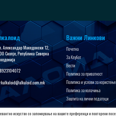
лкалоид
Важни Линкови
л. Александар Македонски 12,
Почетна
00 Скопје, Република Северна
За Клубот
кедонија
Вести
8923104072
Политика за приватност
Политика и услови за користење
rkalkaloid@alkaloid.com.mk
Политика за колачиња
Заштита на лични податоци
евантно искуство со запомнување на вашите преференци и повторени посе