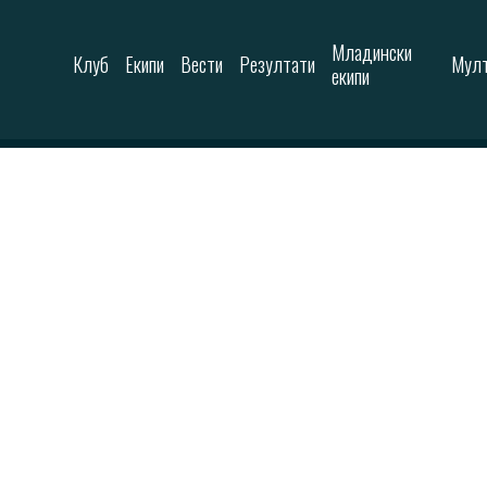
Skip to content
Младински
Клуб
Екипи
Вести
Резултати
Мулт
екипи