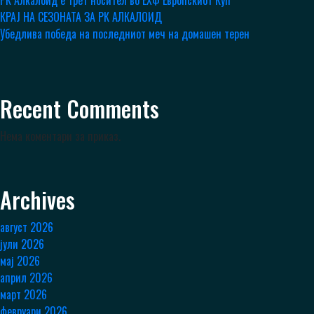
РК Алкалоид е трет носител во ЕХФ Европскиот Куп
КРАЈ НА СЕЗОНАТА ЗА РК АЛКАЛОИД
Убедлива победа на последниот меч на домашен терен
Recent Comments
Нема коментари за приказ.
Archives
август 2026
јули 2026
мај 2026
април 2026
март 2026
февруари 2026