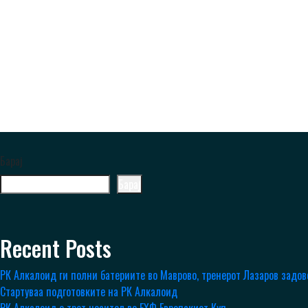
Барај
Барај
Recent Posts
РК Алкалоид ги полни батериите во Маврово, тренерот Лазаров задо
Стартуваа подготовките на РК Алкалоид