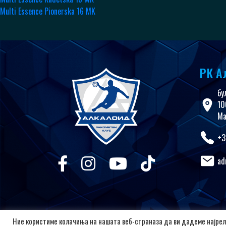
Multi Essence Pionerska 16 MK
РК А
бу
10
Ма
+3
ad
Ние користиме колачиња на нашата веб-страназа да ви дадеме најрел