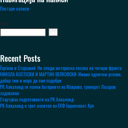
Постари написи
Барај
Барај
Recent Posts
Ѓорѓиев и Стојковиќ: Ни следи интересна сезона на четири фронта
НИКОЛА КОСТЕСКИ И МАРТИН ВЕЛКОВСКИ: Имаме одлични услови,
добар тим и мора да сме подобри
РК Алкалоид ги полни батериите во Маврово, тренерот Лазаров
задоволен
Стартуваа подготовките на РК Алкалоид
РК Алкалоид е трет носител во ЕХФ Европскиот Куп