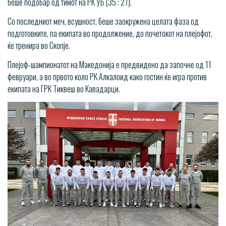
беше подобар од тимот на РК УБ (35 : 27).
Со последниот меч, всушност, беше заокружена целата фаза од
подготовките, па екипата во продолжение, до почетокот на плејофот,
ќе тренира во Скопје.
Плејоф-шампионатот на Македонија е предвидено да започне од 11
февруари, а во првото коло РК Алкалоид како гостин ќе игра против
екипата на ГРК Тиквеш во Кавадарци.