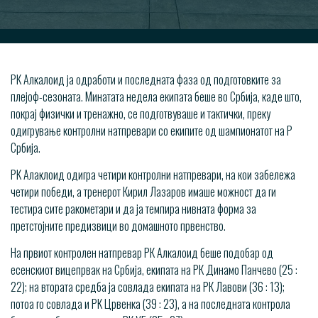
РК Алкалоид ја одработи и последната фаза од подготовките за
плејоф-сезоната. Минатата недела екипата беше во Србија, каде што,
покрај физички и тренажно, се подготвуваше и тактички, преку
одигрување контролни натпревари со екипите од шампионатот на Р
Србија.
РК Алаклоид одигра четири контролни натпревари, на кои забележа
четири победи, а тренерот Кирил Лазаров имаше можност да ги
тестира сите ракометари и да ја темпира нивната форма за
претстојните предизвици во домашното првенство.
На првиот контролен натпревар РК Алкалоид беше подобар од
есенскиот вицепрвак на Србија, екипата на РК Динамо Панчево (25 :
22); на втората средба ја совлада екипата на РК Лавови (36 : 13);
потоа го совлада и РК Црвенка (39 : 23), а на последната контрола