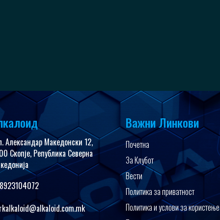
лкалоид
Важни Линкови
л. Александар Македонски 12,
Почетна
00 Скопје, Република Северна
За Клубот
кедонија
Вести
8923104072
Политика за приватност
Политика и услови за користење
rkalkaloid@alkaloid.com.mk