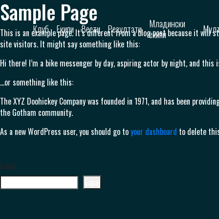
Sample Page
Skip to content
Младински
Клуб
Екипи
Вести
Резултати
Мулт
This is an example page. It’s different from a blog post because it will 
екипи
site visitors. It might say something like this:
Hi there! I’m a bike messenger by day, aspiring actor by night, and this i
…or something like this:
The XYZ Doohickey Company was founded in 1971, and has been providing 
the Gotham community.
As a new WordPress user, you should go to
your dashboard
to delete thi
Барај
Барај