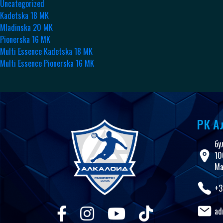
Uncategorized
Kadetska 18 MK
Mladinska 20 MK
Pionerska 16 MK
Multi Essence Kadetska 18 MK
Multi Essence Pionerska 16 MK
РК А
бу
10
Ма
+3
ad