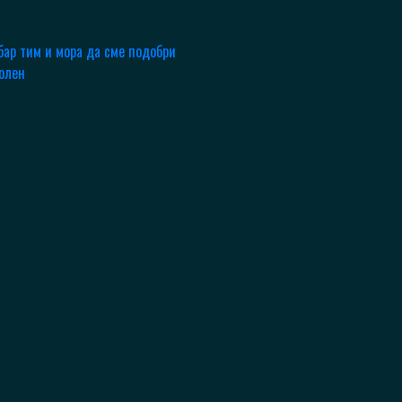
ар тим и мора да сме подобри
волен