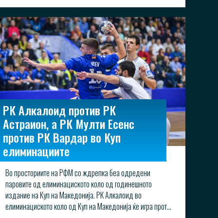
РК Алкалоид против РК
Астраион, а РК Мулти Есенс
против РК Вардар во Куп
елиминациите
Во просториите на РФМ со ждрепка беа одредени
паровите од елиминациското коло од годинешното
издание на Куп на Македонија. РК Алкалоид во
елиминациското коло од Куп на Македонија ќе игра прот...