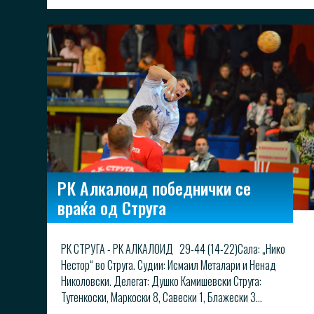
РК Алкалоид победнички се
враќа од Струга
РК СТРУГА - РК АЛКАЛОИД 29-44 (14-22)Сала: „Нико
Нестор“ во Струга. Судии: Исмаил Металари и Ненад
Николовски. Делегат: Душко Камишевски Струга:
Тутенкоски, Маркоски 8, Савески 1, Блажески 3...