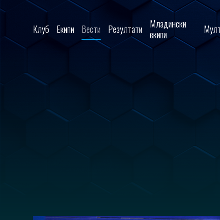
Skip to content
Младински
Клуб
Екипи
Вести
Резултати
Мулт
екипи