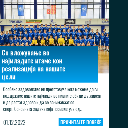
Со вложување во
најмладите итаме кон
реализација на нашите
цели
Особено задоволство ни претставува кога можеме да ги
поддржиме нашите најмлади во нивните обиди да живеат
и да растат здраво и да се занимаваат со
спорт. Основната задача која произлегува од...
01.12.2022
ПРОЧИТАЈТЕ ПОВЕЌЕ