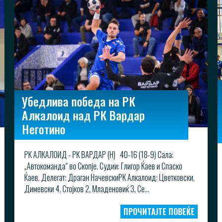
Убедлива победа на РК
Алкалоид над РК Вардар
Неготино
РК АЛКАЛОИД - РК ВАРДАР (Н) 40-16 (18-9) Сала:
„Автокоманда“ во Скопје. Судии: Глигор Ќаев и Спаско
Ќаев. Делегат: Драган НачевскиРК Алкалоид: Цветковски,
Димевски 4, Стојков 2, Младеновиќ 3, Се...
ПРОЧИТАЈТЕ ПОВЕЌЕ