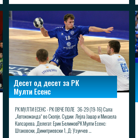
Десет од десет за РК
Мулти Есенс
РК МУЛТИ ЕСЕНС - РК ОВЧЕ ПОЛЕ 36-29 (19-16) Сала:
„Автокоманда“ во Скопје. Судии: Лејла Јашар и Михаела
Капсарева. Делегат: Ерик БелимовРК Мулти Есенс:
Штаковски, Димитриевски 1, Д: Узунчев ...