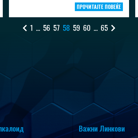
ПРОЧИТАЈТЕ ПОВЕЌЕ
1
…
56
57
58
59
60
…
65
лкалоид
Важни Линкови