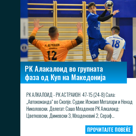
РК Алакалоид во групната
фаза од Куп на Македонија
РК АЛКАЛОИД - РК АСТРАИОН 47-15 (24-8) Сала:
„Автокоманда“ во Скопје. Судии: Исмаил Металари и Ненад
Николовски. Делегат: Сашо Младенов РК Алкалоид:
Цветковски, Димевски 3, Младеновиќ 2, Сераф...
ПРОЧИТАЈТЕ ПОВЕЌЕ