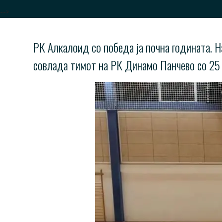
-->
РК Алкалоид со победа ја почна годината. На
совлада тимот на РК Динамо Панчево со 25 : 