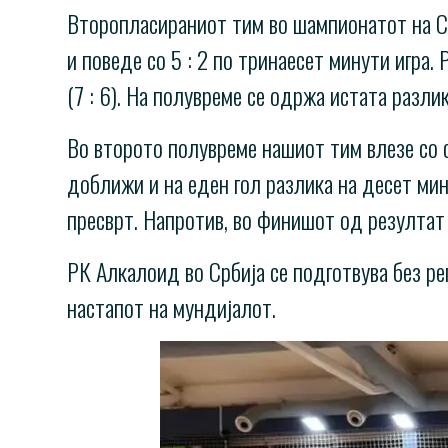
Второпласираниот тим во шампионатот на Ср
и поведе со 5 : 2 по тринаесет минути игра
(7 : 6). На полувреме се одржа истата разлика
Во второто полувреме нашиот тим влезе со се
доближи и на еден гол разлика на десет мин
пресврт. Напротив, во финишот од резултат 21
РК Алкалоид во Србија се подготвува без р
настапот на мундијалот.