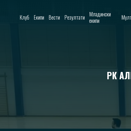
Skip to content
Младински
Клуб
Екипи
Вести
Резултати
Мулт
екипи
РК АЛ