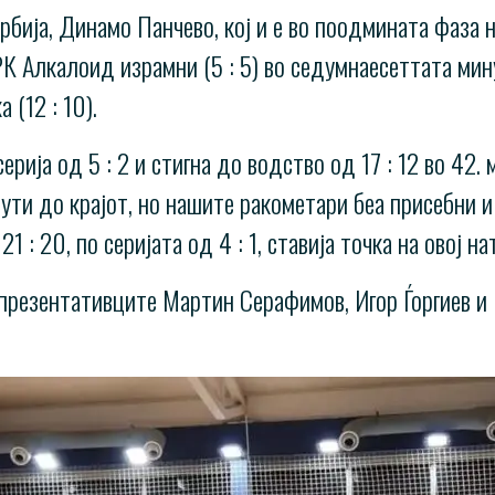
бија, Динамо Панчево, кој и е во поодмината фаза н
. РК Алкалоид израмни (5 : 5) во седумнаесеттата ми
 (12 : 10).
рија од 5 : 2 и стигна до водство од 17 : 12 во 42.
ути до крајот, но нашите ракометари беа присебни 
 : 20, по серијата од 4 : 1, ставија точка на овој н
епрезентативците Мартин Серафимов, Игор Ѓоргиев и