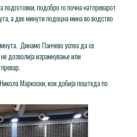
а подготовки, подобро го почна натпреварот
нута, а две минути подоцна мина во водство
 минута. Динамо Панчево успеа да се
и не дозволија израмнување или
атпревар.
 Никола Маркоски, кои добија поштеда по