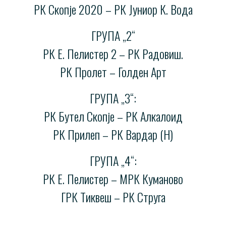
РК Скопје 2020 – РК Јуниор К. Вода
ГРУПА „2“
РК Е. Пелистер 2 – РК Радовиш.
РК Пролет – Голден Арт
ГРУПА „3“:
РК Бутел Скопје – РК Алкалоид
РК Прилеп – РК Вардар (Н)
ГРУПА „4“:
РК Е. Пелистер – МРК Куманово
ГРК Тиквеш – РК Струга