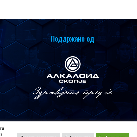
Поддржано од
ти.
да