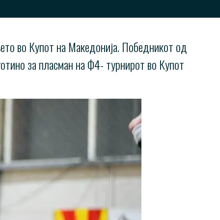
ето во Купот на Македонија. Победникот од
готино за пласман на Ф4- турнирот во Купот