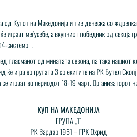
за од Купот на Македонија и тие денеска со ждрепка
ќе играат меѓусебе, а вкупниот победник од секоја г
Ф4-системот.
д пласманот од минатата сезона, па така нашиот клу
д ќе игра во групата 3 со екипите на РК Бутел Скоп
се играат во периодот 18-19 март. Организаторот на 
КУП НА МАКЕДОНИЈА
ГРУПА „1“
РК Вардар 1961 – ГРК Охрид