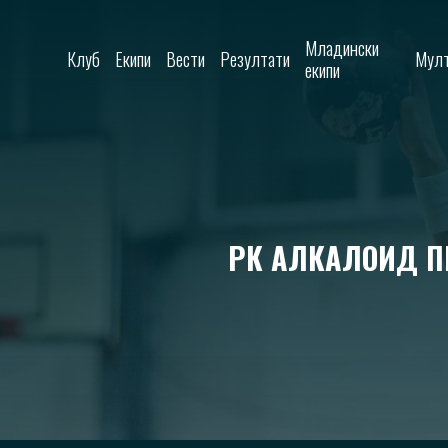
Skip to content
Младински
Клуб
Екипи
Вести
Резултати
Мулт
екипи
РК АЛКАЛОИД ПР