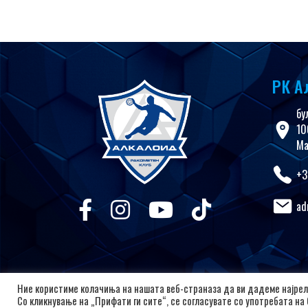
РК А
бу
10
Ма
+3
ad
Ние користиме колачиња на нашата веб-страназа да ви дадеме најрел
Со кликнување на „Прифати ги сите“, се согласувате со употребата на