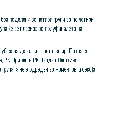
 беа поделени во четири групи со по четири
рупа ќе се пласира во полуфиналето на
б се најде во т.н. трет шешир. Потоа со
је, РК Прилеп и РК Вардар Неготино.
групата не е одреден во моментов, a секоја