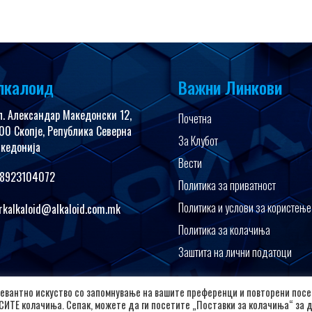
лкалоид
Важни Линкови
л. Александар Македонски 12,
Почетна
00 Скопје, Република Северна
За Клубот
кедонија
Вести
8923104072
Политика за приватност
Политика и услови за користење
rkalkaloid@alkaloid.com.mk
Политика за колачиња
Заштита на лични податоци
евантно искуство со запомнување на вашите преференци и повторени посе
Copyright © 2026 РК Алкалоид
 СИТЕ колачиња. Сепак, можете да ги посетите „Поставки за колачиња“ за 