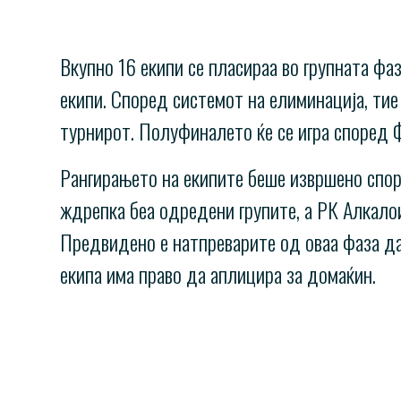
Вкупно 16 екипи се пласираа во групната фа
екипи. Според системот на елиминација, тие 
турнирот. Полуфиналето ќе се игра според 
Рангирањето на екипите беше извршено споре
ждрепка беа одредени групите, а РК Алкалои
Предвидено е натпреварите од оваа фаза да 
екипа има право да аплицира за домаќин.