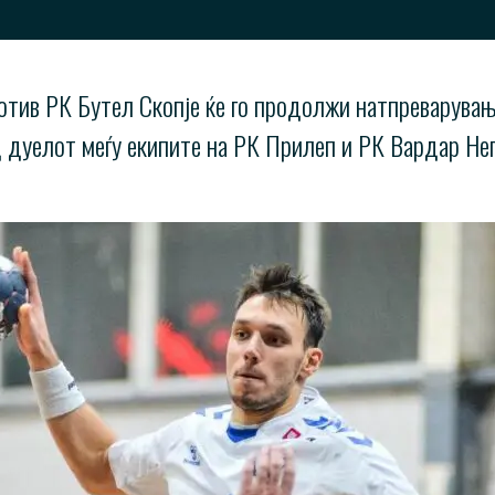
отив РК Бутел Скопје ќе го продолжи натпреварувањ
од дуелот меѓу екипите на РК Прилеп и РК Вардар Не