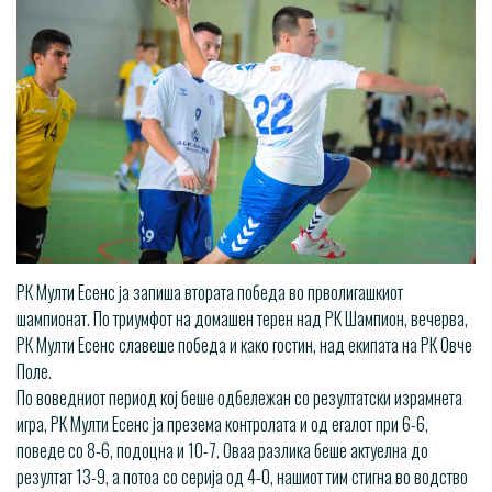
РК Мулти Есенс ја запиша втората победа во прволигашкиот
шампионат. По триумфот на домашен терен над РК Шампион, вечерва,
РК Мулти Есенс славеше победа и како гостин, над екипата на РК Овче
Поле.
По воведниот период кој беше одбележан со резултатски израмнета
игра, РК Мулти Есенс ја презема контролата и од егалот при 6-6,
поведе со 8-6, подоцна и 10-7. Оваа разлика беше актуелна до
резултат 13-9, а потоа со серија од 4-0, нашиот тим стигна во водство