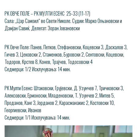
РК ОВЧЕ ПОЛЕ – РК МУЛТИ ЕСЕНС 25-33 (11-17)
Сала: „Цар Самоил“ во Свети Николе. Судии: Марко Огњановски и
Дамјан Савиќ. Делегат: Зоран Јовановски
РК Овче Поле: Панев, Петков, Стефановски, Коцевски 3, Даскалов 3,
Гичев 3, Цековски 2, Стаменков, Буровски 2, Сентовски, Коцевски,
Тодоров, Крстев 8, Конев, Трајчев, Тодосовски 4
Седмерци: 1/2 Исклучувања: 14 мин.
РК Мулти Есенс: Штаковски, Грујевски, Д. Узунчев 7, Тричковски 3,
Алексовски, Ермоноски, Младеновски, Т. Узунчев 2, Митев 5,
Проданов, Канг 3, Јорданов 2, Карасманакис 2, Костовски 10,
Георгиевски, Иванов
Седмерци: 1/1 Исклучувања: 14 мин.