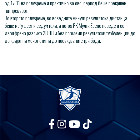
од 17-11 на полувреме и практично во овој период беше прекршен
натпреварот.
Во второто полувреме, во воведните минути резултатска дистанца
беше меѓу шест и седум гола, а потоа РК Мулти Есенс поведе и со
двоцфрена разлика 28-18 и беа поголеми резултатски турбуленции до
до крајот на мечот стигна до посакуваните три бода.