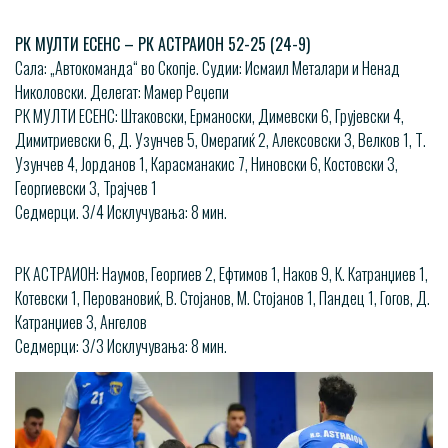
РК МУЛТИ ЕСЕНС – РК АСТРАИОН 52-25 (24-9)
Сала: „Автокоманда“ во Скопје. Судии: Исмаил Металари и Ненад
Николовски. Делегат: Мамер Реџепи
РК МУЛТИ ЕСЕНС: Штаковски, Ерманоски, Димевски 6, Грујевски 4,
Димитриевски 6, Д. Узунчев 5, Омерагиќ 2, Алексовски 3, Велков 1, Т.
Узунчев 4, Јорданов 1, Карасманакис 7, Ниновски 6, Костовски 3,
Георгиевски 3, Трајчев 1
Седмерци. 3/4 Исклучувања: 8 мин.
РК АСТРАИОН: Наумов, Георгиев 2, Ефтимов 1, Наков 9, К. Катранџиев 1,
Котевски 1, Перовановиќ, В. Стојанов, М. Стојанов 1, Пандец 1, Гогов, Д.
Катранџиев 3, Ангелов
Седмерци: 3/3 Исклучувања: 8 мин.