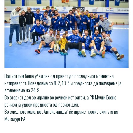
Нашиот тим беше убедлив од првиот до последниот момент на
натпреварот. Поведовме со 8-2, 13-4 и предноста до полувреме ја
зголемивме на 24-9.
Во вториот дел се играше во речиси ист ритам, а РК Мулти Есенс
речиси ја удвои предноста од првиот дел.
Во следното коло, во „Автокоманда“ ќе играме против екипата на
Металург РА.