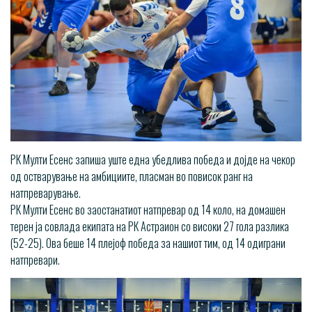
РК Мулти Есенс запиша уште една убедлива победа и дојде на чекор
од остварување на амбициите, пласман во повисок ранг на
натпреварување.
РК Мулти Есенс во заостанатиот натпревар од 14 коло, на домашен
терен ја совлада екипата на РК Астраион со високи 27 гола разлика
(52-25). Ова беше 14 плејоф победа за нашиот тим, од 14 одиграни
натпревари.