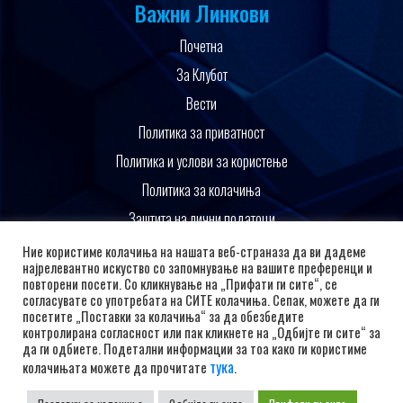
Важни Линкови
Почетна
За Клубот
Вести
Политика за приватност
Политика и услови за користење
Политика за колачиња
Заштита на лични податоци
Поддржано од
Ние користиме колачиња на нашата веб-страназа да ви дадеме
најрелевантно искуство со запомнување на вашите преференци и
повторени посети. Со кликнување на „Прифати ги сите“, се
согласувате со употребата на СИТЕ колачиња. Сепак, можете да ги
посетите „Поставки за колачиња“ за да обезбедите
контролирана согласност или пак кликнете на „Одбијте ги сите“ за
да ги одбиете. Подетални информации за тоа како ги користиме
тука
колачињата можете да прочитате
.