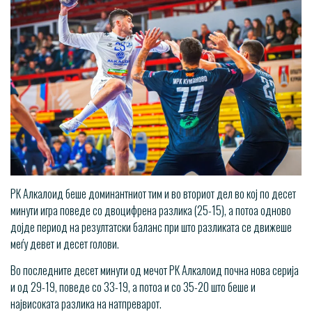
РК Алкалоид беше доминантниот тим и во вториот дел во кој по десет
минути игра поведе со двоцифрена разлика (25-15), а потоа одново
дојде период на резултатски баланс при што разликата се движеше
меѓу девет и десет голови.
Во последните десет минути од мечот РК Алкалоид почна нова серија
и од 29-19, поведе со 33-19, а потоа и со 35-20 што беше и
највисоката разлика на натпреварот.