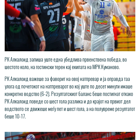
РК Алкалоид запиша уште една убедлива првенствена победа, во
шестото коло, на гостински терен кај екипата на МРК Куманово.
РК Алкалоид важеше за фаворит на овој натпревар и ја оправда таа
улога од почетокот на натпреварот во кој уште по десет минути имаше
конкретно водство (6-2). Резултатскиот баланс беше постигнат откако
РК Алкалоид поведе со шест гола разлика и до крајот на првиот дел
водството се движеше меѓу пет и шест гола, а на полувреме резултатот
беше 10-17.