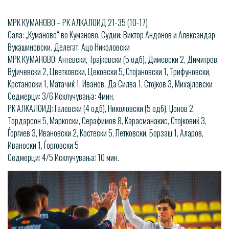
МРК КУМАНОВО – РК АЛКАЛОИД 21-35 (10-17)
Сала: „Куманово“ во Куманово. Судии: Виктор Андонов и Александар
Вукашиновски. Делегат: Ацо Николовски
МРК КУМАНОВО: Антевски, Трајковски (5 одб), Димевски 2, Димитров,
Вујичевски 2, Цветковски, Цековски 5, Стојановски 1, Трифуновски,
Крстаноски 1, Матачиќ 1, Иванов, Да Силва 1, Стојков 3, Михајловски
Седмерци: 3/6 Исклучувања: 4мин.
РК АЛКАЛОИД: Галевски (4 одб), Николовски (5 одб), Џонов 2,
Тордарсон 5, Маркоски, Серафимов 8, Карасманакис, Стојковиќ 3,
Ѓоргиев 3, Ивановски 2, Костески 5, Петковски, Борзаш 1, Аларов,
Иваноски 1, Ѓорговски 5
Седмерци: 4/5 Исклучувања: 10 мин.