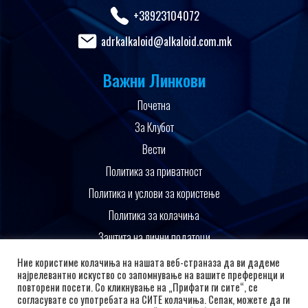
+38923104072
adrkalkaloid@alkaloid.com.mk
Важни Линкови
Почетна
За Клубот
Вести
Политика за приватност
Политика и услови за користење
Политика за колачиња
Заштита на лични податоци
Поддржано од
Ние користиме колачиња на нашата веб-страназа да ви дадеме
најрелевантно искуство со запомнување на вашите преференци и
повторени посети. Со кликнување на „Прифати ги сите“, се
согласувате со употребата на СИТЕ колачиња. Сепак, можете да ги