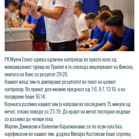
РК Мулти Есенс одигра одличен натпревар во првото коло од
меморијалниот турнир во Прилеп и го совлада вицепрвакот на Финска,
екипата на Кокс со резултат 29:26.
Нашиот млад тим го диктираше резултатот во текот на целиот
натпревар. Во првиот дел имавме предност од 7:6, 9:7, 13:10, а на
полувреме беше 16:14.
Клучната разлика нашиот тим ја направи во последните 15 минути од
мечот, откако поведе со 23-19. До крајот на мечот постојано водеше
со разлика до четири гола.
Мартин Димовски и Валентин Карасманакис со по осум гола беа
најефикасни во нашиот тим, додека Михајло Костовски беше стрелец