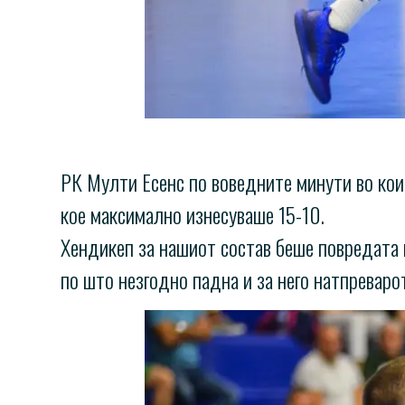
РК Мулти Есенс по воведните минути во кои с
кое максимално изнесуваше 15-10.
Хендикеп за нашиот состав беше повредата 
по што незгодно падна и за него натпреваро