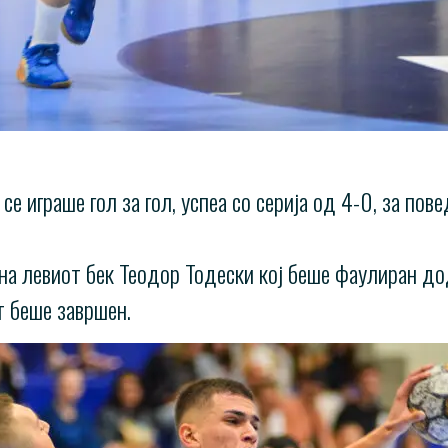
е играше гол за гол, успеа со серија од 4-0, за пов
на левиот бек Теодор Тодески кој беше фаулиран до
т беше завршен.