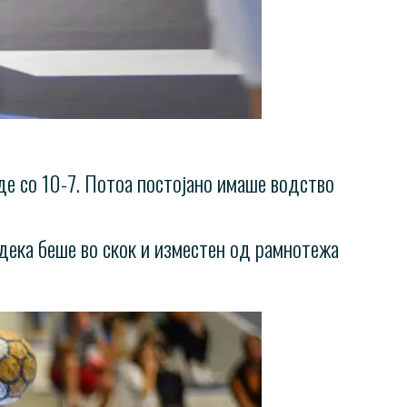
еде со 10-7. Потоа постојано имаше водство
дека беше во скок и изместен од рамнотежа