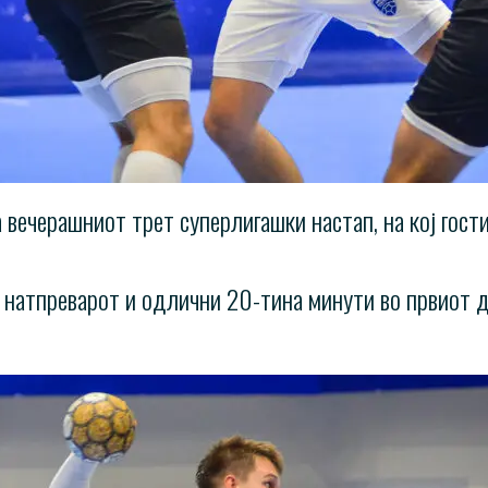
 вечерашниот трет суперлигашки настап, на кој гост
атпреварот и одлични 20-тина минути во првиот де