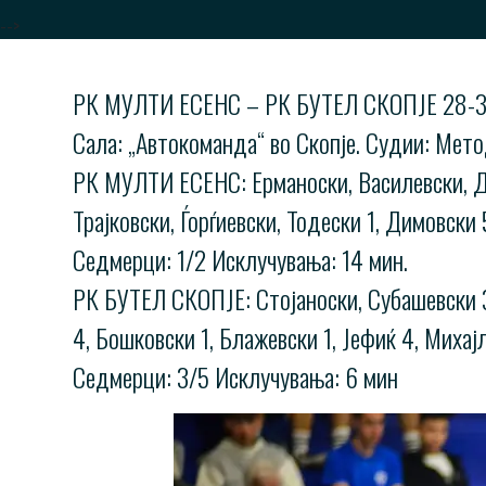
-->
РК МУЛТИ ЕСЕНС – РК БУТЕЛ СКОПЈЕ 28-33
Сала: „Автокоманда“ во Скопје. Судии: Мет
РК МУЛТИ ЕСЕНС: Ерманоски, Василевски, Диме
Трајковски, Ѓорѓиевски, Тодески 1, Димовски
Седмерци: 1/2 Исклучувања: 14 мин.
РК БУТЕЛ СКОПЈЕ: Стојаноски, Субашевски 3, 
4, Бошковски 1, Блажевски 1, Јефиќ 4, Михај
Седмерци: 3/5 Исклучувања: 6 мин