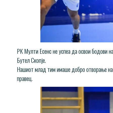
РК Мулти Есенс не успеа да освои бодови на
Бутел Скопје.
Нашиот млад тим имаше добро отворање на н
правец.