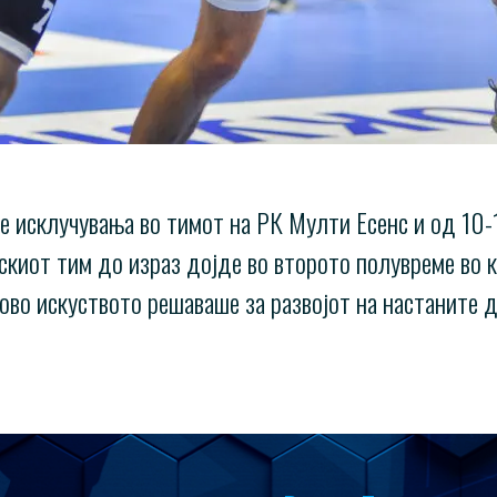
те исклучувања во тимот на РК Мулти Есенс и од 10-
скиот тим до израз дојде во второто полувреме во 
ово искуството решаваше за развојот на настаните 