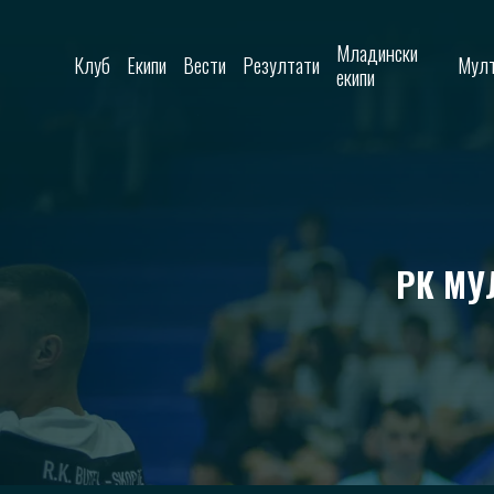
Skip to content
Младински
Клуб
Екипи
Вести
Резултати
Мулт
екипи
РК МУ