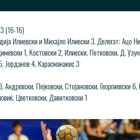
 (16-16)
одија Илиевски и Михајло Илиески 3. Делегат: Ацо Н
вски 1, Костовски 2, Илиески, Петковски, Д. Узунче
 5, Јорданов 4, Карасманакис 3
Андревски, Пејковски, Стојановски, Георгиевски 6, 
ловиќ, Цветковски, Давитковски 1