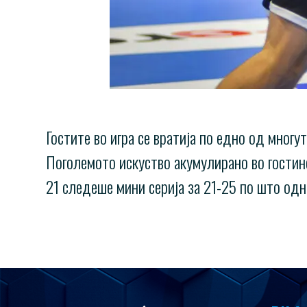
Гостите во игра се вратија по едно од многу
Поголемото искуство акумулирано во гостин
21 следеше мини серија за 21-25 по што одн