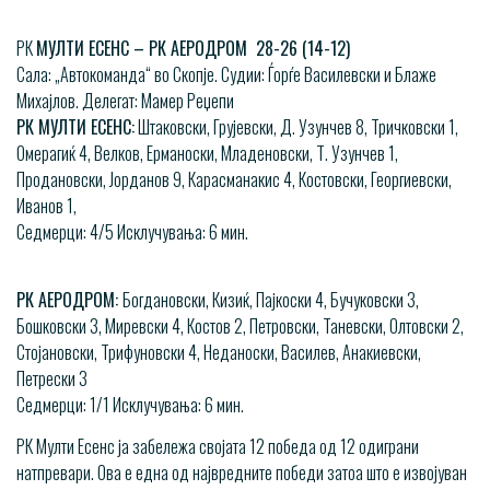
РК
МУЛТИ ЕСЕНС – РК АЕРОДРОМ 28-26 (14-12)
Сала: „Автокоманда“ во Скопје. Судии: Ѓорѓе Василевски и Блаже
Михајлов. Делегат: Мамер Реџепи
РК МУЛТИ ЕСЕНС:
Штаковски, Грујевски, Д. Узунчев 8, Тричковски 1,
Омерагиќ 4, Велков, Ерманоски, Младеновски, Т. Узунчев 1,
Продановски, Јорданов 9, Карасманакис 4, Костовски, Георгиевски,
Иванов 1,
Седмерци: 4/5 Исклучувања: 6 мин.
РК АЕРОДРОМ:
Богдановски, Кизиќ, Пајкоски 4, Бучуковски 3,
Бошковски 3, Миревски 4, Костов 2, Петровски, Таневски, Олтовски 2,
Стојановски, Трифуновски 4, Неданоски, Василев, Анакиевски,
Петрески 3
Седмерци: 1/1 Исклучувања: 6 мин.
РК Мулти Есенс ја забележа својата 12 победа од 12 одиграни
натпревари. Ова е една од највредните победи затоа што е извојуван