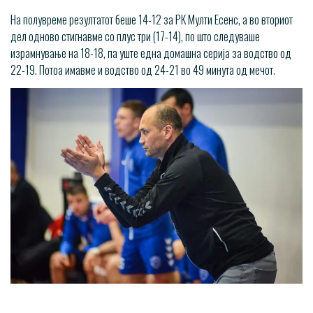
На полувреме резултатот беше 14-12 за РК Мулти Есенс, а во вториот
дел одново стигнавме со плус три (17-14), по што следуваше
израмнување на 18-18, па уште една домашна серија за водство од
22-19. Потоа имавме и водство од 24-21 во 49 минута од мечот.