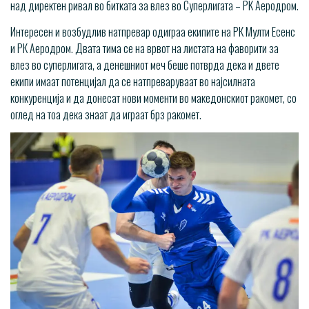
над директен ривал во битката за влез во Суперлигата – РК Аеродром.
Интересен и возбудлив натпревар одиграа екипите на РК Мулти Есенс
и РК Аеродром. Двата тима се на врвот на листата на фаворити за
влез во суперлигата, а денешниот меч беше потврда дека и двете
екипи имаат потенцијал да се натпреваруваат во најсилната
конкуренција и да донесат нови моменти во македонскиот ракомет, со
оглед на тоа дека знаат да играат брз ракомет.