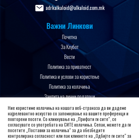
adrkalkaloid@alkaloid.com.mk
Важни Линкови
Почетна
За Клубот
Вести
Политика за приватност
Политика и услови за користење
Политика за колачиња
Заштита на лични податоци
Поддржано од
Ние користиме колачиња на нашата веб-страназа да ви дадеме
најрелевантно искуство со запомнување на вашите преференци и
повторени посети. Со кликнување на „Прифати ги сите“, се
согласувате со употребата на СИТЕ колачиња. Сепак, можете да ги
посетите „Поставки за колачиња“ за да обезбедите
контролирана согласност или пак кликнете на „Одбијте ги сите“ за