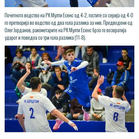
Почетното водство на РК Мулти Есенс од 4-2, гостите со серија од 4-0
го претворија во водство од два гола разлика за нив. Предводени од
Олег Јорданов, ракометарите на РК Мулти Есенс брзо го возвратија
ударот и поведоа со три гола разлика (11-8).