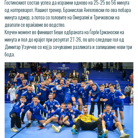
Гостинскиот состав успеа да израмни одново на 25-25 во 56 минута
од натпреварот. Нашиот тренер, Бранислав Ангеловски по ова побара
минута одмор, а потоа со головите на Омерагиќ и Тричковски на
двапати се враќавме во водство.
Клучен момент во финишот беше одбраната на Ѓорѓи Ерманоски на
минута и пол до крајот при резултат 27-26, по што следеше гол од
Димитар Узунчев со кој ја зачувавме разликата и запишавме нови три
бода.