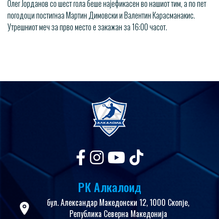
Олег Јорданов со шест гола беше најефикасен во нашиот тим, а по пет
погодоци постигнаа Мартин Димовски и Валентин Карасманакис.
Утрешниот меч за прво место е закажан за 16:00 часот.
РК Алкалоид
бул. Александар Македонски 12, 1000 Скопје,
Република Северна Македонија