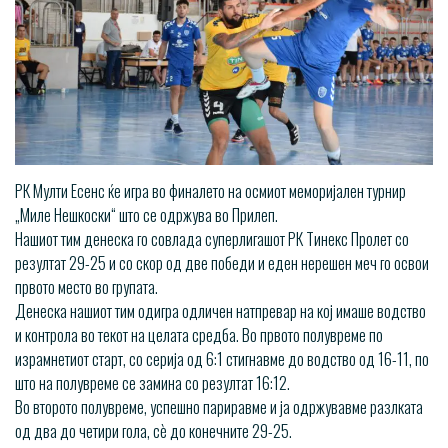
РК Мулти Есенс ќе игра во финалето на осмиот меморијален турнир
„Миле Нешкоски“ што се одржува во Прилеп.
Нашиот тим денеска го совлада суперлигашот РК Тинекс Пролет со
резултат 29-25 и со скор од две победи и еден нерешен меч го освои
првото место во групата.
Денеска нашиот тим одигра одличен натпревар на кој имаше водство
и контрола во текот на целата средба. Во првото полувреме по
израмнетиот старт, со серија од 6:1 стигнавме до водство од 16-11, по
што на полувреме се замина со резултат 16:12.
Во второто полувреме, успешно париравме и ја одржувавме разлката
од два до четири гола, сѐ до конечните 29-25.