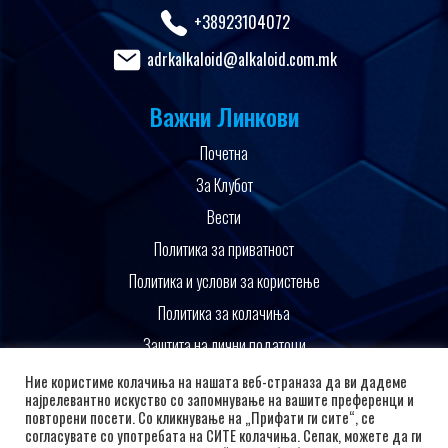
+38923104072
adrkalkaloid@alkaloid.com.mk
Важни Линкови
Почетна
За Клубот
Вести
Политика за приватност
Политика и услови за користење
Политика за колачиња
Заштита на лични податоци
Поддржано од
Ние користиме колачиња на нашата веб-страназа да ви дадеме
најрелевантно искуство со запомнување на вашите преференци и
повторени посети. Со кликнување на „Прифати ги сите“, се
согласувате со употребата на СИТЕ колачиња. Сепак, можете да ги