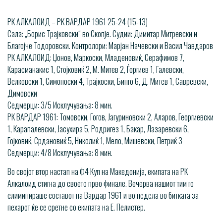
РК АЛКАЛОИД – РК ВАРДАР 1961 25-24 (15-13)
Сала: „Борис Трајковски“ во Скопје. Судии: Димитар Митревски и
Благојче Тодоровски. Контролори: Марјан Начевски и Васил Чавдаров
РК АЛКАЛОИД: Џонов, Маркоски, Младеновиќ, Серафимов 7,
Карасманакис 1, Стојковиќ 2, М. Митев 2, Ѓоргиев 1, Галевски,
Велковски 1, Симоноски 4, Трајкоски, Бинго 6, Д. Митев 1, Савревски,
Димовски
Седмерци: 3/5 Исклучувања: 8 мин.
РК ВАРДАР 1961: Томовски, Гогов, Јагуриновски 2, Аларов, Георгиевски
1, Карапалевски, Јасухира 5, Родригез 1, Бакар, Лазаревски 6,
Гојковиќ, Срдановиќ 5, Николиќ 1, Мело, Мишевски, Петриќ 3
Седмерци: 4/8 Исклучувања: 8 мин.
Во својот втор настап на Ф4 Куп на Македонија, екипата на РК
Алкалоид стигна до своето прво финале. Вечерва нашиот тим го
елиминираше составот на Вардар 1961 и во недела во битката за
пехарот ќе се сретне со екипата на Е. Пелистер.