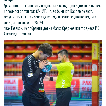
Кракот потоа ја вративме и предноста и во одредени делници имавме
и предност од три гола (24-21). Но, во финишот, Вардар се врати
резултатски во игра и успеа да изнуди и седмерец во последната
секунда при резултат 25-24.
Иван Галевски го одбрани шутот на Марко Срдановиќ и го однесе РК
Алкалоид во финалето.