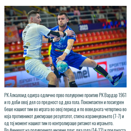
​РК Алкалоид одигра одлично прво полувреме проитив РК Вардар 1961
и го доби овој дел со предност од два гола. Покомпактен и посигурен
беше нашиот тим во играта во овој период и по воведната четвртина во
која противникот диктираше резултатот, стигна израмнувањето (7-7) и
од тој момент нашиот тим го контролираше ритамот на играњето.
Во финишот на полувремето имавме плус два гола (14-12) и предноста