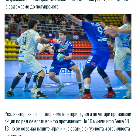
ја задржавме до полувремето.
Реализаторски лошо отворивме во вториот дел и по четири промашени
акции по ред се врати во игра противникот. По 10 минути игра беше 18-
18, но се соземаа нашите играчи и ја вратија сигурноста и стабилноста
во играта.