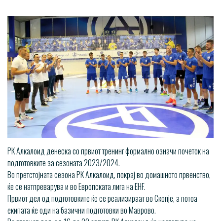
РК Алкалоид денеска со првиот тренинг формално означи почеток на
подготовките за сезоната 2023/2024.
Во претстојната сезона РК Алкалоид, покрај во домашното првенство,
ќе се натпреварува и во Европската лига на EHF.
Првиот дел од подготовките ќе се реализираат во Скопје, а потоа
екипата ќе оди на базични подготовки во Маврово.