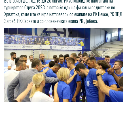
Во вториот дел, од 16 до 20 август, РК Алкалоид ќе настапува на
турнирот во Струга 2023, а потоа ќе оди на финални подготовки во
Хрватска, каде што ќе игра натпревари со екипите на РК Нексе, РК ППД
Загреб, РК Сесвете и со словенечката екипа РК Добова.