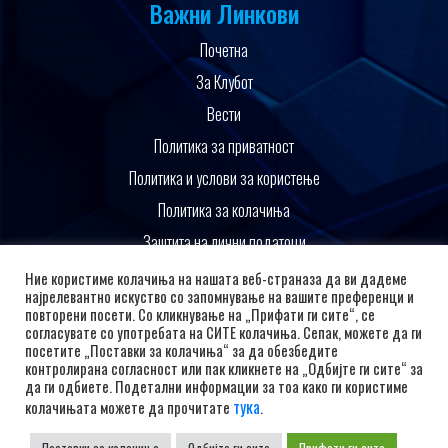
Важни Линкови
Почетна
За Клубот
Вести
Политика за приватност
Политика и услови за користење
Политика за колачиња
Заштита на лични податоци
Поддржано од
Ние користиме колачиња на нашата веб-страназа да ви дадеме
најрелевантно искуство со запомнување на вашите преференци и
повторени посети. Со кликнување на „Прифати ги сите“, се
согласувате со употребата на СИТЕ колачиња. Сепак, можете да ги
посетите „Поставки за колачиња“ за да обезбедите
контролирана согласност или пак кликнете на „Одбијте ги сите“ за
да ги одбиете. Подетални информации за тоа како ги користиме
тука
колачињата можете да прочитате
.