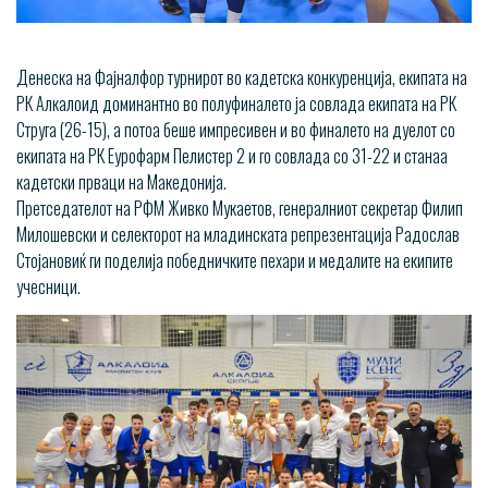
Денеска на Фајналфор турнирот во кадетска конкуренција, екипата на
РК Алкалоид доминантно во полуфиналето ја совлада екипата на РК
Струга (26-15), а потоа беше импресивен и во финалето на дуелот со
екипата на РК Еурофарм Пелистер 2 и го совлада со 31-22 и станаа
кадетски прваци на Македонија.
Претседателот на РФМ Живко Мукаетов, генералниот секретар Филип
Милошевски и селекторот на младинската репрезентација Радослав
Стојановиќ ги поделија победничките пехари и медалите на екипите
учесници.