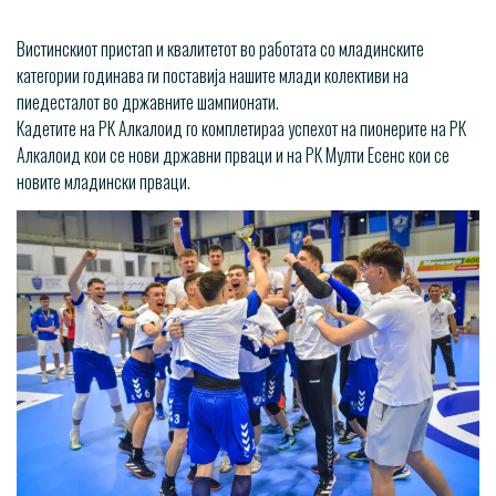
Вистинскиот пристап и квалитетот во работата со младинските
категории годинава ги поставија нашите млади колективи на
пиедесталот во државните шампионати.
Кадетите на РК Алкалоид го комплетираа успехот на пионерите на РК
Алкалоид кои се нови државни прваци и на РК Мулти Есенс кои се
новите младински прваци.