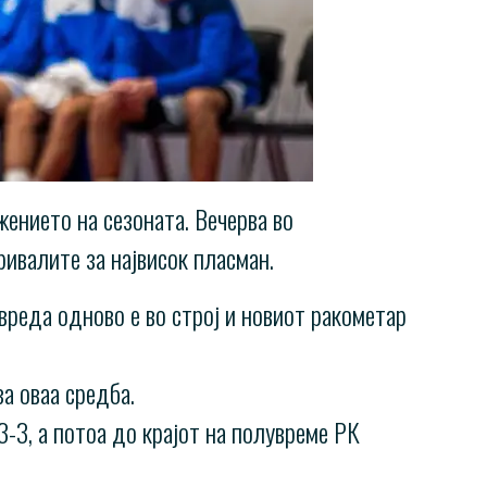
ението на сезоната. Вечерва во
ивалите за највисок пласман.
вреда одново е во строј и новиот ракометар
а оваа средба.
-3, а потоа до крајот на полувреме РК