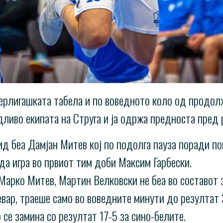
ерлигашката табела и по воведното коло од продолж
ливо екипата на Струга и ја одржа предноста пред р
ид беа Дамјан Митев кој по подолга пауза поради по
а игра во првиот тим доби Максим Гарбески.
 Марко Митев, Мартин Велковски не беа во составот з
вар, траеше само во воведните минути до резултат 3
 се замина со резултат 17-5 за сино-белите.