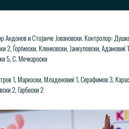
тор Андонов и Стојанче Јовановски. Контролор: Душ
 2, Ѓорѓиески, Кленковски, Јанкуловски, Адамовиќ 1, 
ки 5, С. Мечкароски
ров 1, Маркоски, Младеновиќ 1, Серафимов 3, Карасма
вски 2, Гарбески 2