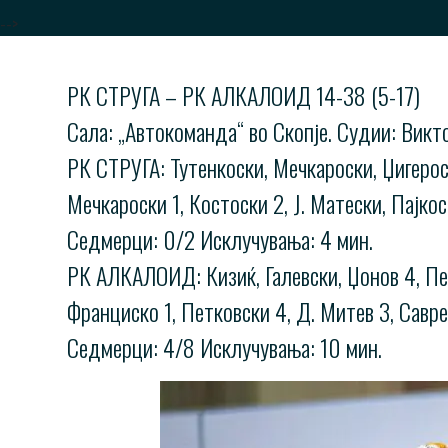
-->
РК СТРУГА – РК АЛКАЛОИД 14-38 (5-17)
Сала: „Автокоманда“ во Скопје. Судии: Вик
РК СТРУГА: Тутенкоски, Мечкароски, Џигероски
Мечкароски 1, Костоски 2, Ј. Матески, Пајкос
Седмерци: 0/2 Исклучувања: 4 мин.
РК АЛКАЛОИД: Кизиќ, Галевски, Џонов 4, Пет
Франциско 1, Петковски 4, Д. Митев 3, Савре
Седмерци: 4/8 Исклучувања: 10 мин.