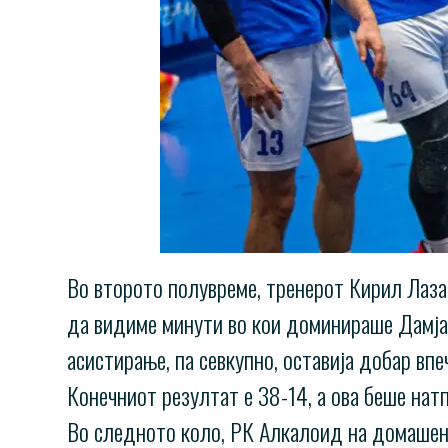
Во второто полувреме, тренерот Кирил Лаза
да видиме минути во кои доминираше Дамјан
асистирање, па севкупно, оставија добар впе
Конечниот резултат е 38-14, а ова беше нат
Во следното коло, РК Алкалоид на домашен 