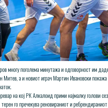
ров многу поголема минутажа и одговорност им даде
 Митев, а и новиот играч Мартин Ивановски покажа 
чаток.
превар на кој РК Алкалоид прими најмалку голови сез
терен го пречекува реновираниот и ребрендираниот