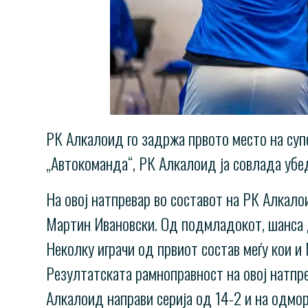
РК Алкалоид го задржа првото место на суп
„Автокоманда“, РК Алкалоид ја совлада убед
На овој натпревар во составот на РК Алкало
Мартин Ивановски. Од подмладокот, шанса д
Неколку играчи од првиот состав меѓу кои и
Резултатската рамноправност на овој натпре
Алкалоид направи серија од 14-2 и на одмор