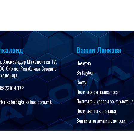
лкалоид
Важни Линкови
л. Александар Македонски 12,
Почетна
00 Скопје, Република Северна
За Клубот
кедонија
Вести
8923104072
Политика за приватност
Политика и услови за користење
rkalkaloid@alkaloid.com.mk
Политика за колачиња
Заштита на лични податоци