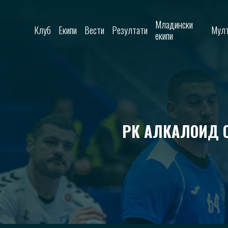
Skip to content
Младински
Клуб
Екипи
Вести
Резултати
Мулт
екипи
РК АЛКАЛОИД С