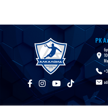
РК А
бу
10
Ма
+3
ad