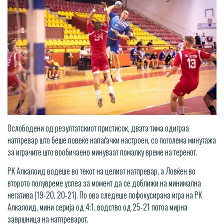
Ослободени од резултатскиот пристисок, двата тима одиграа
натпревар што беше повеќе напаѓачки настроен, со поголема минутажа
за играчите што вообичаено минуваат помалку време на теренот.
РК Алкалоид водеше во текот на целиот натпревар, а Ловќен во
второто полувреме успеа за момент да се доближи на минимална
негатива (19-20, 20-21). По ова следеше пофокусирана игра на РК
Алкалоид, мини серија од 4:1, водство од 25-21 потоа мирна
завршница на натпреварот.