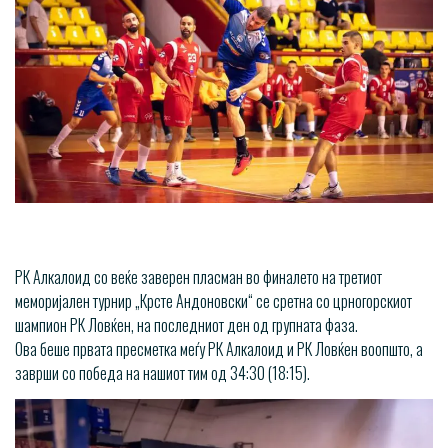
РК Алкалоид со веќе заверен пласман во финалето на третиот
меморијален турнир „Крсте Андоновски“ се сретна со црногорскиот
шампион РК Ловќен, на последниот ден од групната фаза.
Ова беше првата пресметка меѓу РК Алкалоид и РК Ловќен воопшто, а
заврши со победа на нашиот тим од 34:30 (18:15).