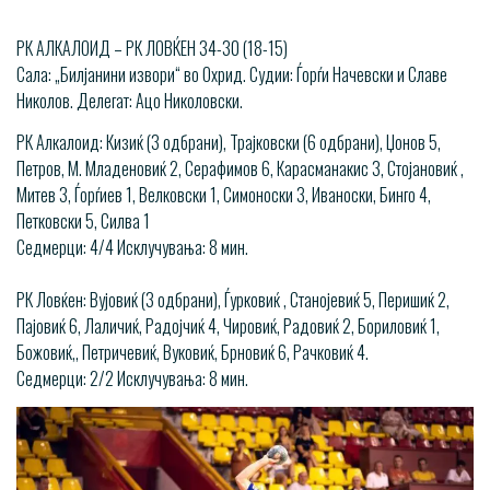
РК АЛКАЛОИД – РК ЛОВЌЕН 34-30 (18-15)
Сала: „Билјанини извори“ во Охрид. Судии: Ѓорѓи Начевски и Славе
Николов. Делегат: Ацо Николовски.
РК Алкалоид: Кизиќ (3 одбрани), Трајковски (6 одбрани), Џонов 5,
Петров, М. Младеновиќ 2, Серафимов 6, Карасманакис 3, Стојановиќ ,
Митев 3, Ѓорѓиев 1, Велковски 1, Симоноски 3, Иваноски, Бинго 4,
Петковски 5, Силва 1
Седмерци: 4/4 Исклучувања: 8 мин.
РК Ловќен: Вујовиќ (3 одбрани), Ѓурковиќ , Станојевиќ 5, Перишиќ 2,
Пајовиќ 6, Лаличиќ, Радојчиќ 4, Чировиќ, Радовиќ 2, Бориловиќ 1,
Божовиќ,, Петричевиќ, Вуковиќ, Брновиќ 6, Рачковиќ 4.
Седмерци: 2/2 Исклучувања: 8 мин.