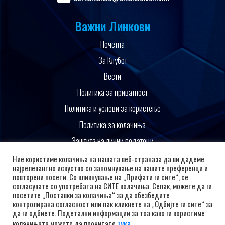
Важни Линкови
Почетна
За Клубот
Вести
Политика за приватност
Политика и услови за користење
Политика за колачиња
Заштита на лични податоци
Поддржано од
Ние користиме колачиња на нашата веб-страназа да ви дадеме
најрелевантно искуство со запомнување на вашите преференци и
повторени посети. Со кликнување на „Прифати ги сите“, се
согласувате со употребата на СИТЕ колачиња. Сепак, можете да ги
посетите „Поставки за колачиња“ за да обезбедите
контролирана согласност или пак кликнете на „Одбијте ги сите“ за
да ги одбиете. Подетални информации за тоа како ги користиме
тука
колачињата можете да прочитате
.