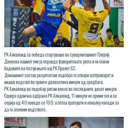
РК Алкалоид со победа стартуваше во суперлигашкиот Плејоф.
Денеска нашиот тим ја оправда фаворитската улога и ги освои
бодовите на гостувањето кај РК Пролет 62.
Домашниот состав резултатски подобро го отвори натпреварот и
имаше водство во првите дваесетина минути од средбата.
РК Алкалоид во подобар ритам влезе во последните десет минути.
Одигра одлична одбрана РК Алкалоид, 11 минути не прими гол и со
серија од 4:0 поведе со 10:9, а потоа пропушти и неколку напади за
да го зголеми водството.