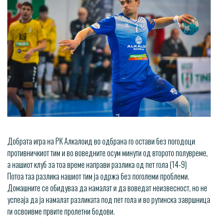
Добрата игра на РК Алкалоид во одбрана го остави без погодоци
противничкиот тим и во воведните осум минути од второто полувреме,
а нашиот клуб за тоа време направи разлика од пет гола (14-9)
Потоа таа разлика нашиот тим ја одржа без поголеми проблеми.
Домашните се обидуваа да намалат и да воведат неизвесност, но не
успеаја да ја намалат разликата под пет гола и во рутинска завршница
ги освоивме првите пролетни бодови.