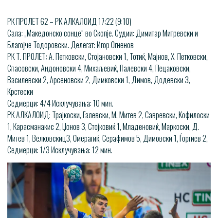
РК ПРОЛЕТ 62 – РК АЛКАЛОИД 17:22 (9:10)
Сала: „Македонско сонце“ во Скопје. Судии: Димитар Митревски и
Благојче Тодоровски. Делегат: Игор Огненов
РК Т. ПРОЛЕТ: А. Петковски, Стојановски 1, Тотиќ, Мајнов, Х. Петковски,
Спасовски, Андоновски 4, Михаљевиќ, Палевски 4, Пецаковски,
Василевски 2, Арсеновски 2, Димковски 1, Димов, Додевски 3,
Крстески
Седмерци: 4/4 Исклучувања: 10 мин.
РК АЛКАЛОИД: Трајкоски, Галевски, М. Митев 2, Савревски, Кофилоски
1, Карасманакис 2, Џонов 3, Стојковиќ 1, Младеновиќ, Маркоски, Д.
Митев 1, Велковскиц3, Омерагиќ, Серафимов 5, Димовски 1, Ѓоргиев 2,
Седмерци: 1/3 Исклучувања: 12 мин.