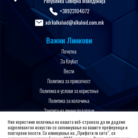
Република Северна Македонија
+38923104072
adrkalkaloid@alkaloid.com.mk
Важни Линкови
Почетна
За Клубот
Вести
Политика за приватност
Политика и услови за користење
Политика за колачиња
Заштита на лични податоци
Поддржано од
Ние користиме колачиња на нашата веб-страназа да ви дадеме
најрелевантно искуство со запомнување на вашите преференци и
повторени посети. Со кликнување на „Прифати ги сите“, се