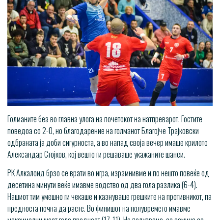
Голманите беа во главна улога на почетокот на натпреварот. Гостите
поведоа со 2-0, но благодарение на голманот Благојче Трајковски
одбраната ја доби сигурноста, а во напад своја вечер имаше крилото
Александар Стојков, кој вешто ги решаваше укажаните шанси.
РК Алкалоид брзо се врати во игра, израмнивме и по нешто повеќе од
десетина минути веќе имавме водство од два гола разлика (6-4).
Нашиот тим умешно ги чекаше и казнуваше грешките на противникот, па
предноста почна да расте. Во финишот на полувремето имавме