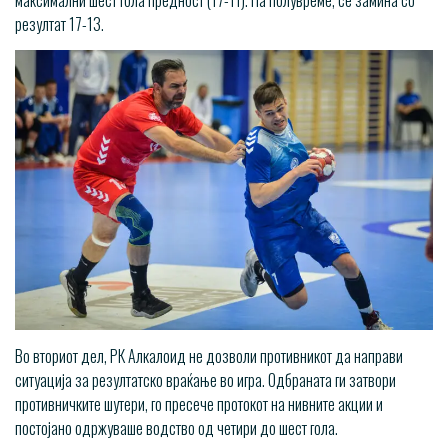
максимални шест гола предност (17-11). На полувреме, се замина со
резултат 17-13.
Во вториот дел, РК Алкалоид не дозволи противникот да направи
ситуација за резултатско враќање во игра. Одбраната ги затвори
противничките шутери, го пресече протокот на нивните акции и
постојано одржуваше водство од четири до шест гола.