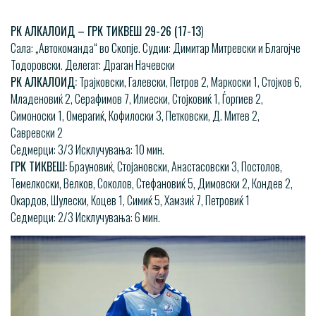
РК АЛКАЛОИД – ГРК ТИКВЕШ 29-26 (17-13
)
Сала: „Автокоманда“ во Скопје. Судии: Димитар Митревски и Благојче
Тодоровски. Делегат: Драган Начевски
РК АЛКАЛОИД:
Трајковски, Галевски, Петров 2, Маркоски 1, Стојков 6,
Младеновиќ 2, Серафимов 7, Илиески, Стојковиќ 1, Ѓоргиев 2,
Симоноски 1, Омерагиќ, Кофилоски 3, Петковски, Д. Митев 2,
Савревски 2
Седмерци: 3/3 Исклучувања: 10 мин.
ГРК ТИКВЕШ:
Брауновиќ, Стојановски, Анастасовски 3, Постолов,
Темелкоски, Велков, Соколов, Стефановиќ 5, Димовски 2, Кондев 2,
Окардов, Шулески, Коцев 1, Симиќ 5, Хамзиќ 7, Петровиќ 1
Седмерци: 2/3 Исклучувања: 6 мин.