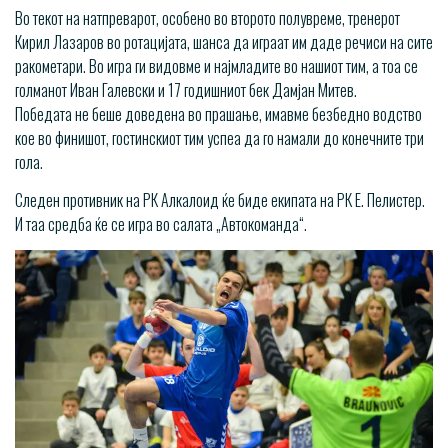
Во текот на натпреварот, особено во второто полувреме, тренерот
Кирил Лазаров во ротацијата, шанса да играат им даде речиси на сите
ракометари. Во игра ги видовме и најмладите во нашиот тим, а тоа се
голманот Иван Галевски и 17 годишниот бек Дамјан Митев.
Победата не беше доведена во прашање, имавме безбедно водство
кое во финишот, гостинскиот тим успеа да го намали до конечните три
гола.
Следен противник на РК Алкалоид ќе биде екипата на РК Е. Пелистер.
И таа средба ќе се игра во салата „Автокоманда“.