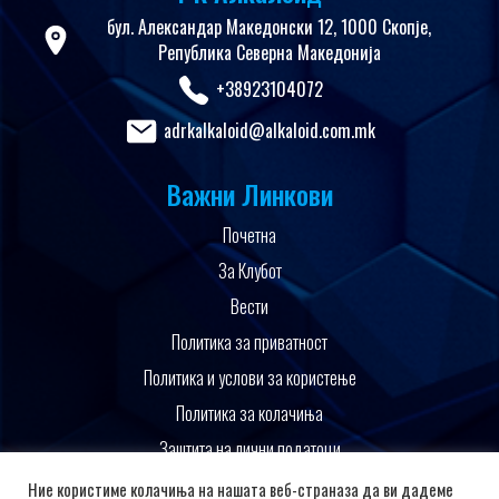
бул. Александар Македонски 12, 1000 Скопје,
Република Северна Македонија
+38923104072
adrkalkaloid@alkaloid.com.mk
Важни Линкови
Почетна
За Клубот
Вести
Политика за приватност
Политика и услови за користење
Политика за колачиња
Заштита на лични податоци
Поддржано од
Ние користиме колачиња на нашата веб-страназа да ви дадеме