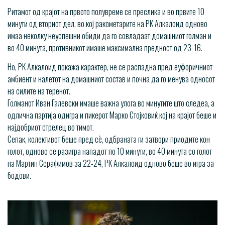
Ритамот од крајот на првото полувреме се преслика и во првите 10
минути од вториот дел, во кој ракометарите на РК Алкалоид одново
имаа неколку неуспешни обиди да го совладаат домашниот голман и
во 40 минута, противникот имаше максимална предност од 23-16.
Но, РК Алкалоид покажа карактер, не се распадна пред еуфоричниот
амбиент и налетот на домашниот состав и почна да го менува односот
на силите на теренот.
Голманот Иван Галевски имаше важна улога во минутите што следеа, а
одлична партија одигра и пикерот Марко Стојковиќ кој на крајот беше и
најдобриот стрелец во тимот.
Сепак, колективот беше пред сѐ, одбраната ги затвори приодите кон
голот, одново се разигра нападот по 10 минути, во 40 минута со голот
на Мартин Серафимов за 22-24, РК Алкалоид одново беше во игра за
бодови.