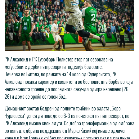
РК Алкалоид и РК Еурофарм Пелистер втор пат сезонава на
меѓусебните дерби натпревари ги поделија бодовите.
Вечерва во Битола, во рамките на 14 коло од Суперлигата, РК
Алкалоид покажа карактер и квалитет и во беспоштедна борба во која
неизвесноста траеше до последната секунда одигра нерешено (26-
26) и дома се враќа со голем бод.
Домашниот состав бодрен од полните трибини во салата „Боро
Чурлевски“ успеа да поведе со 6-3 на почетокот на натпреварот, но
РК Алкалоид имаше свои адути. Со добра трансформација од одбрана
во напад, одбрана поддржана од Марко Кизиќ кој имаше одличен
вовед и Игор Ѓоргиев кој без промашување постигна пет од следните