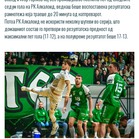
седум гола на РК Алкалоид, веднаш беше воспоставена резултатска
рамнотежа која траеше до 20 минута од натпреварот.
Потоа РК Алкалоид не искористи неколку шутеви во серија, што
домашниот состав го претвори во резултатска предност од
максимални пет гола (17-12), а на полувреме резултатот беше 17-13.