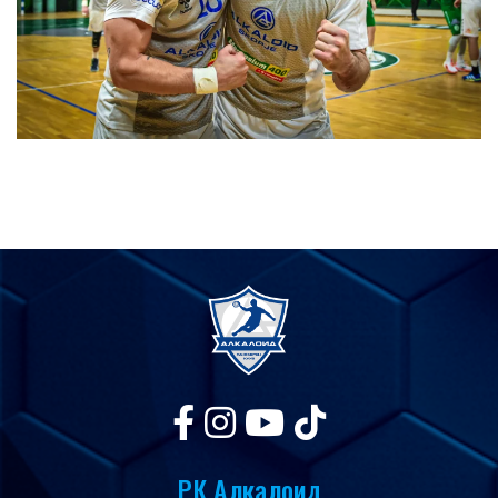
РК Алкалоид