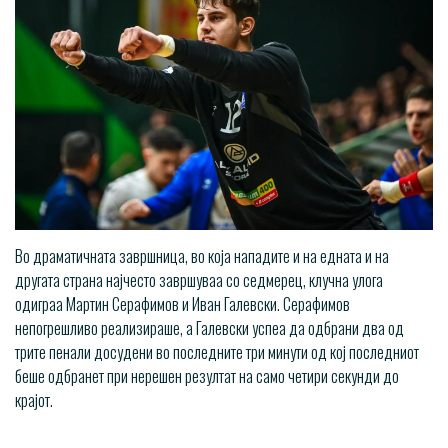
Во драматичната завршница, во која нападите и на едната и на
другата страна најчесто завршуваа со седмерец, клучна улога
одиграа Мартин Серафимов и Иван Галевски. Серафимов
непогрешливо реализираше, а Галевски успеа да одбрани два од
трите пенали досудени во последните три минути од кој последниот
беше одбранет при нерешен резултат на само четири секунди до
крајот.