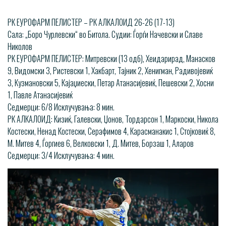
РК ЕУРОФАРМ ПЕЛИСТЕР – РК АЛКАЛОИД 26-26 (17-13)
Сала: „Боро Чурлевски“ во Битола. Судии: Ѓорѓи Начевски и Славе
Николов
РК ЕУРОФАРМ ПЕЛИСТЕР: Митревски (13 одб), Хеидарирад, Манасков
9, Видомски 3, Ристевски 1, Хакбарт, Тајник 2, Хенигман, Радивојевиќ
3, Кузмановски 5, Кајаџиески, Петар Атанасијевиќ, Пешевски 2, Хосни
1, Павле Атанасијевиќ
Седмерци: 6/8 Исклучувања: 8 мин.
РК АЛКАЛОИД: Кизиќ, Галевски, Џонов, Тордарсон 1, Маркоски, Никола
Костески, Ненад Костески, Серафимов 4, Карасманакис 1, Стојковиќ 8,
М. Митев 4, Ѓоргиев 6, Велковски 1, Д. Митев, Борзаш 1, Аларов
Седмерци: 3/4 Исклучувања: 4 мин.