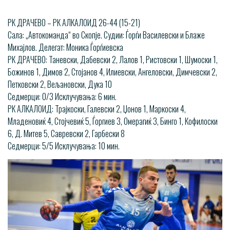
РК ДРАЧЕВО – РК АЛКАЛОИД 26-44 (15-21)
Сала: „Автокоманда“ во Скопје. Судии: Ѓорѓи Василевски и Блаже
Михајлов. Делегат: Моника Ѓорѓиевска
РК ДРАЧЕВО: Таневски, Дабевски 2, Лалов 1, Ристовски 1, Шумоски 1,
Божинов 1, Димов 2, Стојанов 4, Илиевски, Ангеловски, Димчевски 2,
Петковски 2, Вељановски, Дука 10
Седмерци: 0/3 Исклучувања: 6 мин.
РК АЛКАЛОИД: Трајкоски, Галевски 2, Џонов 1, Маркоски 4,
Младеновиќ 4, Стојчевиќ 5, Ѓоргиев 3, Омерагиќ 3, Бинго 1, Кофилоски
6, Д. Митев 5, Савревски 2, Гарбески 8
Седмерци: 5/5 Исклучувања: 10 мин.