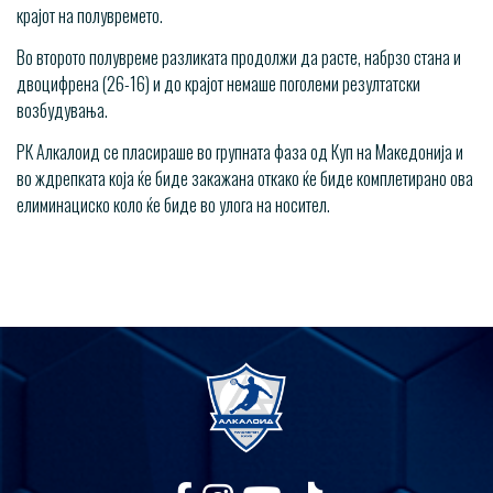
крајот на полувремето.
Во второто полувреме разликата продолжи да расте, набрзо стана и
двоцифрена (26-16) и до крајот немаше поголеми резултатски
возбудувања.
РК Алкалоид се пласираше во групната фаза од Куп на Македонија и
во ждрепката која ќе биде закажана откако ќе биде комплетирано ова
елиминациско коло ќе биде во улога на носител.