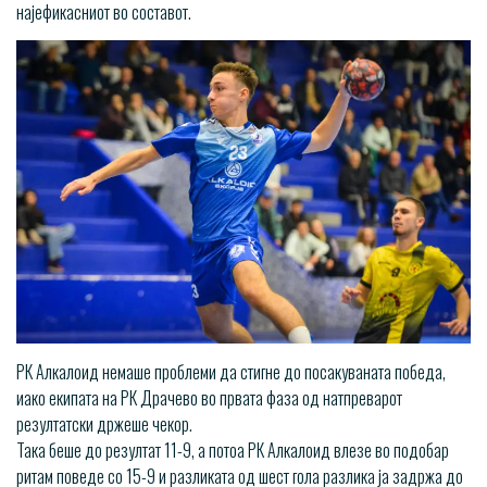
најефикасниот во составот.
РК Алкалоид немаше проблеми да стигне до посакуваната победа,
иако екипата на РК Драчево во првата фаза од натпреварот
резултатски држеше чекор.
Така беше до резултат 11-9, а потоа РК Алкалоид влезе во подобар
ритам поведе со 15-9 и разликата од шест гола разлика ја задржа до