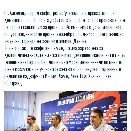
​РК Алкалоид е пред својот трет меѓународен натпревар, втор на
домашен терен во својата дебитантска сезона во EHF Европската лига.
За прв пат нашиот тим за противник ќе има екипа од скандинавскиот
полуостров, ќе играме против Бјерингбро – Силкеборг, претставник на
актуелниот трикратен светски шампион, Данска.
Тоа е состав што својот висок углед го има заработено со
долгогодишни квалитетни настапи и во домашниот шампионат и ширум
терените низ Европа. Бил дом на многу ракометни ѕвезди во минатото,
а не е исклучок и актуелнава сезона во која по звучност од нивните
редови се издвојуваат Расмус Лауге, Рене Тофт Хансен, Јохан
Сјостранд…