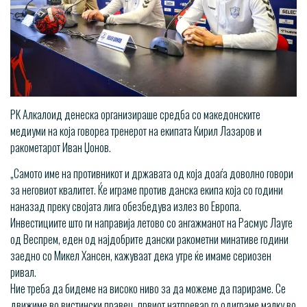
РК Алкалоид денеска организираше средба со македонските
медиуми на која говореа тренерот на екипата Кирил Лазаров и
ракометарот Иван Џонов.
„Самото име на противникот и државата од која доаѓа доволно говори
за неговиот квалитет. Ќе играме против данска екипа која со години
наназад преку својата лига обезбедува излез во Европа.
Инвестициите што ги направија летово со ангажманот на Расмус Лауге
од Веспрем, еден од најдобрите дански ракометни минативе години
заедно со Микел Хансен, кажуваат дека утре ќе имаме сериозен
ривал.
Ние треба да бидеме на високо ниво за да можеме да парираме. Се
движиме во вистински правец, првиот натпревар го одиграме малку во