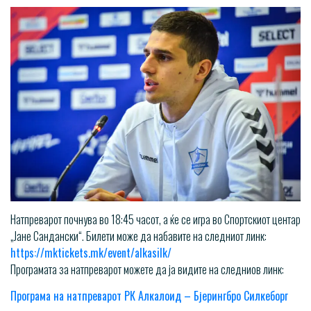
Натпреварот почнува во 18:45 часот, а ќе се игра во Спортскиот центар
„Јане Сандански“. Билети може да набавите на следниот линк:
https://mktickets.mk/event/alkasilk/
Програмата за натпреварот можете да ја видите на следниов линк:
Програма на натпреварот РК Алкалоид – Бјерингбро Силкеборг