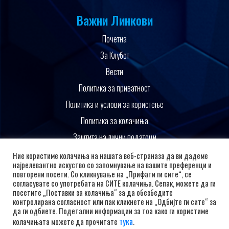
Важни Линкови
Почетна
За Клубот
Вести
Политика за приватност
Политика и услови за користење
Политика за колачиња
Заштита на лични податоци
Поддржано од
Ние користиме колачиња на нашата веб-страназа да ви дадеме
најрелевантно искуство со запомнување на вашите преференци и
повторени посети. Со кликнување на „Прифати ги сите“, се
согласувате со употребата на СИТЕ колачиња. Сепак, можете да ги
посетите „Поставки за колачиња“ за да обезбедите
контролирана согласност или пак кликнете на „Одбијте ги сите“ за
да ги одбиете. Подетални информации за тоа како ги користиме
тука
колачињата можете да прочитате
.