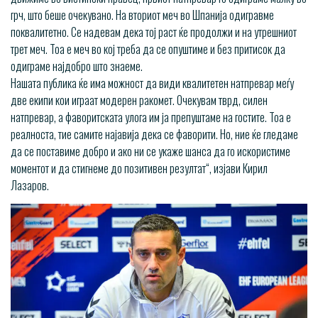
грч, што беше очекувано. На вториот меч во Шпанија одигравме
поквалитетно. Се надевам дека тој раст ќе продолжи и на утрешниот
трет меч. Тоа е меч во кој треба да се опуштиме и без притисок да
одиграме најдобро што знаеме.
Нашата публика ќе има можност да види квалитетен натпревар меѓу
две екипи кои играат модерен ракомет. Очекувам тврд, силен
натпревар, а фаворитската улога им ја препуштаме на гостите. Тоа е
реалноста, тие самите најавија дека се фаворити. Но, ние ќе гледаме
да се поставиме добро и ако ни се укаже шанса да го искористиме
моментот и да стигнеме до позитивен резултат“, изјави Кирил
Лазаров.