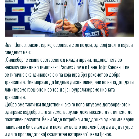
Иван Џонов, ракометар кој сезонава е во подем, од свој агол го најави
следниот меч:
„Силкеборг е екипа составена од млади играчи, надополнета со
неколку ѕвезди во тимот како Расмус Лауге и Рене Тофт Хансен. Тие
се типична скандинавска екипа која игра брз ракомет со добра
транзиција. Ние мораме да бидеме дисциплинирани во нападот, да ги
лимитираме грешките и со тоа да ја неутрализираме нивната
транзиција.
Добро сме тактички подготвени, ако го испочитуваме договореното и
одиграме најдобро што знаеме, верувам дека можеме да стигнеме до
позитивен резултат. Ќе ни биде потребна и поддршка од нашите верни
навивачи и би сакал да ги поканам во што поголем број да дојдат утре
и да го проследат овој квалитетен натпревар“, вели Џонов.