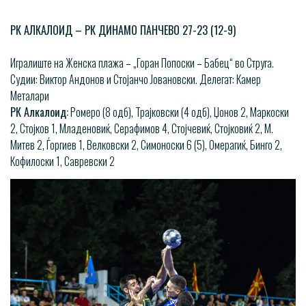
РК АЛКАЛОИД – РК ДИНАМО ПАНЧЕВО 27-23 (12-9)
Игралиште на Женска плажа – „Горан Попоски – Бабец“ во Струга.
Судии: Виктор Андонов и Стојанчо Јовановски. Делегат: Камер
Металари
РК Алкалоид:
Ромеро (8 одб), Трајковски (4 одб), Џонов 2, Маркоски
2, Стојков 1, Младеновиќ, Серафимов 4, Стојчевиќ, Стојковиќ 2, М.
Митев 2, Ѓоргиев 1, Велковски 2, Симоноски 6 (5), Омерагиќ, Бинго 2,
Кофилоски 1, Савревски 2