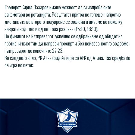
Тренерот Кирил Лазаров имаше можност да ги испроба сите
ракометари во ротацијата, Резултатот притоа не трпеше, напротив
дистанцата во второто полувреме се зголеми и имавме во неколку
наврати водство и од пет гола разлика (15:10, 18:13).
Во финишот на натпреварот, успешно се одбранивме од обидот на
противничкиот тим да направи пресврт и без неизвесност го водевме
натпреварот до конечните 27:23.
Во следното коло, РК Алкалоид ќе игра со АЕК од Атина. Таа средба ќе
се игра во петок.