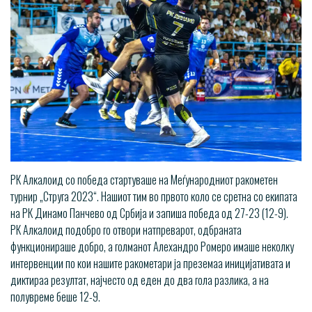
РК Алкалоид со победа стартуваше на Меѓународниот ракометен
турнир „Струга 2023“. Нашиот тим во првото коло се сретна со екипата
на РК Динамо Панчево од Србија и запиша победа од 27-23 (12-9).
РК Алкалоид подобро го отвори натпреварот, одбраната
функционираше добро, а голманот Алехандро Ромеро имаше неколку
интервенции по кои нашите ракометари ја преземаа иницијативата и
диктираа резултат, најчесто од еден до два гола разлика, а на
полувреме беше 12-9.