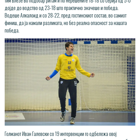
тим влезе во подобар ритам и по нерешените 18-18 со серија од 5-0
дојде до водство од 23-18 што практично значеше и победа.
Водеше Алкалоид и со 28-22, пред гостинскиот состав, во самиот
финиш, да ја намали разликата, но без реална опасност за нашата
победа.
Голманот Иван Галевски со 19 интервенции го одбележа овој