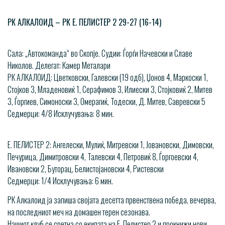
РК АЛКАЛОИД – РК Е. ПЕЛИСТЕР 2 29-27 (16-14)
Сала: „Автокоманда“ во Скопје. Судии: Ѓорѓи Начевски и Славе
Николов. Делегат: Камер Металари
РК АЛКАЛОИД: Цветковски, Галевски (19 одб), Џонов 4, Маркоски 1,
Стојков 3, Младеновиќ 1, Серафимов 3, Илиески 3, Стојковиќ 2, Митев
3, Ѓоргиев, Симоноски 3, Омерагиќ, Тодески, Д. Митев, Савревски 5
Седмерци: 4/8 Исклучувања: 8 мин.
Е. ПЕЛИСТЕР 2: Ангелески, Мулиќ, Митревски 1, Јовановски, Димовски,
Печурица, Димитровски 4, Талевски 4, Петровиќ 8, Ѓоргоевски 4,
Ивановски 2, Буторац, Белистојановски 4, Ристевски
Седмерци: 1/4 Исклучувања: 6 мин.
РК Алкалоид ја запиша својата десетта првенствена победа, вечерва,
на последниот меч на домашен терен сезонава.
Нашиот клуб се сретна со екипата на Е. Пелистер 2 и прокнижи нови