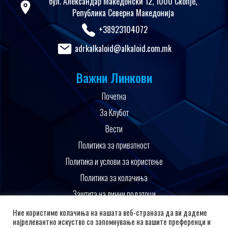
бул. Александар Македонски 12, 1000 Скопје,
Република Северна Македонија
+38923104072
adrkalkaloid@alkaloid.com.mk
Важни Линкови
Почетна
За Клубот
Вести
Политика за приватност
Политика и услови за користење
Политика за колачиња
Заштита на лични податоци
Поддржано од
Ние користиме колачиња на нашата веб-страназа да ви дадеме
најрелевантно искуство со запомнување на вашите преференци и