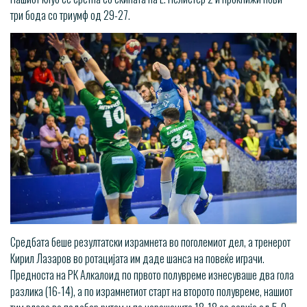
три бода со триумф од 29-27.
Средбата беше резултатски израмнета во поголемиот дел, а тренерот
Кирил Лазаров во ротацијата им даде шанса на повеќе играчи.
Предноста на РК Алкалоид по првото полувреме изнесуваше два гола
разлика (16-14), а по израмнетиот старт на второто полувреме, нашиот