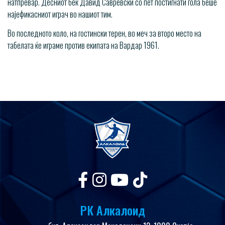
натпревар. Десниот бек Давид Савревски со пет постигнати гола беше
најефикасниот играч во нашиот тим.
Во последното коло, на гостински терен, во меч за второ место на
табелата ќе играме против екипата на Вардар 1961.
РК Алкалоид