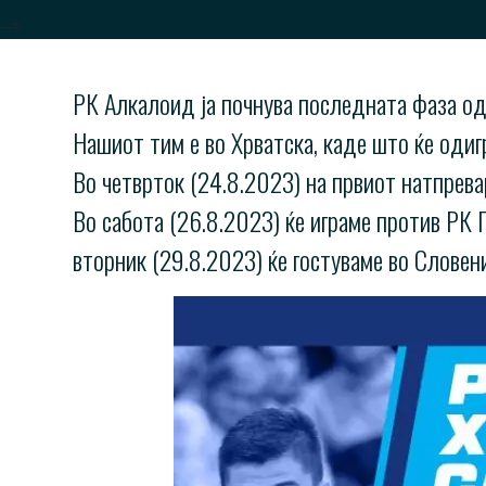
-->
РК Алкалоид ја почнува последната фаза од 
Нашиот тим е во Хрватска, каде што ќе одиг
Во четврток (24.8.2023) на првиот натпревар
Во сабота (26.8.2023) ќе играме против РК П
вторник (29.8.2023) ќе гостуваме во Словен