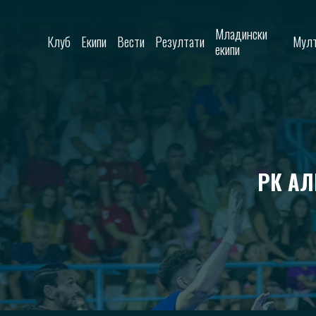
Skip to content
Младински
Клуб
Екипи
Вести
Резултати
Мулт
екипи
РК АЛ