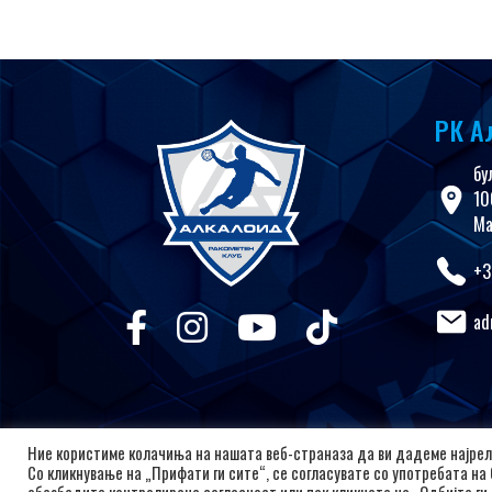
РК А
бу
10
Ма
+3
ad
Ние користиме колачиња на нашата веб-страназа да ви дадеме најрел
Со кликнување на „Прифати ги сите“, се согласувате со употребата на