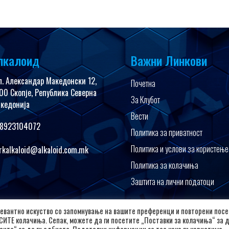
лкалоид
Важни Линкови
л. Александар Македонски 12,
Почетна
00 Скопје, Република Северна
За Клубот
кедонија
Вести
8923104072
Политика за приватност
Политика и услови за користење
rkalkaloid@alkaloid.com.mk
Политика за колачиња
Заштита на лични податоци
евантно искуство со запомнување на вашите преференци и повторени посе
Copyright © 2026 РК Алкалоид
 СИТЕ колачиња. Сепак, можете да ги посетите „Поставки за колачиња“ за 