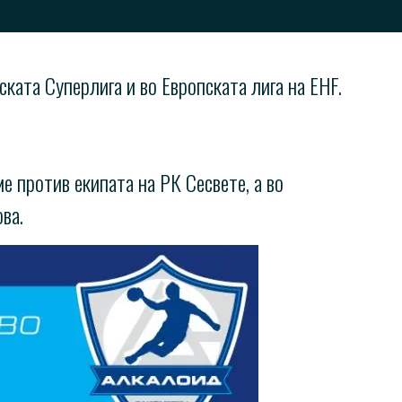
ката Суперлига и во Европската лига на EHF.
е против екипата на РК Сесвете, а во
ва.