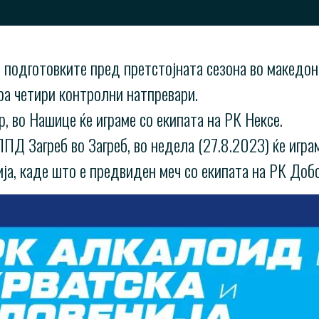
подготовките пред претстојната сезона во македонс
ра четири контролни натпревари.
, во Нашице ќе играме со екипата на РК Нексе.
ПД Загреб во Загреб, во недела (27.8.2023) ќе играм
ија, каде што е предвиден меч со екипата на РК Добо