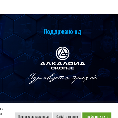
Поддржано од
ти.
да
Поставки за колачиња
Одбијте ги сите
Прифати ги сите