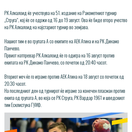
РК Алкалоид ќе учествува на 51. издание на Ракометниот турнир
„Струга“, кој ќе се одржи од 16 до 19 август. Ова ќе биде второ учество
на РК Алкалоид на најстариот турнир во земјава.
Нашиот тим е во групата А со екипите на АЕК Атина и на РК Динамо
Панчево.
Првиот натпревар РК Алкалоид ќе го одигра на 16 август против
екипата на РК Динамо Панчево, со почеток од 20:40 часот.
Вториот меч ќе го играме против АЕК Атина на 18 август со почеток од
20:30 часот.
На последниот ден од турнирот ќе играме за конечен пласман против
екипа од групата А, во која се РК Струга, РК Вардар 1961 и шведскиот
тим Есклистуна ГУИФ.