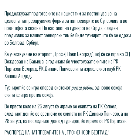
Продолжуваат подготовките на нашиот тим за постигнување на
целосна натпреварувачка форма за натпреварите во Суперлигата во
претстојната сезона. По настапот на турнирот во Струга, следен
предизвик за нашиот сениорски тим ќе биде турнирот што ќе се одржи
во Белград, Србија.
Ќе учествуваме на вториот „Трофеј Нови Београд“, кој ќе се игра во СЦ
Вождовац на Бањица, а годинава ќе учествуваат екипите на РК
Партизан Белград, РК Динамо Панчево и на израелскиот клуб РК
Хапоел Ашдод.
Турнирот ќе се игра според системот
раунд робин
, односно секоја
екипа ќе игра против секоја.
Во првото коло на 25 август ќе играме со екипата на РК Хапоел,
следниот ден ќе се сретнеме со екипата на РК Динамо Панчево, а на
28 август, на последниот ден од турнирот, ќе играме со РК Партизан.
РАСПОРЕД НА НАТПРЕВАРИТЕ НА „ТРОФЕЈ НОВИ БЕОГРАД“