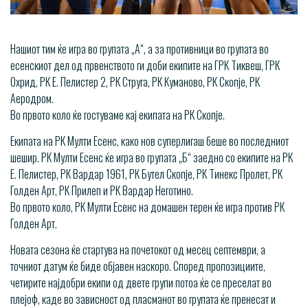
Нашиот тим ќе игра во групата „А“, а за противници во групата во
есенскиот дел од првенството ги доби екипите на ГРК Тиквеш, ГРК
Охрид, РК Е. Пелистер 2, РК Струга, РК Куманово, РК Скопје, РК
Аеродром.
Во првото коло ќе гостуваме кај екипата на РК Скопје.
Екипата на РК Мулти Есенс, како нов суперлигаш беше во последниот
шешир. РК Мулти Есенс ќе игра во групата „Б“ заедно со екипите на РК
Е. Пелистер, РК Вардар 1961, РК Бутел Скопје, РК Тинекс Пролет, РК
Голден Арт, РК Прилеп и РК Вардар Неготино.
Во првото коло, РК Мулти Есенс на домашен терен ќе игра против РК
Голден Арт.
Новата сезона ќе стартува на почетокот од месец септември, а
точниот датум ќе биде објавен наскоро. Според пропозициите,
четирите најдобри екипи од двете групи потоа ќе се преселат во
плејоф, каде во зависност од пласманот во групата ќе пренесат и