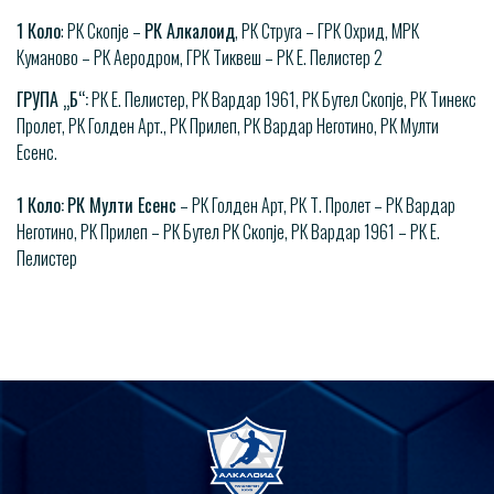
1 Коло
: РК Скопје –
РК Алкалоид
, РК Струга – ГРК Охрид, МРК
Куманово – РК Аеродром, ГРК Тиквеш – РК Е. Пелистер 2
ГРУПА „Б“:
РК Е. Пелистер, РК Вардар 1961, РК Бутел Скопје, РК Тинекс
Пролет, РК Голден Арт., РК Прилеп, РК Вардар Неготино, РК Мулти
Есенс.
1 Коло:
РК Мулти Есенс
– РК Голден Арт, РК Т. Пролет – РК Вардар
Неготино, РК Прилеп – РК Бутел РК Скопје, РК Вардар 1961 – РК Е.
Пелистер