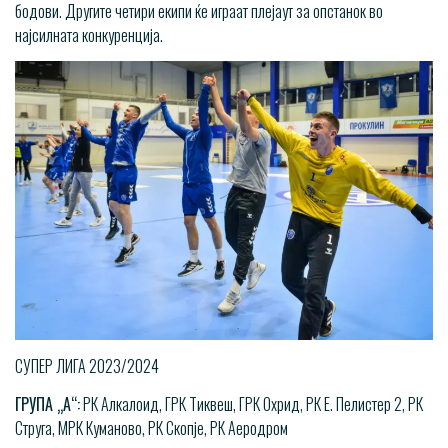
бодови. Другите четири екипи ќе играат плејаут за опстанок во
најсилната конкуренција.
СУПЕР ЛИГА 2023/2024
ГРУПА „А“:
РК Алкалоид, ГРК Тиквеш, ГРК Охрид, РК Е. Пелистер 2, РК
Струга, МРК Куманово, РК Скопје, РК Аеродром