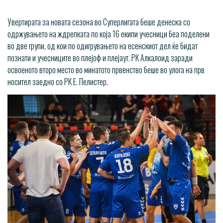
Увертирата за новата сезона во Суперлигата беше денеска со
одржувањето на ждрепката по која 16 екипи учесници беа поделени
во две групи, од кои по одигрувањето на есенскиот дел ќе бидат
познати и учесниците во плејоф и плејаут. РК Алкалоид заради
освоеното второ место во минатото првенство беше во улога на прв
носител заедно со РК Е. Пелистер.