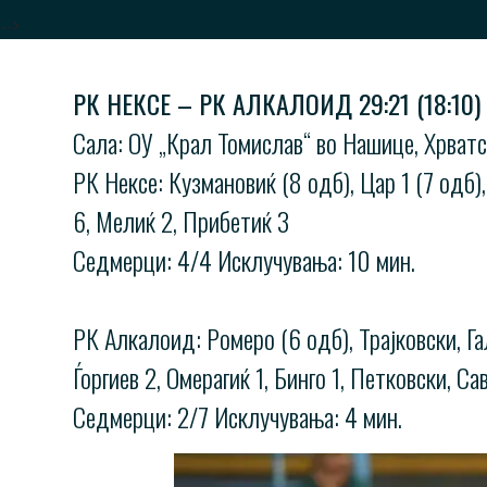
-->
РК НЕКСЕ – РК АЛКАЛОИД 29:21 (18:10)
Сала: ОУ „Крал Томислав“ во Нашице, Хрватс
РК Нексе: Кузмановиќ (8 одб), Цар 1 (7 одб), 
6, Мелиќ 2, Прибетиќ 3
Седмерци: 4/4 Исклучувања: 10 мин.
РК Алкалоид: Ромеро (6 одб), Трајковски, Га
Ѓоргиев 2, Омерагиќ 1, Бинго 1, Петковски, Са
Седмерци: 2/7 Исклучувања: 4 мин.