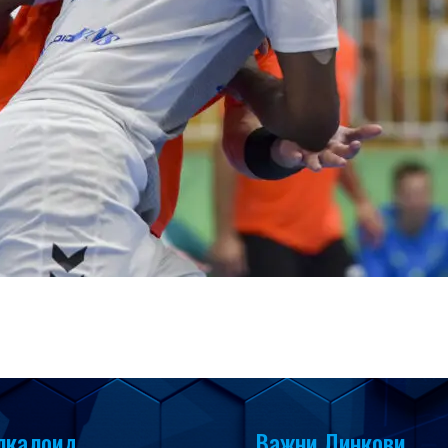
лкалоид
Важни Линкови