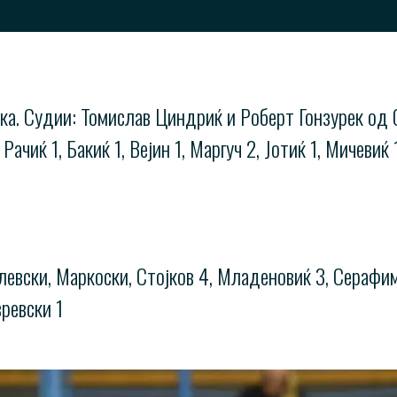
ка. Судии: Томислав Циндриќ и Роберт Гонзурек од 
Рачиќ 1, Бакиќ 1, Вејин 1, Маргуч 2, Јотиќ 1, Мичевиќ
левски, Маркоски, Стојков 4, Младеновиќ 3, Серафимо
вревски 1