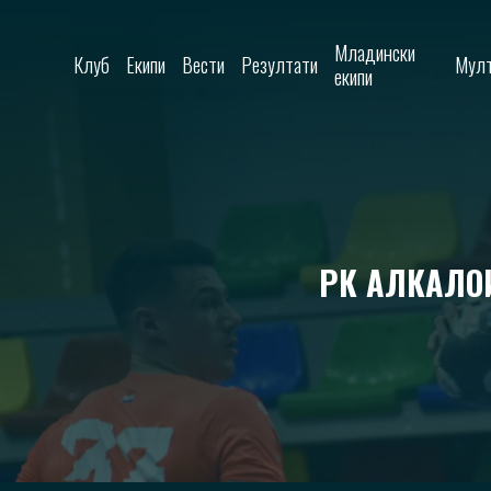
Skip to content
Младински
Клуб
Екипи
Вести
Резултати
Мулт
екипи
РК АЛКАЛОИ