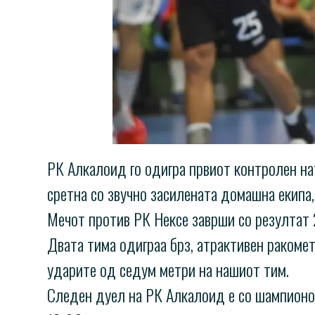
РК Алкалоид го одигра првиот контролен на
сретна со звучно засилената домашна екипа,
Мечот против РК Нексе заврши со резултат 2
Двата тима одиграа брз, атрактивен ракомет
ударите од седум метри на нашиот тим.
Следен дуел на РК Алкалоид е со шампионот 