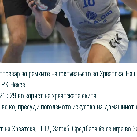
тпревар во рамките на гостувањето во Хрватска. На
 РК Нексе.
1 : 29 во корист на хрватската екипа.
 во кој пресуди поголемото искуство на домашниот с
на Хрватска, ППД Загреб. Средбата ќе се игра во За