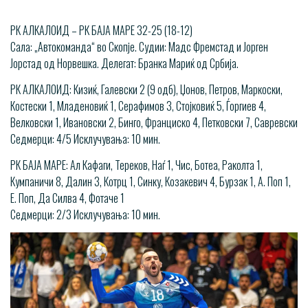
РК АЛКАЛОИД – РК БАЈА МАРЕ 32-25 (18-12)
Сала: „Автокоманда“ во Скопје. Судии: Мадс Фремстад и Јорген
Јорстад од Норвешка. Делегат: Бранка Мариќ од Србија.
РК АЛКАЛОИД: Кизиќ, Галевски 2 (9 одб), Џонов, Петров, Маркоски,
Костески 1, Младеновиќ 1, Серафимов 3, Стојковиќ 5, Ѓоргиев 4,
Велковски 1, Ивановски 2, Бинго, Франциско 4, Петковски 7, Савревски
Седмерци: 4/5 Исклучувања: 10 мин.
РК БАЈА МАРЕ: Ал Кафаги, Тереков, Наѓ 1, Чис, Ботеа, Раколта 1,
Кумпаничи 8, Далин 3, Котрц 1, Синку, Козакевич 4, Бурзак 1, А. Поп 1,
Е. Поп, Да Силва 4, Фотаче 1
Седмерци: 2/3 Исклучувања: 10 мин.