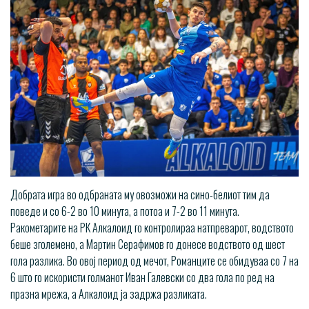
Добрата игра во одбраната му овозможи на сино-белиот тим да
поведе и со 6-2 во 10 минута, а потоа и 7-2 во 11 минута.
Ракометарите на РК Алкалоид го контролираа натпреварот, водството
беше зголемено, а Мартин Серафимов го донесе водството од шест
гола разлика. Во овој период од мечот, Романците се обидуваа со 7 на
6 што го искористи голманот Иван Галевски со два гола по ред на
празна мрежа, а Алкалоид ја задржа разликата.