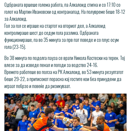
Одбраната вршеше голема работа, па Алкалоид стигна и со 17:10 со
голот на Мартин Ивановски од контранапад. На полувреме беше 18-12
за Алкалоид.
Гол за гол се играше на стартот на вториот дел, а Алкалоид
контролираше шест до седум гола разлика. Одбраната
функционираше, па во 35 минута за прв пат поведе и со плус осум
гола (23-15).
Во 38 минута по подолга пауза се врати Никола Костески на терен. Тој
влезе за да изведе пенал и погоди за водство 24-16.
Времето работеше во полза на РК Алкалоид, во 53 минута резултатот
беше 29-22, а притисокот порасна кај гостите кои беа принудени да
играат побрзо и повеќе да ризикуваат.