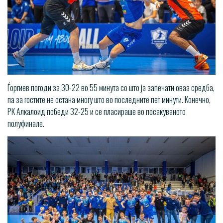
Ѓоргиев погоди за 30-22 во 55 минута со што ја запечати оваа средба,
па за гостите не остана многу што во последните пет минути. Конечно,
РК Алкалоид победи 32-25 и се пласираше во посакуваното
полуфинале.