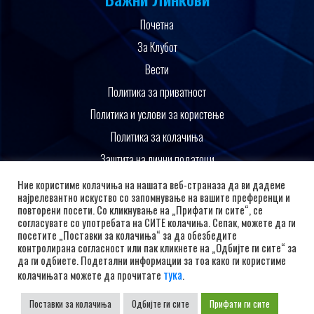
Почетна
За Клубот
Вести
Политика за приватност
Политика и услови за користење
Политика за колачиња
Заштита на лични податоци
Поддржано од
Ние користиме колачиња на нашата веб-страназа да ви дадеме
најрелевантно искуство со запомнување на вашите преференци и
повторени посети. Со кликнување на „Прифати ги сите“, се
согласувате со употребата на СИТЕ колачиња. Сепак, можете да ги
посетите „Поставки за колачиња“ за да обезбедите
контролирана согласност или пак кликнете на „Одбијте ги сите“ за
да ги одбиете. Подетални информации за тоа како ги користиме
тука
колачињата можете да прочитате
.
Поставки за колачиња
Одбијте ги сите
Прифати ги сите
Copyright © 2026 РК Алкалоид