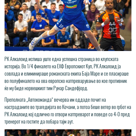
РК Алкалоид испиша уште една успешна страница во клупската
историја. Во 1/4 финалето на ЕХФ Европскиот Куп, РК Алкалоид ја
совлада и елиминираше романската екипа Баја Маре и се пласираше
во полуфиналето на ова европско натпреварување во кое противник
ќе му биде норвешкиот тим Рунар Сандефјорд.
Преполната „Автокоманда“ вечерва им оддаде почит на
настраданите во трагедијата во Кочани, а потоа беше ветер во грбот на
РК Алкалоид кој одлично го отвори натпреварот и поведе со 4-0 пред
тренерот на гостите да побара тајм аут.