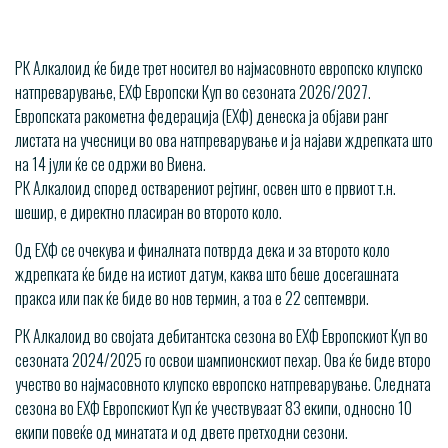
РК Алкалоид ќе биде трет носител во најмасовното европско клупско
натпреварување, ЕХФ Европски Куп во сезоната 2026/2027.
Европската ракометна федерација (ЕХФ) денеска ја објави ранг
листата на учесници во ова натпреварување и ја најави ждрепката што
на 14 јули ќе се одржи во Виена.
РК Алкалоид според остварениот рејтинг, освен што е првиот т.н.
шешир, е директно пласиран во второто коло.
Од ЕХФ се очекува и финалната потврда дека и за второто коло
ждрепката ќе биде на истиот датум, каква што беше досегашната
пракса или пак ќе биде во нов термин, а тоа е 22 септември.
РК Алкалоид во својата дебитантска сезона во ЕХФ Европскиот Куп во
сезоната 2024/2025 го освои шампионскиот пехар. Ова ќе биде второ
учество во најмасовното клупско европско натпреварување. Следната
сезона во ЕХФ Европскиот Куп ќе учествуваат 83 екипи, односно 10
екипи повеќе од минатата и од двете претходни сезони.