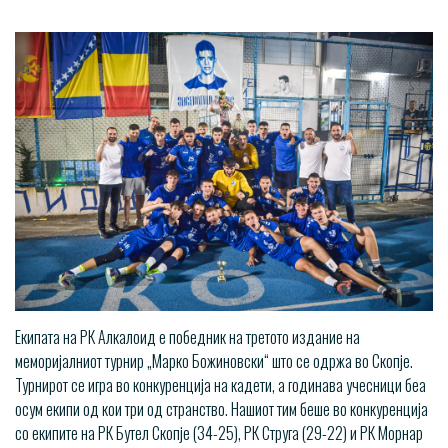
Екипата на РК Алкалоид е победник на третото издание на
меморијалниот турнир „Марко Божиновски“ што се одржа во Скопје.
Турнирот се игра во конкуренција на кадети, а годинава учесници беа
осум екипи од кои три од странство. Нашиот тим беше во конкуренција
со екипите на РК Бутел Скопје (34-25), РК Струга (29-22) и РК Морнар