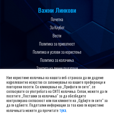
Важни Линкови
Почетна
За Клубот
Вести
Политика за приватност
Политика и услови за користење
Политика за колачиња
Заштита на лични податоци
Поддржано од
Ние користиме колачиња на нашата веб-страназа да ви дадеме
најрелевантно искуство со запомнување на вашите преференци и
повторени посети. Со кликнување на „Прифати ги сите“, се
согласувате со употребата на СИТЕ колачиња. Сепак, можете да ги
посетите „Поставки за колачиња“ за да обезбедите
контролирана согласност или пак кликнете на „Одбијте ги сите“ за
да ги одбиете. Подетални информации за тоа како ги користиме
тука
колачињата можете да прочитате
.