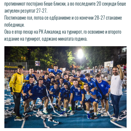
противникот постојано беше блиски, а во последните 20 секунди беше
актуелен резултат 27-27.
Постигнавме гол, потоа се одбранивме и со конечни 28-27 станавме
победници.
Ова е втор пехар на РК Алкалоид на турнирот, го освоивме и второто
издание на турнирот, одржано минатата година.