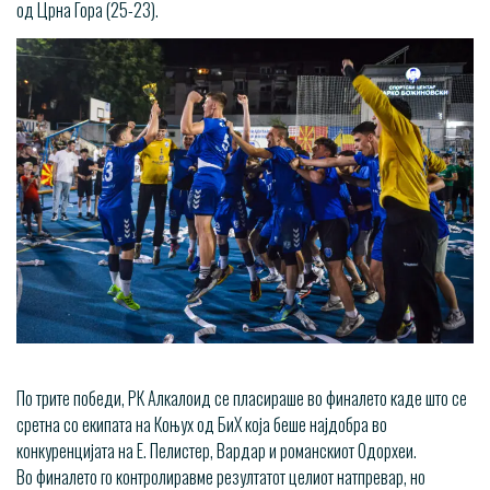
од Црна Гора (25-23).
По трите победи, РК Алкалоид се пласираше во финалето каде што се
сретна со екипата на Коњух од БиХ која беше најдобра во
конкуренцијата на Е. Пелистер, Вардар и романскиот Одорхеи.
Во финалето го контролиравме резултатот целиот натпревар, но