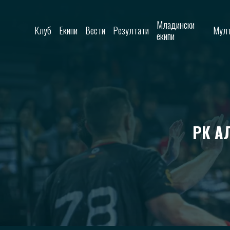
Skip to content
Младински
Клуб
Екипи
Вести
Резултати
Мулт
екипи
РК А