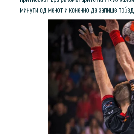
минути од мечот и конечно да запише побед