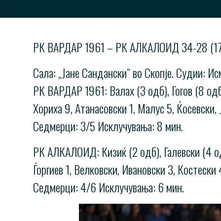
-->
РК ВАРДАР 1961 – РК АЛКАЛОИД 34-28 (17
Сала: „Јане Сандански“ во Скопје. Судии: И
РК ВАРДАР 1961: Валах (3 одб), Гогов (8 одб
Хориха 9, Атанасовски 1, Малус 5, Ќосевски, 
Седмерци: 3/5 Исклучувања: 8 мин.
РК АЛКАЛОИД: Кизиќ (2 одб), Галевски (4 од
Ѓоргиев 1, Велковски, Ивановски 3, Костески 
Седмерци: 4/6 Исклучувања: 6 мин.