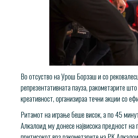
Во отсуство на Урош Борзаш и со рековалесц
репрезентативната пауза, ракометарите што 
креативност, организираа течни акции со еф
Ритамот на играње беше висок, а по 45 мину
Алкалоид му донесе највисока предност на п
притисокот врз ракометарите на РК Алкалоид