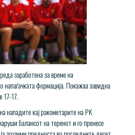
вреда заработена за време на
во напаѓачката формација. Покажаа завидна
 17-17.
 на нападите кај ракометарите на РК
наруши балансот на теренот и го пренесе
 ја зголеми предноста во последните десет