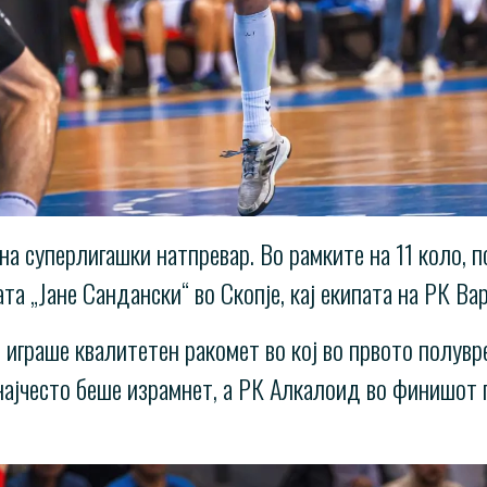
на суперлигашки натпревар. Во рамките на 11 коло, 
а „Јане Сандански“ во Скопје, кај екипата на РК Ва
 играше квалитетен ракомет во кој во првото полув
најчесто беше израмнет, а РК Алкалоид во финишот 