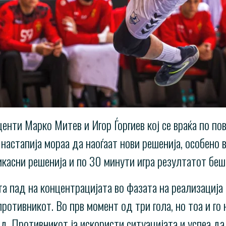
енти Марко Митев и Игор Ѓоргиев кој се враќа по по
настапија мораа да наоѓаат нови решенија, особено 
икасни решенија и по 30 минути игра резултатот беше
та пад на концентрацијата во фазата на реализација
ротивникот. Во прв момент од три гола, но тоа и го 
. Противникот ја искористи ситуацијата и успеа да