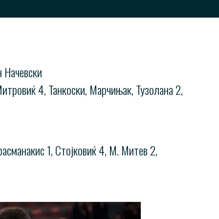
н Начевски
Митровиќ 4, Танкоски, Марчињак, Тузолана 2,
асманакис 1, Стојковиќ 4, М. Митев 2,