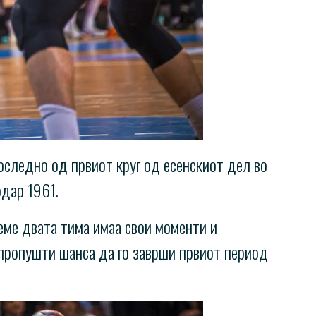
последно од првиот круг од есенскиот дел во
рдар 1961.
реме двата тима имаа свои моменти и
пропушти шанса да го заврши првиот период