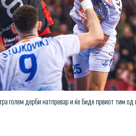
ра голем дерби натпревар и ќе биде првиот тим од 