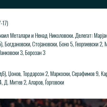
-17)
смаил Металари и Ненад Николовски. Делегат: Марја
), Богдановски, Стојановски, Боно 5, Георгиевски 2, 
Јанковски 3, Борозан 3
б), Џонов, Тордарсон 2, Маркоски, Серафимов 9, Кар
4, Д. Митев 2, Аларов, Ѓорговски