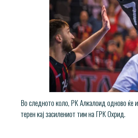
Во следното коло, РК Алкалоид одново ќе иг
терен кај засилениот тим на ГРК Охрид.