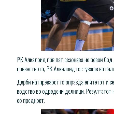
РК Алкалоид прв пат сезонава не освои бод 
првенството, РК Алкалоид гостуваше во салат
Дерби натпреварот го оправда епитетот и се
водство во одредени делници. Резултатот 
со предност.